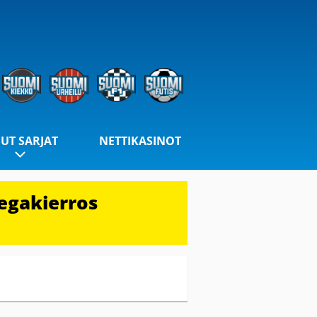
UT SARJAT
NETTIKASINOT
egakierros