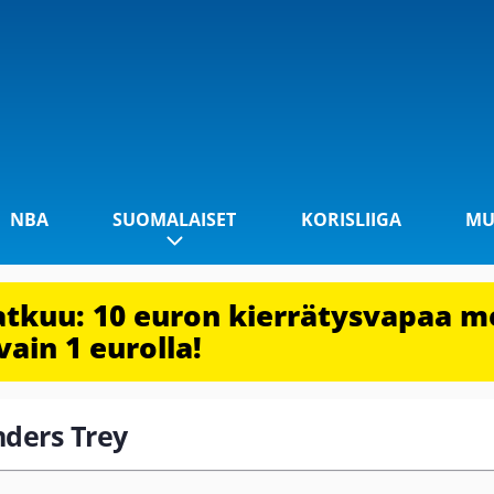
NBA
SUOMALAISET
KORISLIIGA
MU
jatkuu: 10 euron kierrätysvapaa m
vain 1 eurolla!
nders Trey