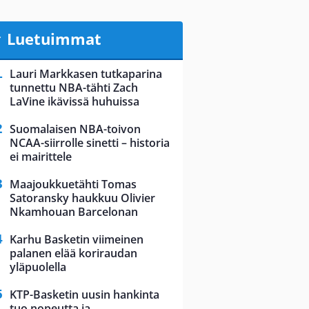
Luetuimmat
Lauri Markkasen tutkaparina
tunnettu NBA-tähti Zach
LaVine ikävissä huhuissa
Suomalaisen NBA-toivon
NCAA-siirrolle sinetti – historia
ei mairittele
Maajoukkuetähti Tomas
Satoransky haukkuu Olivier
Nkamhouan Barcelonan
Karhu Basketin viimeinen
palanen elää koriraudan
yläpuolella
KTP-Basketin uusin hankinta
tuo nopeutta ja