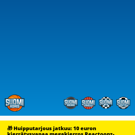
🎁 Huipputarjous jatkuu: 10 euron
kierrätysvapaa megakierros Reactoonz-