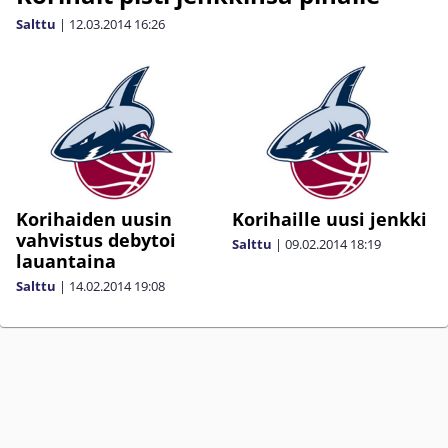
Salttu
|
12.03.2014
16:26
Korihaiden uusin
Korihaille uusi jenkki
vahvistus debytoi
Salttu
|
09.02.2014
18:19
lauantaina
Salttu
|
14.02.2014
19:08