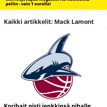
peliin - vain 1 eurolla!
Kaikki artikkelit: Mack Lamont
Korihait pisti jenkkinsä pihalle