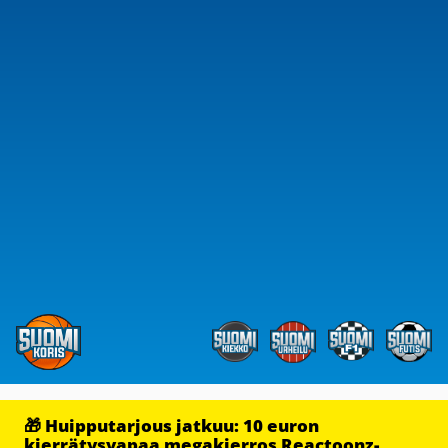
🎁 Huipputarjous jatkuu: 10 euron
kierrätysvapaa megakierros Reactoonz-