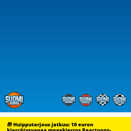
🎁 Huipputarjous jatkuu: 10 euron
kierrätysvapaa megakierros Reactoonz-