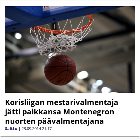
Korisliigan mestarivalmentaja
jätti paikkansa Montenegron
nuorten päävalmentajana
Salttu
|
23.09.2014
21:17