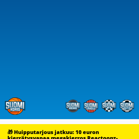
🎁 Huipputarjous jatkuu: 10 euron
kierrätysvapaa megakierros Reactoonz-