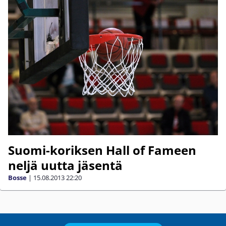
Suomi-koriksen Hall of Fameen
neljä uutta jäsentä
Bosse
|
15.08.2013
22:20