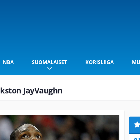
NBA
SUOMALAISET
KORISLIIGA
MU
inkston JayVaughn