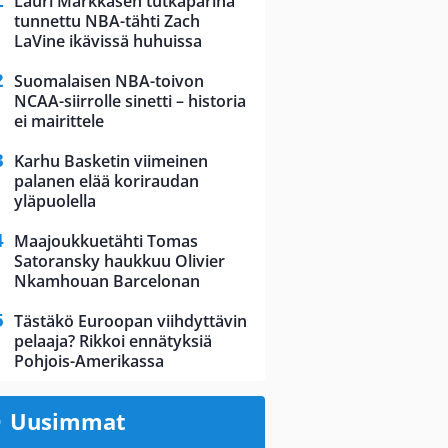
Lauri Markkasen tutkaparina
tunnettu NBA-tähti Zach
LaVine ikävissä huhuissa
Suomalaisen NBA-toivon
NCAA-siirrolle sinetti – historia
ei mairittele
Karhu Basketin viimeinen
palanen elää koriraudan
yläpuolella
Maajoukkuetähti Tomas
Satoransky haukkuu Olivier
Nkamhouan Barcelonan
Tästäkö Euroopan viihdyttävin
pelaaja? Rikkoi ennätyksiä
Pohjois-Amerikassa
Uusimmat