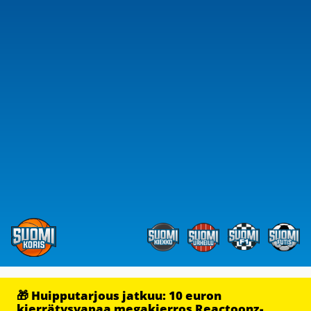
🎁 Huipputarjous jatkuu: 10 euron
kierrätysvapaa megakierros Reactoonz-