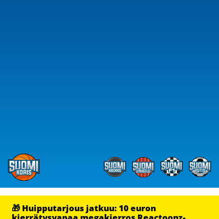
🎁 Huipputarjous jatkuu: 10 euron
kierrätysvapaa megakierros Reactoonz-