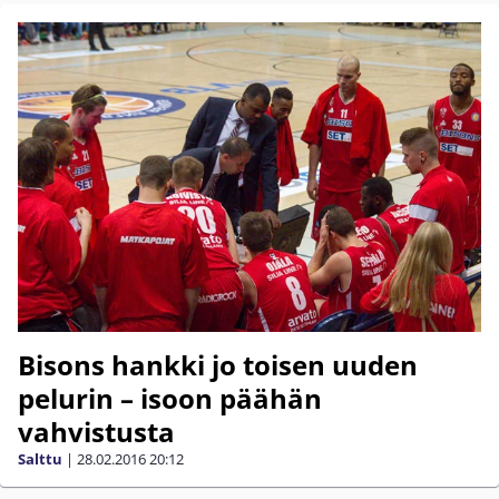
Bisons hankki jo toisen uuden
pelurin – isoon päähän
vahvistusta
Salttu
|
28.02.2016
20:12