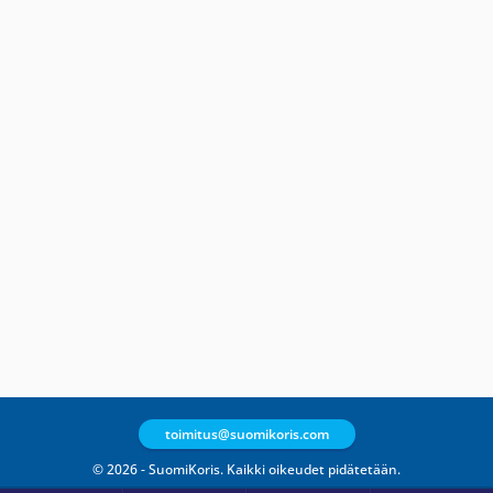
toimitus@suomikoris.com
© 2026 - SuomiKoris. Kaikki oikeudet pidätetään.