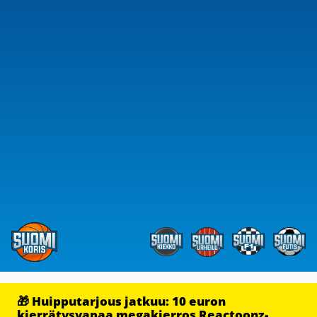
🎁 Huipputarjous jatkuu: 10 euron
kierrätysvapaa megakierros Reactoonz-