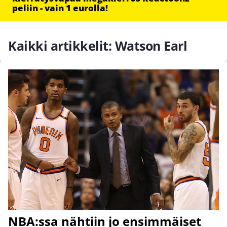
peliin - vain 1 eurolla!
Kaikki artikkelit: Watson Earl
NBA:ssa nähtiin jo ensimmäiset