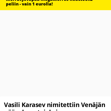
peliin - vain 1 eurolla!
Vasili Karasev nimitettiin Venäjän