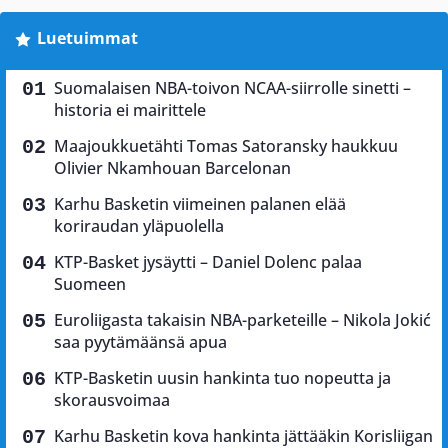
Luetuimmat
Suomalaisen NBA-toivon NCAA-siirrolle sinetti –
historia ei mairittele
Maajoukkuetähti Tomas Satoransky haukkuu
Olivier Nkamhouan Barcelonan
Karhu Basketin viimeinen palanen elää
koriraudan yläpuolella
KTP-Basket jysäytti – Daniel Dolenc palaa
Suomeen
Euroliigasta takaisin NBA-parketeille – Nikola Jokić
saa pyytämäänsä apua
KTP-Basketin uusin hankinta tuo nopeutta ja
skorausvoimaa
Karhu Basketin kova hankinta jättääkin Korisliigan