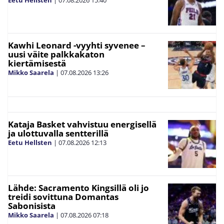
Eetu Hellsten
|
07.08.2026
15:40
Kawhi Leonard -vyyhti syvenee –
uusi väite palkkakaton
kiertämisestä
Mikko Saarela
|
07.08.2026
13:26
Kataja Basket vahvistuu energisellä
ja ulottuvalla sentterillä
Eetu Hellsten
|
07.08.2026
12:13
Lähde: Sacramento Kingsillä oli jo
treidi sovittuna Domantas
Sabonisista
Mikko Saarela
|
07.08.2026
07:18