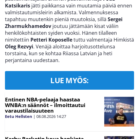
Katsikaris
jätti paikkansa vain muutamia päiviä ennen
valmistautumisleirin alkamista. Valmennuksessa
tapahtuu muutenkin pieniä muutoksia, sillä
Sergei
Zharmukhamedov
joutuu jättämään kisat väliin
henkilökohtaisten syiden vuoksi. Hänen tilalleen
nimitettiin
Petteri Koposelle
tuttu valmentaja Himkistä
Oleg Rezvyi
. Venäjä aloittaa harjoitusottelunsa
torstaina, kun se kohtaa Riiassa Latvian ja heti
perjantaina uudestaan.
LUE MYÖS:
Entinen NBA-pelaaja haastaa
WNBA:n säännöt – ilmoittautui
varaustilaisuuteen
Eetu Hellsten
|
08.08.2026
14:27
Karhu Basketin kova hankinta