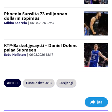
Phoenix Sunsilta 73 miljoonan
dollarin sopimus
Mikko Saarela
|
06.08.2026
22:57
KTP-Basket jysäytti – Daniel Dolenc
palaa Suomeen
Eetu Hellsten
|
06.08.2026
18:17
AIHEET
EuroBasket 2013
Susijengi
Jaa