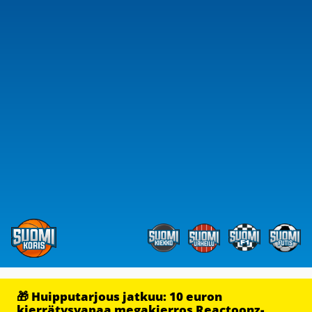
🎁 Huipputarjous jatkuu: 10 euron
kierrätysvapaa megakierros Reactoonz-