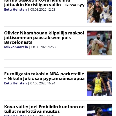
jättääkin Korisliigan väliin – tässä syy
Eetu Hellsten
|
08.08.2026
12:53
Olivier Nkamhouan kilpailija maksoi
jättisumman päästäkseen pois
Barcelonasta
Mikko Saarela
|
08.08.2026
12:27
Euroliigasta takaisin NBA-parketeille
– Nikola Jokić saa pyytämäänsä apua
Eetu Hellsten
|
07.08.2026
16:24
Kova väite: Joel Embiidin kuntoon on
tullut merkittävä muutos