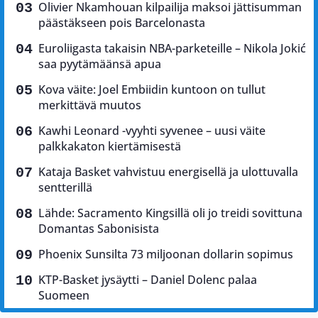
Olivier Nkamhouan kilpailija maksoi jättisumman
päästäkseen pois Barcelonasta
Euroliigasta takaisin NBA-parketeille – Nikola Jokić
saa pyytämäänsä apua
Kova väite: Joel Embiidin kuntoon on tullut
merkittävä muutos
Kawhi Leonard -vyyhti syvenee – uusi väite
palkkakaton kiertämisestä
Kataja Basket vahvistuu energisellä ja ulottuvalla
sentterillä
Lähde: Sacramento Kingsillä oli jo treidi sovittuna
Domantas Sabonisista
Phoenix Sunsilta 73 miljoonan dollarin sopimus
KTP-Basket jysäytti – Daniel Dolenc palaa
Suomeen