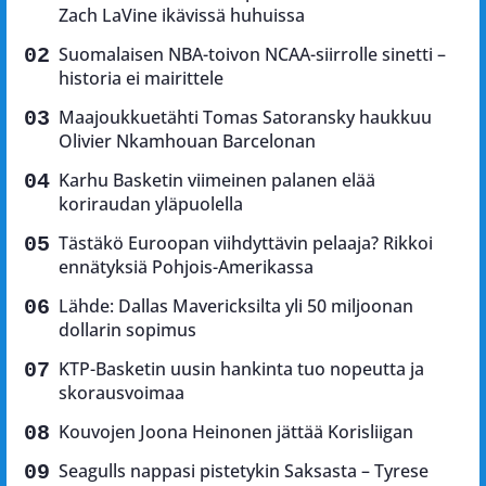
Zach LaVine ikävissä huhuissa
Suomalaisen NBA-toivon NCAA-siirrolle sinetti –
historia ei mairittele
Maajoukkuetähti Tomas Satoransky haukkuu
Olivier Nkamhouan Barcelonan
Karhu Basketin viimeinen palanen elää
koriraudan yläpuolella
Tästäkö Euroopan viihdyttävin pelaaja? Rikkoi
ennätyksiä Pohjois-Amerikassa
Lähde: Dallas Mavericksilta yli 50 miljoonan
dollarin sopimus
KTP-Basketin uusin hankinta tuo nopeutta ja
skorausvoimaa
Kouvojen Joona Heinonen jättää Korisliigan
Seagulls nappasi pistetykin Saksasta – Tyrese