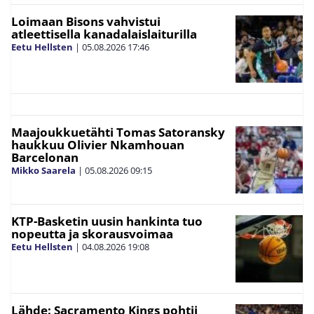
Loimaan Bisons vahvistui
atleettisella kanadalaislaiturilla
Eetu Hellsten
|
05.08.2026
17:46
Maajoukkuetähti Tomas Satoransky
haukkuu Olivier Nkamhouan
Barcelonan
Mikko Saarela
|
05.08.2026
09:15
KTP-Basketin uusin hankinta tuo
nopeutta ja skorausvoimaa
Eetu Hellsten
|
04.08.2026
19:08
Lähde: Sacramento Kings pohtii