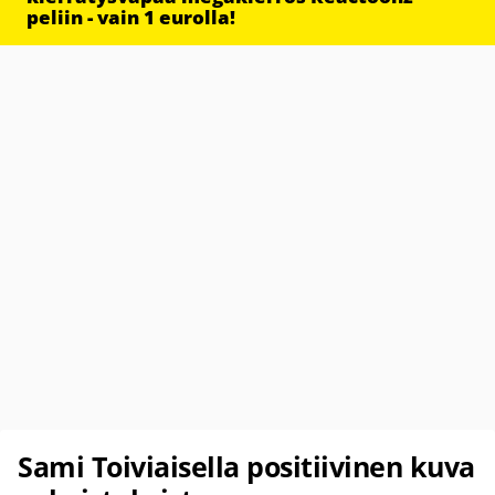
peliin - vain 1 eurolla!
Sami Toiviaisella positiivinen kuva