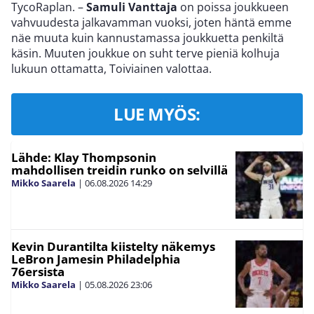
TycoRaplan. –
Samuli Vanttaja
on poissa joukkueen
vahvuudesta jalkavamman vuoksi, joten häntä emme
näe muuta kuin kannustamassa joukkuetta penkiltä
käsin. Muuten joukkue on suht terve pieniä kolhuja
lukuun ottamatta, Toiviainen valottaa.
LUE MYÖS:
Lähde: Klay Thompsonin
mahdollisen treidin runko on selvillä
Mikko Saarela
|
06.08.2026
14:29
Kevin Durantilta kiistelty näkemys
LeBron Jamesin Philadelphia
76ersista
Mikko Saarela
|
05.08.2026
23:06