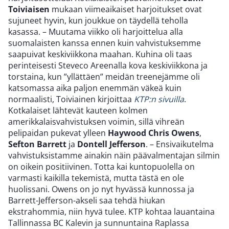
Toiviaisen
mukaan viimeaikaiset harjoitukset ovat
sujuneet hyvin, kun joukkue on täydellä teholla
kasassa. – Muutama viikko oli harjoittelua alla
suomalaisten kanssa ennen kuin vahvistuksemme
saapuivat keskiviikkona maahan. Kuhina oli taas
perinteisesti Steveco Areenalla kova keskiviikkona ja
torstaina, kun ”yllättäen” meidän treenejämme oli
katsomassa aika paljon enemmän väkeä kuin
normaalisti, Toiviainen kirjoittaa
KTP:n sivuilla
.
Kotkalaiset lähtevät kauteen kolmen
amerikkalaisvahvistuksen voimin, sillä vihreän
pelipaidan pukevat ylleen
Haywood Chris Owens
,
Sefton Barrett
ja
Dontell Jefferson
. – Ensivaikutelma
vahvistuksistamme ainakin näin päävalmentajan silmin
on oikein positiivinen. Totta kai kuntopuolella on
varmasti kaikilla tekemistä, mutta tästä en ole
huolissani. Owens on jo nyt hyvässä kunnossa ja
Barrett-Jefferson-akseli saa tehdä hiukan
ekstrahommia, niin hyvä tulee. KTP kohtaa lauantaina
Tallinnassa BC Kalevin ja sunnuntaina Raplassa