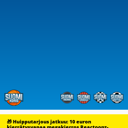
🎁 Huipputarjous jatkuu: 10 euron
kierrätysvapaa megakierros Reactoonz-