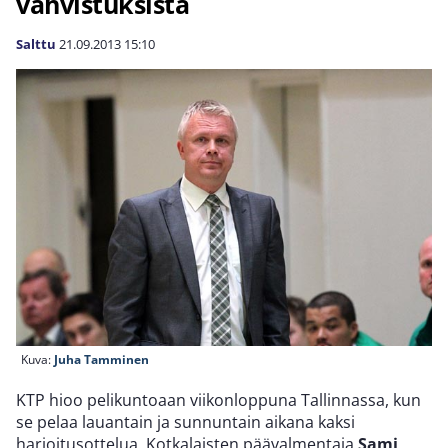
vahvistuksista
Salttu
21.09.2013
15:10
Kuva:
Juha Tamminen
KTP hioo pelikuntoaan viikonloppuna Tallinnassa, kun
se pelaa lauantain ja sunnuntain aikana kaksi
harjoitusottelua. Kotkalaisten päävalmentaja
Sami