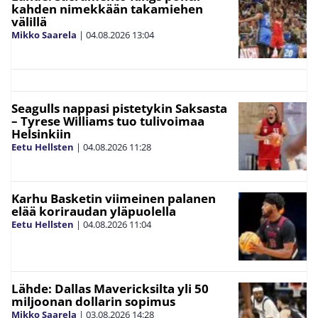
kahden nimekkään takamiehen
välillä
Mikko Saarela
|
04.08.2026
13:04
Seagulls nappasi pistetykin Saksasta
– Tyrese Williams tuo tulivoimaa
Helsinkiin
Eetu Hellsten
|
04.08.2026
11:28
Karhu Basketin viimeinen palanen
elää koriraudan yläpuolella
Eetu Hellsten
|
04.08.2026
11:04
Lähde: Dallas Mavericksilta yli 50
miljoonan dollarin sopimus
Mikko Saarela
|
03.08.2026
14:28