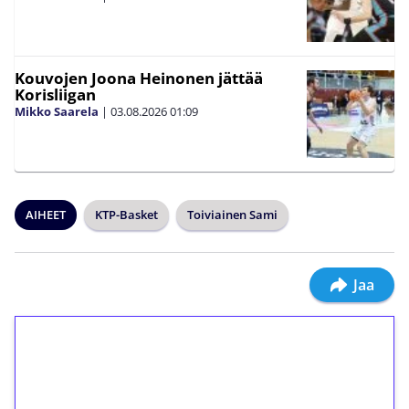
Kouvojen Joona Heinonen jättää
Korisliigan
Mikko Saarela
|
03.08.2026
01:09
AIHEET
KTP-Basket
Toiviainen Sami
Jaa
1€ = 10€ arvosta
ilmaiskierroksia ilman
kierrätystä!