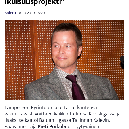
ikuisuusprojekti”
Salttu
18.10.2013
16:20
Tampereen Pyrintö on aloittanut kautensa
vakuuttavasti voittaen kaikki ottelunsa Korisliigassa ja
lisäksi se kaatoi Baltian liigassa Tallinnan Kalevin.
Päävalmentaja
Pieti Poikola
on tyytyväinen