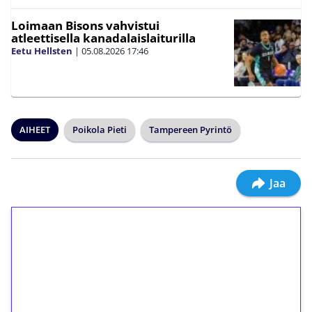
Loimaan Bisons vahvistui
atleettisella kanadalaislaiturilla
Eetu Hellsten
|
05.08.2026
17:46
AIHEET
Poikola Pieti
Tampereen Pyrintö
Jaa
1€ = 10€ arvosta
ilmaiskierroksia ilman
kierrätystä!
Talleta 1€