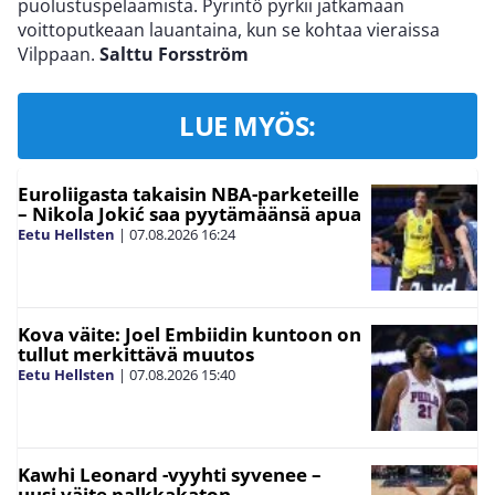
puolustuspelaamista. Pyrintö pyrkii jatkamaan
voittoputkeaan lauantaina, kun se kohtaa vieraissa
Vilppaan.
Salttu Forsström
LUE MYÖS:
Euroliigasta takaisin NBA-parketeille
– Nikola Jokić saa pyytämäänsä apua
Eetu Hellsten
|
07.08.2026
16:24
Kova väite: Joel Embiidin kuntoon on
tullut merkittävä muutos
Eetu Hellsten
|
07.08.2026
15:40
Kawhi Leonard -vyyhti syvenee –
uusi väite palkkakaton