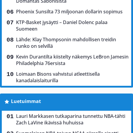
Domantas Sabonisista
Phoenix Sunsilta 73 miljoonan dollarin sopimus
KTP-Basket jysäytti – Daniel Dolenc palaa
Suomeen
Lähde: Klay Thompsonin mahdollisen treidin
runko on selvillä
Kevin Durantilta kiistelty näkemys LeBron Jamesin
Philadelphia 76ersista
Loimaan Bisons vahvistui atleettisella
kanadalaislaiturilla
Luetuimmat
Lauri Markkasen tutkaparina tunnettu NBA-tähti
Zach LaVine ikävissä huhuissa