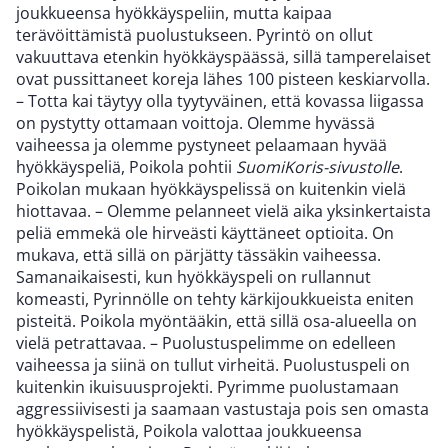
joukkueensa hyökkäyspeliin, mutta kaipaa
terävöittämistä puolustukseen. Pyrintö on ollut
vakuuttava etenkin hyökkäyspäässä, sillä tamperelaiset
ovat pussittaneet koreja lähes 100 pisteen keskiarvolla.
– Totta kai täytyy olla tyytyväinen, että kovassa liigassa
on pystytty ottamaan voittoja. Olemme hyvässä
vaiheessa ja olemme pystyneet pelaamaan hyvää
hyökkäyspeliä, Poikola pohtii
SuomiKoris-sivustolle
.
Poikolan mukaan hyökkäyspelissä on kuitenkin vielä
hiottavaa. – Olemme pelanneet vielä aika yksinkertaista
peliä emmekä ole hirveästi käyttäneet optioita. On
mukava, että sillä on pärjätty tässäkin vaiheessa.
Samanaikaisesti, kun hyökkäyspeli on rullannut
komeasti, Pyrinnölle on tehty kärkijoukkueista eniten
pisteitä. Poikola myöntääkin, että sillä osa-alueella on
vielä petrattavaa. – Puolustuspelimme on edelleen
vaiheessa ja siinä on tullut virheitä. Puolustuspeli on
kuitenkin ikuisuusprojekti. Pyrimme puolustamaan
aggressiivisesti ja saamaan vastustaja pois sen omasta
hyökkäyspelistä, Poikola valottaa joukkueensa