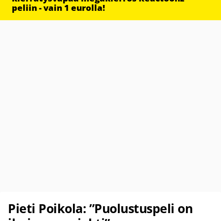
peliin - vain 1 eurolla!
Pieti Poikola: ”Puolustuspeli on