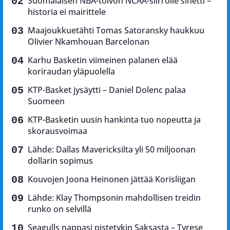
Suomalaisen NBA-toivon NCAA-siirrolle sinetti –
historia ei mairittele
Maajoukkuetähti Tomas Satoransky haukkuu
Olivier Nkamhouan Barcelonan
Karhu Basketin viimeinen palanen elää
koriraudan yläpuolella
KTP-Basket jysäytti – Daniel Dolenc palaa
Suomeen
KTP-Basketin uusin hankinta tuo nopeutta ja
skorausvoimaa
Lähde: Dallas Mavericksilta yli 50 miljoonan
dollarin sopimus
Kouvojen Joona Heinonen jättää Korisliigan
Lähde: Klay Thompsonin mahdollisen treidin
runko on selvillä
Seagulls nappasi pistetykin Saksasta – Tyrese