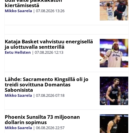
kiertämisestä
Mikko Saarela
|
07.08.2026
13:26
Kataja Basket vahvistuu energisellä
ja ulottuvalla sentterillä
Eetu Hellsten
|
07.08.2026
12:13
Lähde: Sacramento Kingsillä oli jo
treidi sovittuna Domantas
Sabonisista
Mikko Saarela
|
07.08.2026
07:18
Phoenix Sunsilta 73 miljoonan
dollarin sopimus
Mikko Saarela
|
06.08.2026
22:57