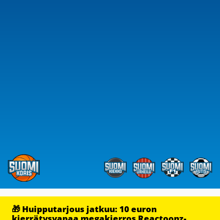
🎁 Huipputarjous jatkuu: 10 euron
kierrätysvapaa megakierros Reactoonz-