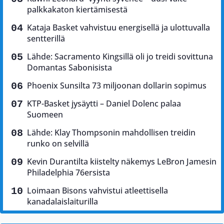
palkkakaton kiertämisestä
Kataja Basket vahvistuu energisellä ja ulottuvalla
sentterillä
Lähde: Sacramento Kingsillä oli jo treidi sovittuna
Domantas Sabonisista
Phoenix Sunsilta 73 miljoonan dollarin sopimus
KTP-Basket jysäytti – Daniel Dolenc palaa
Suomeen
Lähde: Klay Thompsonin mahdollisen treidin
runko on selvillä
Kevin Durantilta kiistelty näkemys LeBron Jamesin
Philadelphia 76ersista
Loimaan Bisons vahvistui atleettisella
kanadalaislaiturilla