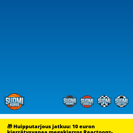
🎁 Huipputarjous jatkuu: 10 euron
kierrätysvapaa megakierros Reactoonz-