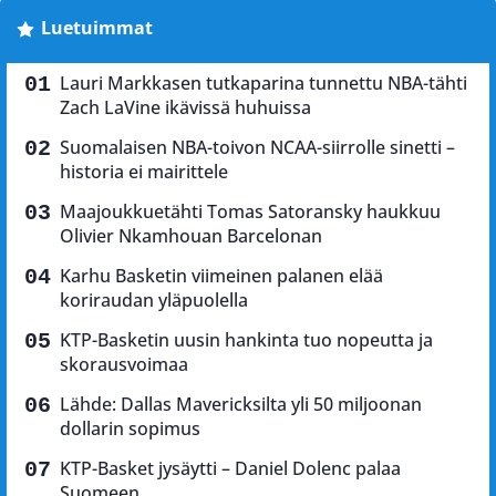
Luetuimmat
Lauri Markkasen tutkaparina tunnettu NBA-tähti
Zach LaVine ikävissä huhuissa
Suomalaisen NBA-toivon NCAA-siirrolle sinetti –
historia ei mairittele
Maajoukkuetähti Tomas Satoransky haukkuu
Olivier Nkamhouan Barcelonan
Karhu Basketin viimeinen palanen elää
koriraudan yläpuolella
KTP-Basketin uusin hankinta tuo nopeutta ja
skorausvoimaa
Lähde: Dallas Mavericksilta yli 50 miljoonan
dollarin sopimus
KTP-Basket jysäytti – Daniel Dolenc palaa
Suomeen