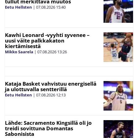
tullut merkittävä muutos
Eetu Hellsten
|
07.08.2026
15:40
Kawhi Leonard -vyyhti syvenee –
uusi väite palkkakaton
kiertämisestä
Mikko Saarela
|
07.08.2026
13:26
Kataja Basket vahvistuu energisellä
ja ulottuvalla sentterillä
Eetu Hellsten
|
07.08.2026
12:13
Lähde: Sacramento Kingsillä oli jo
treidi sovittuna Domantas
Sabonisista