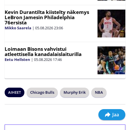
Kevin Durantilta kiistelty näkemys
LeBron Jamesin Philadelphia
76ersista
Mikko Saarela
|
05.08.2026
23:06
Loimaan Bisons vahvistui
atleettisella kanadalaislaiturilla
Eetu Hellsten
|
05.08.2026
17:46
AIHEET
Chicago Bulls
Murphy Erik
NBA
Jaa