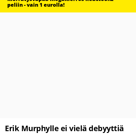
peliin - vain 1 eurolla!
Erik Murphylle ei vielä debyyttiä