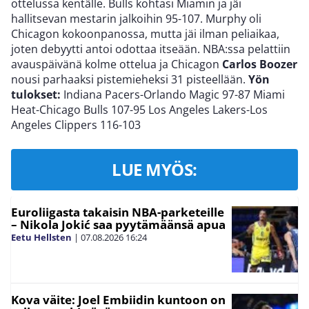
ottelussa kentälle. Bulls kohtasi Miamin ja jäi
hallitsevan mestarin jalkoihin 95-107. Murphy oli
Chicagon kokoonpanossa, mutta jäi ilman peliaikaa,
joten debyytti antoi odottaa itseään. NBA:ssa pelattiin
avauspäivänä kolme ottelua ja Chicagon
Carlos Boozer
nousi parhaaksi pistemieheksi 31 pisteellään.
Yön
tulokset:
Indiana Pacers-Orlando Magic 97-87 Miami
Heat-Chicago Bulls 107-95 Los Angeles Lakers-Los
Angeles Clippers 116-103
LUE MYÖS:
Euroliigasta takaisin NBA-parketeille
– Nikola Jokić saa pyytämäänsä apua
Eetu Hellsten
|
07.08.2026
16:24
Kova väite: Joel Embiidin kuntoon on