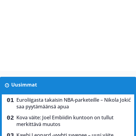
Uusimmat
Euroliigasta takaisin NBA-parketeille – Nikola Jokić
saa pyytämäänsä apua
Kova väite: Joel Embiidin kuntoon on tullut
merkittävä muutos
Kawhi Leonard -vyyhti syvenee – uusi väite