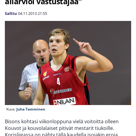
aliarvioi vastustajaa”
Salttu
04.11.2013
21:55
Kuva:
Juha Tamminen
Bisons kohtasi viikonloppuna vielä voitoitta olleen
Kouvot ja kouvolalaiset pitivät mestarit tiukoille.
Korisliigassa on nähty tällä kaudella isojakin eroja,