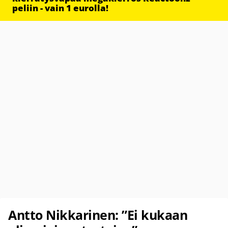
peliin - vain 1 eurolla!
Antto Nikkarinen: ”Ei kukaan