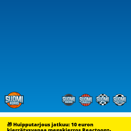
🎁 Huipputarjous jatkuu: 10 euron
kierrätysvapaa megakierros Reactoonz-