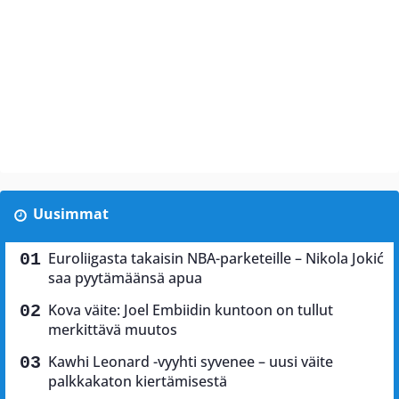
Uusimmat
Euroliigasta takaisin NBA-parketeille – Nikola Jokić
saa pyytämäänsä apua
Kova väite: Joel Embiidin kuntoon on tullut
merkittävä muutos
Kawhi Leonard -vyyhti syvenee – uusi väite
palkkakaton kiertämisestä