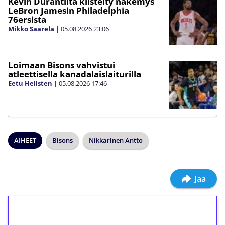
Kevin Durantilta kiistelty näkemys
LeBron Jamesin Philadelphia
76ersista
Mikko Saarela
|
05.08.2026
23:06
Loimaan Bisons vahvistui
atleettisella kanadalaislaiturilla
Eetu Hellsten
|
05.08.2026
17:46
AIHEET
Bisons
Nikkarinen Antto
Jaa
1€ = 10€ arvosta