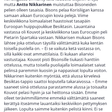
mutta
Antto Nikkarinen
muistuttaa Biisoneiden
pelien olleen tasaisia. Bisons pelaa Korisliigan kanssa
samaan aikaan Eurocupin kovia pelejä. Viime
keskiviikkona loimaalaiset haastoivat tasapäin
Euroopan huippujoukkue Besiktasin. Lauantaina
vastassa oli Kouvot ja keskiviikkona taas Eurocupin peli
Pietarin Spartakia vastaan. Nikkarisen mukaan Bisons
lähtee joka otteluun täysillä välittämättä kuka kentän
toisella puolella on. – Ei se vaikuta ketä vastassa on,
sillä kaikki ovat ammattilaisia. Ei kukaan aliarvioi
vastustajaa. Kouvot pisti Bisonsille tiukasti hanttiin
ottelussa, mutta toisella puoliajalla loimaalaiset saivat
pelinsä paremmin kuosiin ja nappasivat lopulta voiton.
Nikkarinen kuitenkin myöntää, että alussa kirvelevä
Besiktas-tappio saattoi koputella takaraivossa. – Emme
saaneet siinä ottelussa parastamme alussa ja toisaalta
Kouvot pelasi hyvin ja sai heittonsa sisään. Emme
olleet terävimmillämme emmekä välttämättä saaneet
kerättyä itseämme lauantaiksi keskiviikon pettymyksen
jälkeen. Lopulta saimme kuitenkin pelistä kiinni. Ei se