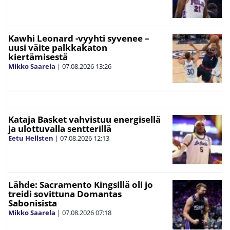
Kawhi Leonard -vyyhti syvenee –
uusi väite palkkakaton
kiertämisestä
Mikko Saarela
|
07.08.2026
13:26
Kataja Basket vahvistuu energisellä
ja ulottuvalla sentterillä
Eetu Hellsten
|
07.08.2026
12:13
Lähde: Sacramento Kingsillä oli jo
treidi sovittuna Domantas
Sabonisista
Mikko Saarela
|
07.08.2026
07:18