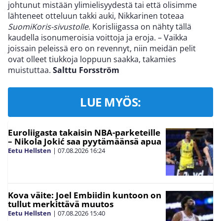
johtunut mistään ylimielisyydestä tai että olisimme
lähteneet otteluun takki auki, Nikkarinen toteaa
SuomiKoris-sivustolle
. Korisliigassa on nähty tällä
kaudella isonumeroisia voittoja ja eroja. – Vaikka
joissain peleissä ero on revennyt, niin meidän pelit
ovat olleet tiukkoja loppuun saakka, takamies
muistuttaa.
Salttu Forsström
LUE MYÖS:
Euroliigasta takaisin NBA-parketeille
– Nikola Jokić saa pyytämäänsä apua
Eetu Hellsten
|
07.08.2026
16:24
Kova väite: Joel Embiidin kuntoon on
tullut merkittävä muutos
Eetu Hellsten
|
07.08.2026
15:40