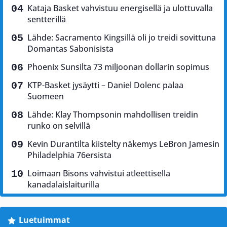
Kataja Basket vahvistuu energisellä ja ulottuvalla
sentterillä
Lähde: Sacramento Kingsillä oli jo treidi sovittuna
Domantas Sabonisista
Phoenix Sunsilta 73 miljoonan dollarin sopimus
KTP-Basket jysäytti – Daniel Dolenc palaa
Suomeen
Lähde: Klay Thompsonin mahdollisen treidin
runko on selvillä
Kevin Durantilta kiistelty näkemys LeBron Jamesin
Philadelphia 76ersista
Loimaan Bisons vahvistui atleettisella
kanadalaislaiturilla
Luetuimmat