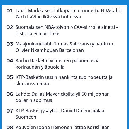
Lauri Markkasen tutkaparina tunnettu NBA-tähti
Zach LaVine ikävissä huhuissa
Suomalaisen NBA-toivon NCAA-siirrolle sinetti –
historia ei mairittele
Maajoukkuetähti Tomas Satoransky haukkuu
Olivier Nkamhouan Barcelonan
Karhu Basketin viimeinen palanen elää
koriraudan yläpuolella
KTP-Basketin uusin hankinta tuo nopeutta ja
skorausvoimaa
Lähde: Dallas Mavericksilta yli 50 miljoonan
dollarin sopimus
KTP-Basket jysäytti – Daniel Dolenc palaa
Suomeen
Kouvojen Joona Heinonen jättää Korisliigan