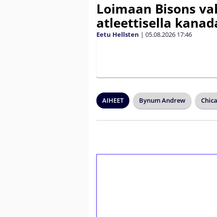
Loimaan Bisons vah
atleettisella kanada
Eetu Hellsten
|
05.08.2026
17:46
AIHEET
Bynum Andrew
Chica
1€ = 10€ arvosta 
kierrätystä!
Talleta 1€