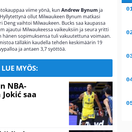
ihtokauppaa viime yönä, kun
Andrew Bynum
ja
. Hyllytettynä ollut Milwaukeen Bynum matkasi
luri Deng vaihtoi Milwaukeen. Bucks saa kaupassa
 ajautui Milwaukeessa vaikeuksiin ja seura yritti
n hänen sopimuksensa tuli vakuutettuna voimaan.
istoa tälläkin kaudella tehden keskimäärin 19
evypalloa ja antaen 3,7 syöttöä.
LUE MYÖS:
in NBA-
 Jokić saa