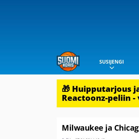
SUSIJENGI
🎁 Huipputarjous 
Reactoonz-peliin - 
Milwaukee ja Chicago