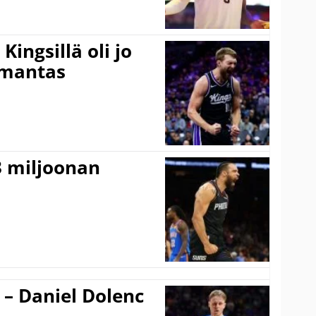
ingsillä oli jo
omantas
3 miljoonan
 – Daniel Dolenc