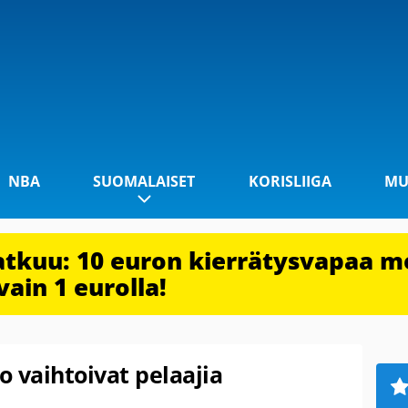
NBA
SUOMALAISET
KORISLIIGA
MU
jatkuu: 10 euron kierrätysvapaa m
vain 1 eurolla!
 vaihtoivat pelaajia