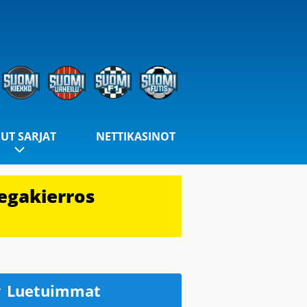
UT SARJAT
NETTIKASINOT
egakierros
Luetuimmat