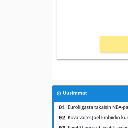
Saat heti 50 ilmaiskierr
kierros)!
Ei kierrätysvaatimusta!
Uusimmat
Euroliigasta takaisin NBA-p
Kova väite: Joel Embiidin k
Kawhi Leonard -vyyhti syven