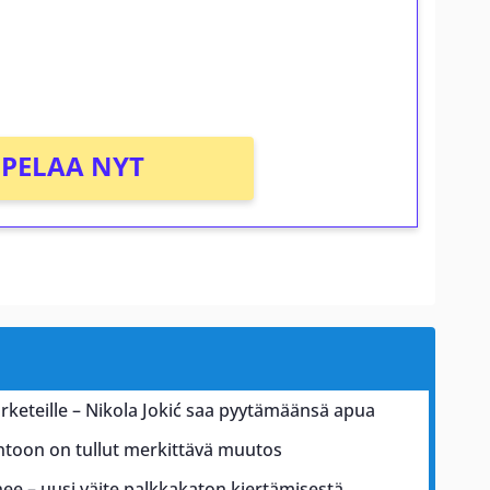
osta Tuohi 1000 -peliin (arvo 0,20€ per
PELAA NYT
arketeille – Nikola Jokić saa pyytämäänsä apua
untoon on tullut merkittävä muutos
ee – uusi väite palkkakaton kiertämisestä