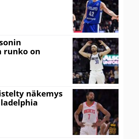
sonin
n runko on
iistelty näkemys
ladelphia