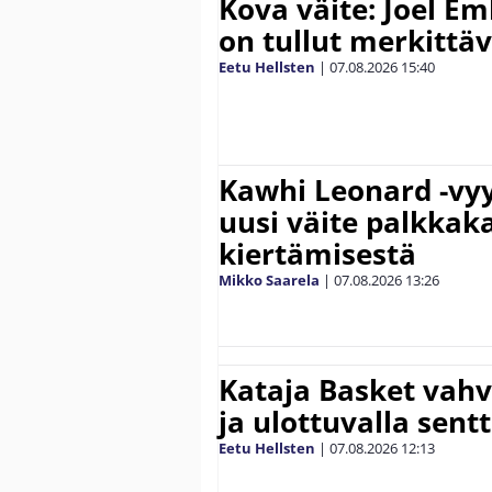
Kova väite: Joel E
on tullut merkittä
Eetu Hellsten
|
07.08.2026
15:40
Kawhi Leonard -vyy
uusi väite palkkak
kiertämisestä
Mikko Saarela
|
07.08.2026
13:26
Kataja Basket vahv
ja ulottuvalla sentt
Eetu Hellsten
|
07.08.2026
12:13