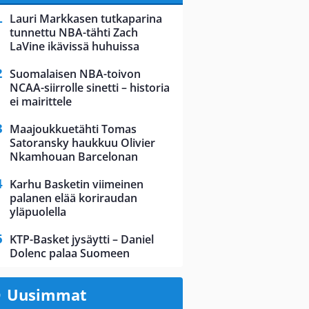
Lauri Markkasen tutkaparina
tunnettu NBA-tähti Zach
LaVine ikävissä huhuissa
Suomalaisen NBA-toivon
NCAA-siirrolle sinetti – historia
ei mairittele
Maajoukkuetähti Tomas
Satoransky haukkuu Olivier
Nkamhouan Barcelonan
Karhu Basketin viimeinen
palanen elää koriraudan
yläpuolella
KTP-Basket jysäytti – Daniel
Dolenc palaa Suomeen
Uusimmat