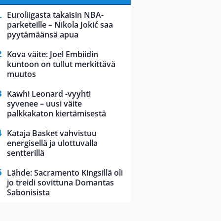
Euroliigasta takaisin NBA-
parketeille – Nikola Jokić saa
pyytämäänsä apua
Kova väite: Joel Embiidin
kuntoon on tullut merkittävä
muutos
Kawhi Leonard -vyyhti
syvenee – uusi väite
palkkakaton kiertämisestä
Kataja Basket vahvistuu
energisellä ja ulottuvalla
sentterillä
Lähde: Sacramento Kingsillä oli
jo treidi sovittuna Domantas
Sabonisista