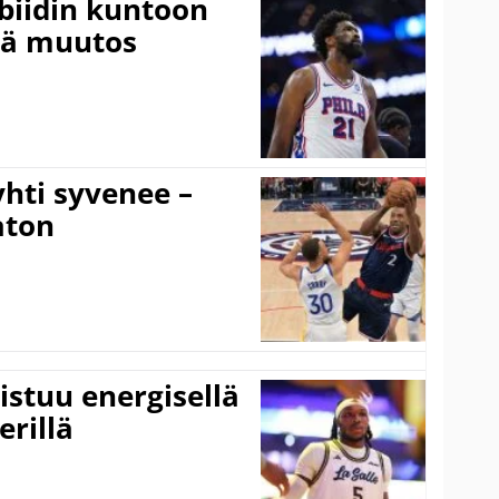
mbiidin kuntoon
vä muutos
hti syvenee –
aton
istuu energisellä
erillä