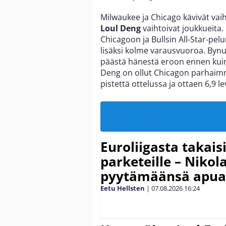
Milwaukee ja Chicago kävivät va
Loul Deng
vaihtoivat joukkueita
Chicagoon ja Bullsin All-Star-pe
lisäksi kolme varausvuoroa. Bynum
päästä hänestä eroon ennen kui
Deng on ollut Chicagon parhaimm
pistettä ottelussa ja ottaen 6,9 l
Euroliigasta takais
parketeille – Nikola
pyytämäänsä apua
Eetu Hellsten
|
07.08.2026
16:24