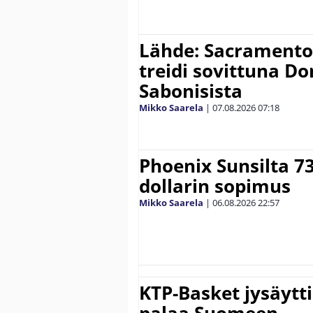
Lähde: Sacramento K
treidi sovittuna D
Sabonisista
Mikko Saarela
|
07.08.2026
07:18
Phoenix Sunsilta 7
dollarin sopimus
Mikko Saarela
|
06.08.2026
22:57
KTP-Basket jysäytti
palaa Suomeen