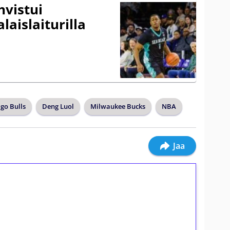
vistui
laislaiturilla
go Bulls
Deng Luol
Milwaukee Bucks
NBA
Jaa
ilmaiskierroksia ilman