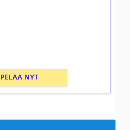
ilmaiskierroksia ilman
osta Tuohi 1000 -peliin (arvo 0,20€ per
PELAA NYT