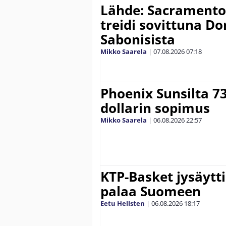
Lähde: Sacramento K
treidi sovittuna D
Sabonisista
Mikko Saarela
|
07.08.2026
07:18
Phoenix Sunsilta 7
dollarin sopimus
Mikko Saarela
|
06.08.2026
22:57
KTP-Basket jysäytti
palaa Suomeen
Eetu Hellsten
|
06.08.2026
18:17