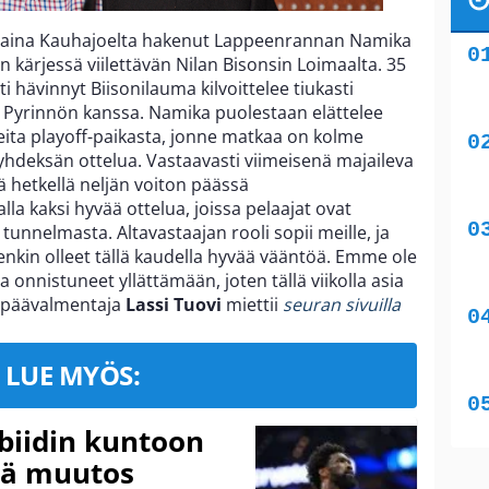
ntaina Kauhajoelta hakenut Lappeenrannan Namika
n kärjessä viilettävän Nilan Bisonsin Loimaalta. 35
i hävinnyt Biisonilauma kilvoittelee tiukasti
Pyrinnön kanssa. Namika puolestaan elättelee
veita playoff-paikasta, jonne matkaa on kolme
 yhdeksän ottelua. Vastaavasti viimeisenä majaileva
 hetkellä neljän voiton päässä
alla kaksi hyvää ottelua, joissa pelaajat ovat
tunnelmasta. Altavastaajan rooli sopii meille, ja
enkin olleet tällä kaudella hyvää vääntöä. Emme ole
ta onnistuneet yllättämään, joten tällä viikolla asia
n päävalmentaja
Lassi Tuovi
miettii
seuran sivuilla
LUE MYÖS:
mbiidin kuntoon
vä muutos