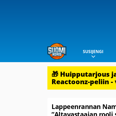
SUSIJENGI
🎁 Huipputarjous 
Reactoonz-peliin - 
Lappeenrannan Nami
”Altavastaajan rooli 