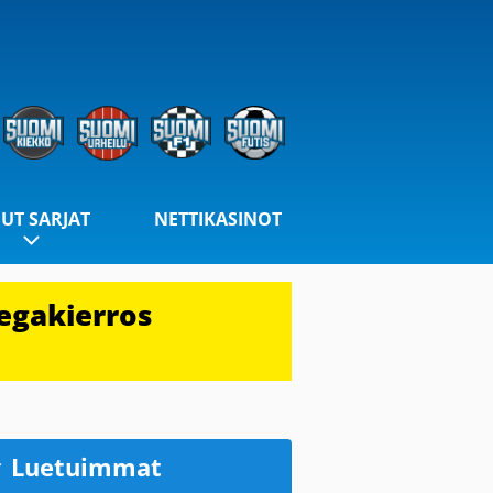
UT SARJAT
NETTIKASINOT
egakierros
Luetuimmat