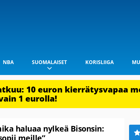
NBA
SUOMALAISET
KORISLIIGA
MU
jatkuu: 10 euron kierrätysvapaa m
vain 1 eurolla!
ka haluaa nylkeä Bisonsin:
sopii meille”