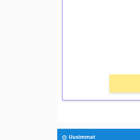
1€ = 10€ arvosta 
kierrätystä!
Talleta 1€
Saat heti 50 ilmaiskierr
kierros)!
Ei kierrätysvaatimusta!
Uusimmat