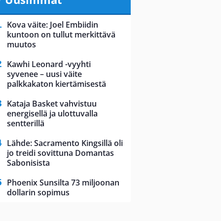
Kova väite: Joel Embiidin
kuntoon on tullut merkittävä
muutos
Kawhi Leonard -vyyhti
syvenee – uusi väite
palkkakaton kiertämisestä
Kataja Basket vahvistuu
energisellä ja ulottuvalla
sentterillä
Lähde: Sacramento Kingsillä oli
jo treidi sovittuna Domantas
Sabonisista
Phoenix Sunsilta 73 miljoonan
dollarin sopimus