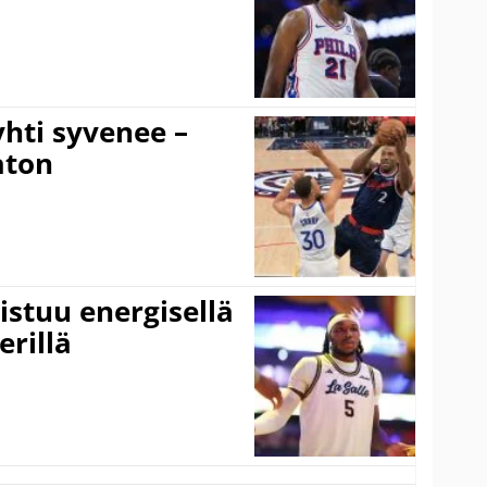
hti syvenee –
aton
istuu energisellä
erillä