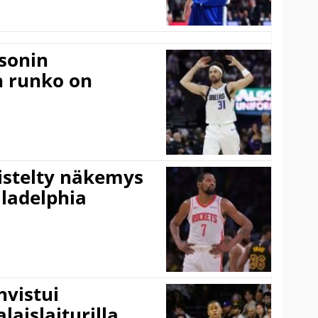
sonin
n runko on
iistelty näkemys
ladelphia
vistui
laislaiturilla