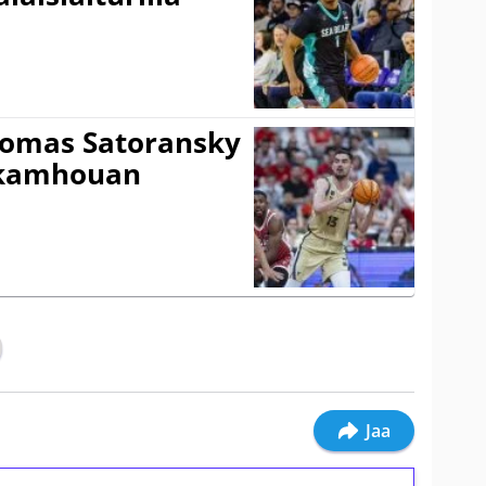
Tomas Satoransky
Nkamhouan
Jaa