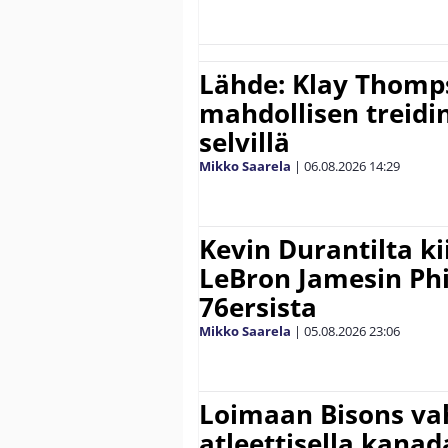
Lähde: Klay Thomp
mahdollisen treidi
selvillä
Mikko Saarela
|
06.08.2026
14:29
Kevin Durantilta k
LeBron Jamesin Phi
76ersista
Mikko Saarela
|
05.08.2026
23:06
Loimaan Bisons vah
atleettisella kanada