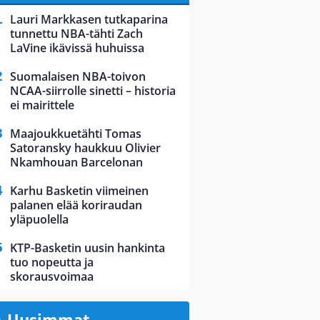
Lauri Markkasen tutkaparina
tunnettu NBA-tähti Zach
LaVine ikävissä huhuissa
Suomalaisen NBA-toivon
NCAA-siirrolle sinetti – historia
ei mairittele
Maajoukkuetähti Tomas
Satoransky haukkuu Olivier
Nkamhouan Barcelonan
Karhu Basketin viimeinen
palanen elää koriraudan
yläpuolella
KTP-Basketin uusin hankinta
tuo nopeutta ja
skorausvoimaa
Uusimmat