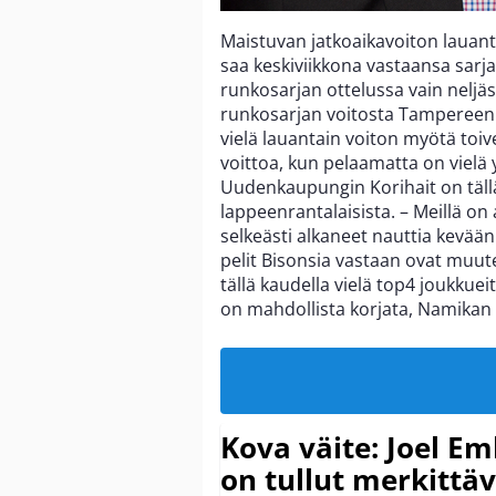
Maistuvan jatkoaikavoiton laua
saa keskiviikkona vastaansa sarja
runkosarjan ottelussa vain neljäst
runkosarjan voitosta Tampereen 
vielä lauantain voiton myötä toi
voittoa, kun pelaamatta on vielä
Uudenkaupungin Korihait on tällä
lappeenrantalaisista. – Meillä on 
selkeästi alkaneet nauttia kevään 
pelit Bisonsia vastaan ovat muut
tällä kaudella vielä top4 joukkuei
on mahdollista korjata, Namika
Kova väite: Joel E
on tullut merkittä