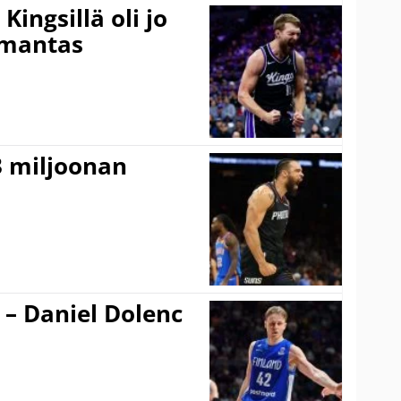
ingsillä oli jo
omantas
3 miljoonan
 – Daniel Dolenc