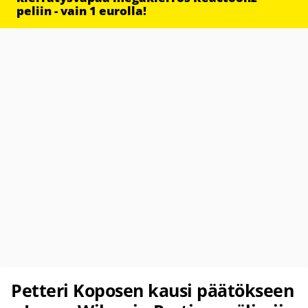
peliin - vain 1 eurolla!
Petteri Koposen kausi päätökseen