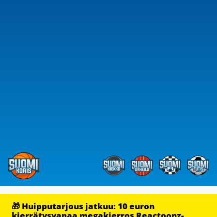
🎁 Huipputarjous jatkuu: 10 euron
kierrätysvapaa megakierros Reactoonz-