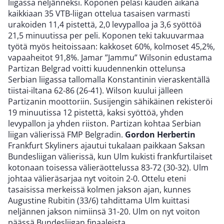
liigassa neljänneksi. Koponen pelasi kauden aikana
kaikkiaan 35 VTB-liigan ottelua tasaisen varmasti
urakoiden 11,4 pistettä, 2,0 levypalloa ja 3,6 syöttöä
21,5 minuutissa per peli. Koponen teki takuuvarmaa
työtä myös heitoissaan: kakkoset 60%, kolmoset 45,2%,
vapaaheitot 91,8%. Jamar ”Jammu” Wilsonin edustama
Partizan Belgrad voitti kuudennenkin ottelunsa
Serbian liigassa tallomalla Konstantinin vieraskentällä
tiistai-iltana 62-86 (26-41). Wilson kuului jälleen
Partizanin moottoriin. Susijengin sähikäinen rekisteröi
19 minuutissa 12 pistettä, kaksi syöttöä, yhden
levypallon ja yhden riiston. Partizan kohtaa Serbian
liigan välierissä FMP Belgradin.
Gordon Herbertin
Frankfurt Skyliners ajautui tukalaan paikkaan Saksan
Bundesliigan välierissä, kun Ulm kukisti frankfurtilaiset
kotonaan toisessa välieräottelussa 83-72 (30-32). Ulm
johtaa välieräsarjaa nyt voitoin 2-0. Ottelu eteni
tasaisissa merkeissä kolmen jakson ajan, kunnes
Augustine Rubitin (33/6) tahdittama Ulm kuittasi
neljännen jakson nimiinsä 31-20. Ulm on nyt voiton
päässä Bundesliigan finaaleista.