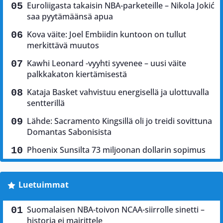
Euroliigasta takaisin NBA-parketeille – Nikola Jokić
saa pyytämäänsä apua
Kova väite: Joel Embiidin kuntoon on tullut
merkittävä muutos
Kawhi Leonard -vyyhti syvenee – uusi väite
palkkakaton kiertämisestä
Kataja Basket vahvistuu energisellä ja ulottuvalla
sentterillä
Lähde: Sacramento Kingsillä oli jo treidi sovittuna
Domantas Sabonisista
Phoenix Sunsilta 73 miljoonan dollarin sopimus
Luetuimmat
Suomalaisen NBA-toivon NCAA-siirrolle sinetti –
historia ei mairittele