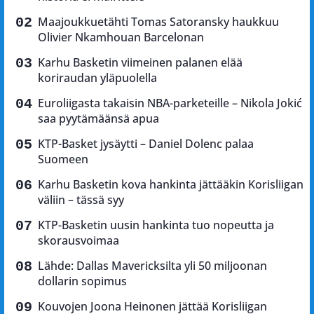
Maajoukkuetähti Tomas Satoransky haukkuu
Olivier Nkamhouan Barcelonan
Karhu Basketin viimeinen palanen elää
koriraudan yläpuolella
Euroliigasta takaisin NBA-parketeille – Nikola Jokić
saa pyytämäänsä apua
KTP-Basket jysäytti – Daniel Dolenc palaa
Suomeen
Karhu Basketin kova hankinta jättääkin Korisliigan
väliin – tässä syy
KTP-Basketin uusin hankinta tuo nopeutta ja
skorausvoimaa
Lähde: Dallas Mavericksilta yli 50 miljoonan
dollarin sopimus
Kouvojen Joona Heinonen jättää Korisliigan