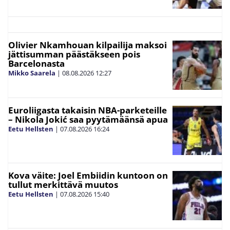
Olivier Nkamhouan kilpailija maksoi
jättisumman päästäkseen pois
Barcelonasta
Mikko Saarela
|
08.08.2026
12:27
Euroliigasta takaisin NBA-parketeille
– Nikola Jokić saa pyytämäänsä apua
Eetu Hellsten
|
07.08.2026
16:24
Kova väite: Joel Embiidin kuntoon on
tullut merkittävä muutos
Eetu Hellsten
|
07.08.2026
15:40