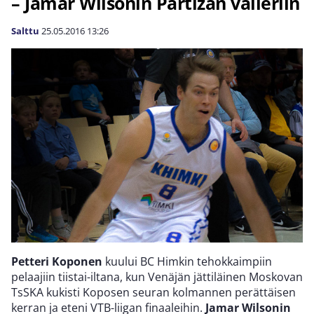
– Jamar Wilsonin Partizan välieriin
Salttu
25.05.2016
13:26
Petteri Koponen
kuului BC Himkin tehokkaimpiin
pelaajiin tiistai-iltana, kun Venäjän jättiläinen Moskovan
TsSKA kukisti Koposen seuran kolmannen perättäisen
kerran ja eteni VTB-liigan finaaleihin.
Jamar Wilsonin