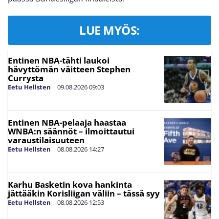
LUE MYÖS:
Entinen NBA-tähti laukoi
hävyttömän väitteen Stephen
Currysta
Eetu Hellsten
|
09.08.2026
09:03
Entinen NBA-pelaaja haastaa
WNBA:n säännöt – ilmoittautui
varaustilaisuuteen
Eetu Hellsten
|
08.08.2026
14:27
Karhu Basketin kova hankinta
jättääkin Korisliigan väliin – tässä syy
Eetu Hellsten
|
08.08.2026
12:53