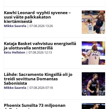
Kawhi Leonard -vyyhti syvenee –
uusi väite palkkakaton
kiertämisestä
Mikko Saarela
|
07.08.2026
13:26
Kataja Basket vahvistuu energisellä
ja ulottuvalla sentterillä
Eetu Hellsten
|
07.08.2026
12:13
Lähde: Sacramento Kingsillä oli jo
treidi sovittuna Domantas
Sabonisista
Mikko Saarela
|
07.08.2026
07:18
Phoenix Sunsilta 73 miljoonan