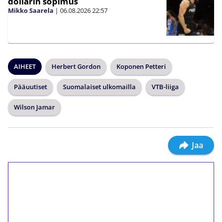
dollarin sopimus
Mikko Saarela
|
06.08.2026
22:57
AIHEET
Herbert Gordon
Koponen Petteri
Pääuutiset
Suomalaiset ulkomailla
VTB-liiga
Wilson Jamar
Jaa
1€ = 10€ arvosta
ilmaiskierroksia ilman
kierrätystä!