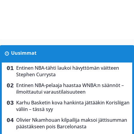
Uusimmat
Entinen NBA-tähti laukoi hävyttömän väitteen
Stephen Currysta
Entinen NBA-pelaaja haastaa WNBA:n säännöt –
ilmoittautui varaustilaisuuteen
Karhu Basketin kova hankinta jättääkin Korisliigan
väliin – tässä syy
Olivier Nkamhouan kilpailija maksoi jättisumman
päästäkseen pois Barcelonasta