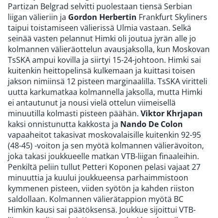
Partizan Belgrad selvitti puolestaan tiensä Serbian
liigan välieriin ja
Gordon Herbertin
Frankfurt Skyliners
taipui toistamiseen välierissä Ulmia vastaan. Selkä
seinää vasten pelannut Himki oli joutua jyrän alle jo
kolmannen välieräottelun avausjaksolla, kun Moskovan
TsSKA ampui kovilla ja siirtyi 15-24-johtoon. Himki sai
kuitenkin heittopelinsä kulkemaan ja kuittasi toisen
jakson nimiinsä 12 pisteen marginaalilla. TsSKA viritteli
uutta karkumatkaa kolmannella jaksolla, mutta Himki
ei antautunut ja nousi vielä ottelun viimeisellä
minuutilla kolmasti pisteen päähän.
Viktor Khrjapan
kaksi onnistunutta kakkosta ja
Nando De Colon
vapaaheitot takasivat moskovalaisille kuitenkin 92-95
(48-45) -voiton ja sen myötä kolmannen välierävoiton,
joka takasi joukkueelle matkan VTB-liigan finaaleihin.
Penkiltä peliin tullut Petteri Koponen pelasi vajaat 27
minuuttia ja kuului joukkueensa parhaimmistoon
kymmenen pisteen, viiden syötön ja kahden riiston
saldollaan. Kolmannen välierätappion myötä BC
Himkin kausi sai päätöksensä. Joukkue sijoittui VTB-