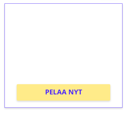
1€ = 10€ arvosta
ilmaiskierroksia ilman
kierrätystä!
Talleta 1€
Saat heti 50 ilmaiskierrosta Tuohi 1000 -
peliin (arvo 0,20€ per kierros)!
Ei kierrätysvaatimusta!
PELAA NYT