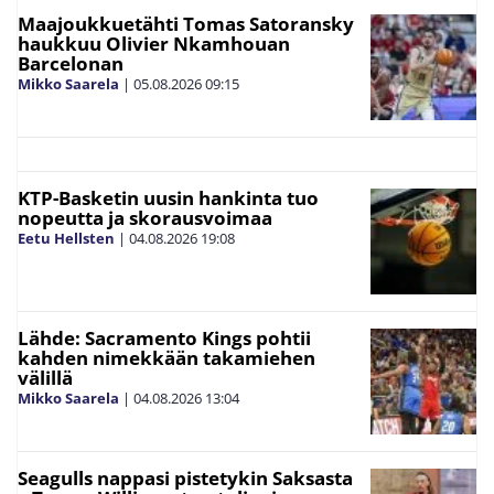
Maajoukkuetähti Tomas Satoransky
haukkuu Olivier Nkamhouan
Barcelonan
Mikko Saarela
|
05.08.2026
09:15
KTP-Basketin uusin hankinta tuo
nopeutta ja skorausvoimaa
Eetu Hellsten
|
04.08.2026
19:08
Lähde: Sacramento Kings pohtii
kahden nimekkään takamiehen
välillä
Mikko Saarela
|
04.08.2026
13:04
Seagulls nappasi pistetykin Saksasta