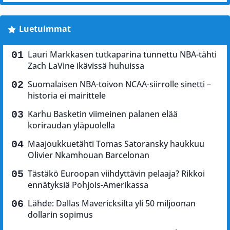
Luetuimmat
Lauri Markkasen tutkaparina tunnettu NBA-tähti
Zach LaVine ikävissä huhuissa
Suomalaisen NBA-toivon NCAA-siirrolle sinetti –
historia ei mairittele
Karhu Basketin viimeinen palanen elää
koriraudan yläpuolella
Maajoukkuetähti Tomas Satoransky haukkuu
Olivier Nkamhouan Barcelonan
Tästäkö Euroopan viihdyttävin pelaaja? Rikkoi
ennätyksiä Pohjois-Amerikassa
Lähde: Dallas Mavericksilta yli 50 miljoonan
dollarin sopimus