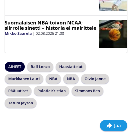
Suomalaisen NBA-toivon NCAA-
siirrolle sinetti – historia ei mairittele
Mikko Saarela
|
02.08.2026
21:00
AIHEET
Ball Lonzo
Haastattelut
Markkanen Lauri
NBA
NBA
Oivio Janne
Pääuutiset
Palotie Kristian
Simmons Ben
Tatum Jayson
Jaa