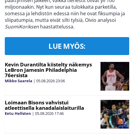
päättymisen jälkeen, vaikka tienestit olivat yli 100
miljoonaakin. Nyt kun seuraa tulokkaita parketilla,
somessa ja lehdistön edessä niin he ovat fiksumpia ja
sliipatumpia, mutta eivät silti tylsiä, Oivio analysoi
SuomiKoriksen
haastattelussa.
LUE MYÖS:
Kevin Durantilta kiistelty näkemys
LeBron Jamesin Philadelphia
76ersista
Mikko Saarela
|
05.08.2026
23:06
Loimaan Bisons vahvistui
atleettisella kanadalaislaiturilla
Eetu Hellsten
|
05.08.2026
17:46