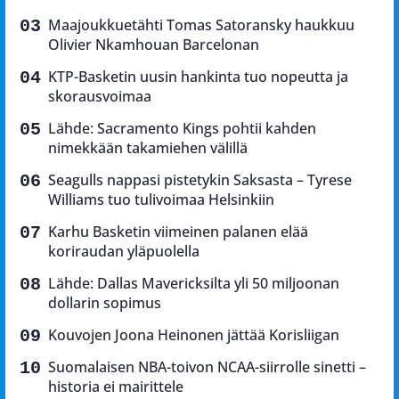
Maajoukkuetähti Tomas Satoransky haukkuu
Olivier Nkamhouan Barcelonan
KTP-Basketin uusin hankinta tuo nopeutta ja
skorausvoimaa
Lähde: Sacramento Kings pohtii kahden
nimekkään takamiehen välillä
Seagulls nappasi pistetykin Saksasta – Tyrese
Williams tuo tulivoimaa Helsinkiin
Karhu Basketin viimeinen palanen elää
koriraudan yläpuolella
Lähde: Dallas Mavericksilta yli 50 miljoonan
dollarin sopimus
Kouvojen Joona Heinonen jättää Korisliigan
Suomalaisen NBA-toivon NCAA-siirrolle sinetti –
historia ei mairittele