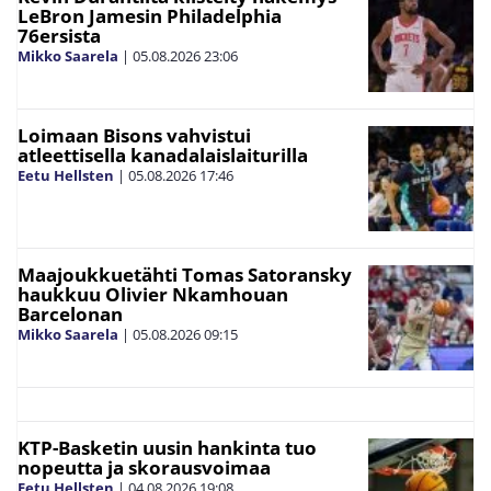
LeBron Jamesin Philadelphia
76ersista
Mikko Saarela
|
05.08.2026
23:06
Loimaan Bisons vahvistui
atleettisella kanadalaislaiturilla
Eetu Hellsten
|
05.08.2026
17:46
Maajoukkuetähti Tomas Satoransky
haukkuu Olivier Nkamhouan
Barcelonan
Mikko Saarela
|
05.08.2026
09:15
KTP-Basketin uusin hankinta tuo
nopeutta ja skorausvoimaa
Eetu Hellsten
|
04.08.2026
19:08