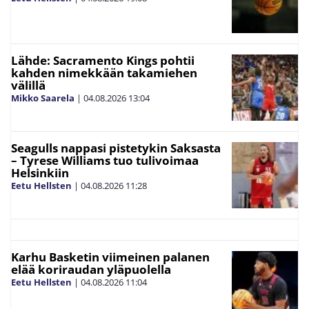
Lähde: Sacramento Kings pohtii
kahden nimekkään takamiehen
välillä
Mikko Saarela
|
04.08.2026
13:04
Seagulls nappasi pistetykin Saksasta
– Tyrese Williams tuo tulivoimaa
Helsinkiin
Eetu Hellsten
|
04.08.2026
11:28
Karhu Basketin viimeinen palanen
elää koriraudan yläpuolella
Eetu Hellsten
|
04.08.2026
11:04