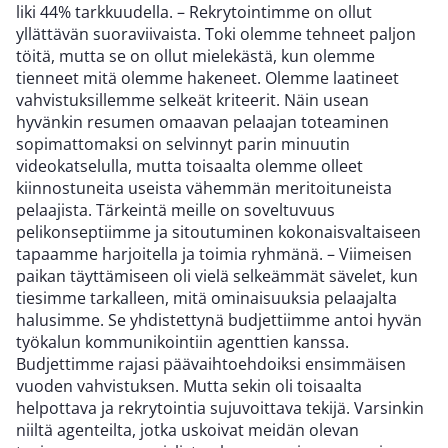
liki 44% tarkkuudella. – Rekrytointimme on ollut
yllättävän suoraviivaista. Toki olemme tehneet paljon
töitä, mutta se on ollut mielekästä, kun olemme
tienneet mitä olemme hakeneet. Olemme laatineet
vahvistuksillemme selkeät kriteerit. Näin usean
hyvänkin resumen omaavan pelaajan toteaminen
sopimattomaksi on selvinnyt parin minuutin
videokatselulla, mutta toisaalta olemme olleet
kiinnostuneita useista vähemmän meritoituneista
pelaajista. Tärkeintä meille on soveltuvuus
pelikonseptiimme ja sitoutuminen kokonaisvaltaiseen
tapaamme harjoitella ja toimia ryhmänä. – Viimeisen
paikan täyttämiseen oli vielä selkeämmät sävelet, kun
tiesimme tarkalleen, mitä ominaisuuksia pelaajalta
halusimme. Se yhdistettynä budjettiimme antoi hyvän
työkalun kommunikointiin agenttien kanssa.
Budjettimme rajasi päävaihtoehdoiksi ensimmäisen
vuoden vahvistuksen. Mutta sekin oli toisaalta
helpottava ja rekrytointia sujuvoittava tekijä. Varsinkin
niiltä agenteilta, jotka uskoivat meidän olevan