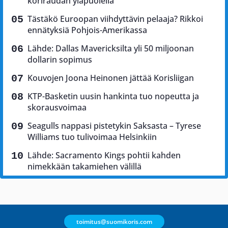
koriraudan yläpuolella
Tästäkö Euroopan viihdyttävin pelaaja? Rikkoi
ennätyksiä Pohjois-Amerikassa
Lähde: Dallas Mavericksilta yli 50 miljoonan
dollarin sopimus
Kouvojen Joona Heinonen jättää Korisliigan
KTP-Basketin uusin hankinta tuo nopeutta ja
skorausvoimaa
Seagulls nappasi pistetykin Saksasta – Tyrese
Williams tuo tulivoimaa Helsinkiin
Lähde: Sacramento Kings pohtii kahden
nimekkään takamiehen välillä
toimitus@suomikoris.com