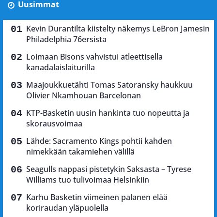
Uusimmat
Kevin Durantilta kiistelty näkemys LeBron Jamesin
Philadelphia 76ersista
Loimaan Bisons vahvistui atleettisella
kanadalaislaiturilla
Maajoukkuetähti Tomas Satoransky haukkuu
Olivier Nkamhouan Barcelonan
KTP-Basketin uusin hankinta tuo nopeutta ja
skorausvoimaa
Lähde: Sacramento Kings pohtii kahden
nimekkään takamiehen välillä
Seagulls nappasi pistetykin Saksasta – Tyrese
Williams tuo tulivoimaa Helsinkiin
Karhu Basketin viimeinen palanen elää
koriraudan yläpuolella