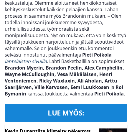
keskusteluja. Olemme aloittaneet henkilökohtaiset
kehityskeskustelut kaikkien pelaajien kanssa. Tähän
prosessiin saamme myös Brandonin mukaan. – Olen
todella innoissani joukkueemme syvyydestä,
urheilullisuudesta, työmoraalista sekä
monipuolisuudesta. Nyt on mukava, että voin keskittyä
täysillä joukkueen harjoitteluun ja jättää scouttivideot
vähemmälle. Se on joukkueenkin etu, kommentoi
selvästi innostunut päävalmentaja
Pieti Poikola
lahtelaisten sivuilla
. Lahti Basketballilla on sopimukset
Brandon Myerin, Brandon Peelin, Alex Campbellin,
Wayne McCulloughin, Vesa Mäkäläisen, Henri
Ventoniemen, Ricky Waxlaxin, Ali Aholan, Arttu
Saarijärven, Ville Karvosen, Eemi Luukkosen
ja
Roi
Bymanin
kanssa. Joukkuetta valmentaa
Pieti Poikola
.
LUE MYÖS:
Kevin Durantilta kiistelty näkemys