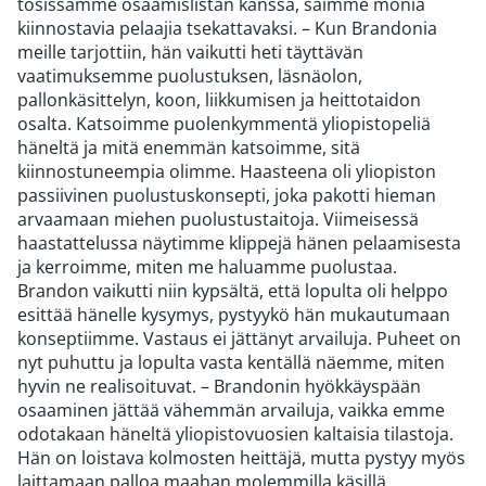
tosissamme osaamislistan kanssa, saimme monia
kiinnostavia pelaajia tsekattavaksi. – Kun Brandonia
meille tarjottiin, hän vaikutti heti täyttävän
vaatimuksemme puolustuksen, läsnäolon,
pallonkäsittelyn, koon, liikkumisen ja heittotaidon
osalta. Katsoimme puolenkymmentä yliopistopeliä
häneltä ja mitä enemmän katsoimme, sitä
kiinnostuneempia olimme. Haasteena oli yliopiston
passiivinen puolustuskonsepti, joka pakotti hieman
arvaamaan miehen puolustustaitoja. Viimeisessä
haastattelussa näytimme klippejä hänen pelaamisesta
ja kerroimme, miten me haluamme puolustaa.
Brandon vaikutti niin kypsältä, että lopulta oli helppo
esittää hänelle kysymys, pystyykö hän mukautumaan
konseptiimme. Vastaus ei jättänyt arvailuja. Puheet on
nyt puhuttu ja lopulta vasta kentällä näemme, miten
hyvin ne realisoituvat. – Brandonin hyökkäyspään
osaaminen jättää vähemmän arvailuja, vaikka emme
odotakaan häneltä yliopistovuosien kaltaisia tilastoja.
Hän on loistava kolmosten heittäjä, mutta pystyy myös
laittamaan palloa maahan molemmilla käsillä.