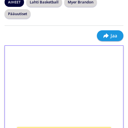
AIHEET
Lahti Basketball
Myer Brandon
Pääuutiset
Jaa
1€ = 10€ arvosta
ilmaiskierroksia ilman
kierrätystä!
Talleta 1€
Saat heti 50 ilmaiskierrosta Tuohi 1000 -
peliin (arvo 0,20€ per kierros)!
Ei kierrätysvaatimusta!