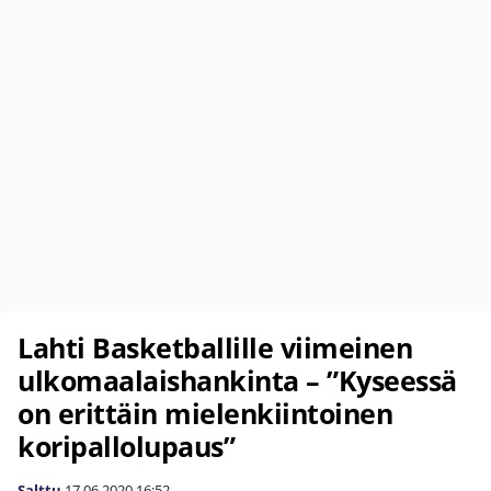
Lahti Basketballille viimeinen
ulkomaalaishankinta – ”Kyseessä
on erittäin mielenkiintoinen
koripallolupaus”
Salttu
17.06.2020
16:52