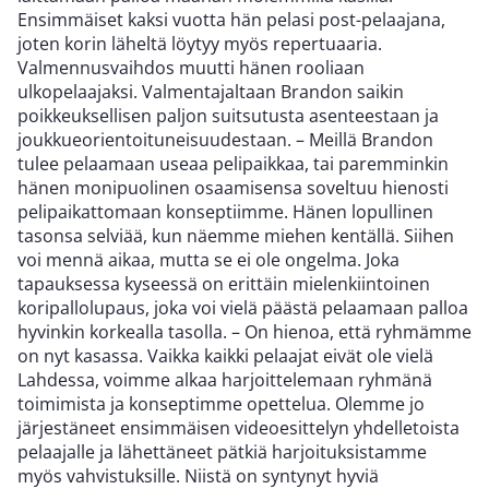
Ensimmäiset kaksi vuotta hän pelasi post-pelaajana,
joten korin läheltä löytyy myös repertuaaria.
Valmennusvaihdos muutti hänen rooliaan
ulkopelaajaksi. Valmentajaltaan Brandon saikin
poikkeuksellisen paljon suitsutusta asenteestaan ja
joukkueorientoituneisuudestaan. – Meillä Brandon
tulee pelaamaan useaa pelipaikkaa, tai paremminkin
hänen monipuolinen osaamisensa soveltuu hienosti
pelipaikattomaan konseptiimme. Hänen lopullinen
tasonsa selviää, kun näemme miehen kentällä. Siihen
voi mennä aikaa, mutta se ei ole ongelma. Joka
tapauksessa kyseessä on erittäin mielenkiintoinen
koripallolupaus, joka voi vielä päästä pelaamaan palloa
hyvinkin korkealla tasolla. – On hienoa, että ryhmämme
on nyt kasassa. Vaikka kaikki pelaajat eivät ole vielä
Lahdessa, voimme alkaa harjoittelemaan ryhmänä
toimimista ja konseptimme opettelua. Olemme jo
järjestäneet ensimmäisen videoesittelyn yhdelletoista
pelaajalle ja lähettäneet pätkiä harjoituksistamme
myös vahvistuksille. Niistä on syntynyt hyviä