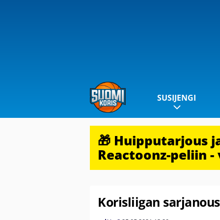
SUSIJENGI
🎁 Huipputarjous 
Reactoonz-peliin - 
Korisliigan sarjanou