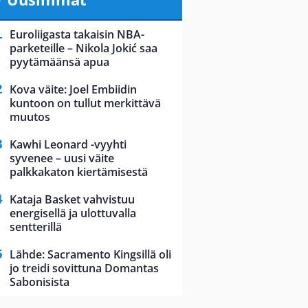
Euroliigasta takaisin NBA-
parketeille – Nikola Jokić saa
pyytämäänsä apua
Kova väite: Joel Embiidin
kuntoon on tullut merkittävä
muutos
Kawhi Leonard -vyyhti
syvenee – uusi väite
palkkakaton kiertämisestä
Kataja Basket vahvistuu
energisellä ja ulottuvalla
sentterillä
Lähde: Sacramento Kingsillä oli
jo treidi sovittuna Domantas
Sabonisista