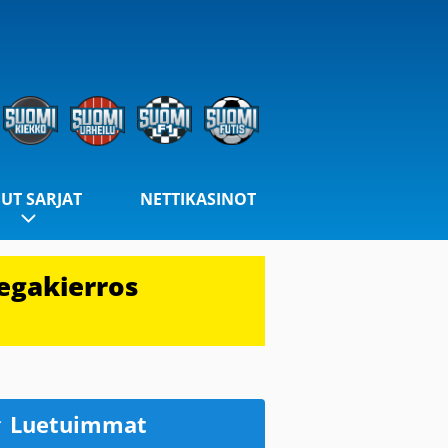
UT SARJAT
NETTIKASINOT
egakierros
Luetuimmat