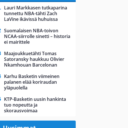
Lauri Markkasen tutkaparina
tunnettu NBA-tähti Zach
LaVine ikävissä huhuissa
Suomalaisen NBA-toivon
NCAA-siirrolle sinetti – historia
ei mairittele
Maajoukkuetähti Tomas
Satoransky haukkuu Olivier
Nkamhouan Barcelonan
Karhu Basketin viimeinen
palanen elää koriraudan
yläpuolella
KTP-Basketin uusin hankinta
tuo nopeutta ja
skorausvoimaa
Uusimmat