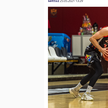
salttu2
25.05.2021
13:29