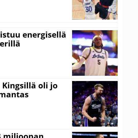
istuu energisellä
erillä
ingsillä oli jo
omantas
3 miljoonan