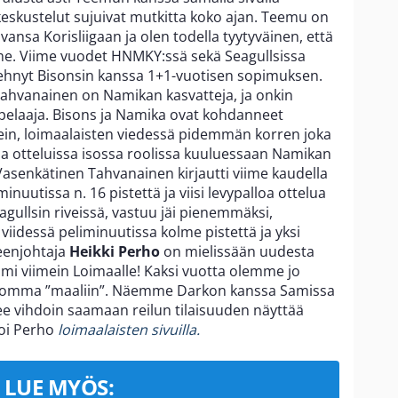
 keskustelut sujuivat mutkitta koko ajan. Teemu on
ansa Korisliigaan ja olen todella tyytyväinen, että
 Viime vuodet HNMKY:ssä sekä Seagullsissa
ehnyt Bisonsin kanssa 1+1-vuotisen sopimuksen.
Tahvanainen on Namikan kasvatteja, ja onkin
tu pelaaja. Bisons ja Namika ovat kohdanneet
ein, loimaalaisten viedessä pidemmän korren joka
sa otteluissa isossa roolissa kuuluessaan Namikan
asenkätinen Tahvanainen kirjautti viime kaudella
nuutissa n. 16 pistettä ja viisi levypalloa ottelua
agullsin riveissä, vastuu jäi pienemmäksi,
viidessä peliminuutissa kolme pistettä ja yksi
ueenjohtaja
Heikki Perho
on mielissään uudesta
mi viimein Loimaalle! Kaksi vuotta olemme jo
in homma ”maaliin”. Näemme Darkon kanssa Samissa
lee vihdoin saamaan reilun tilaisuuden näyttää
toi Perho
loimaalaisten sivuilla.
LUE MYÖS: