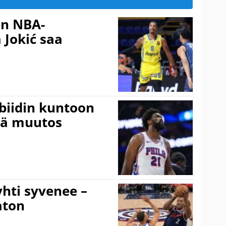
in NBA-
 Jokić saa
mbiidin kuntoon
vä muutos
hti syvenee –
aton