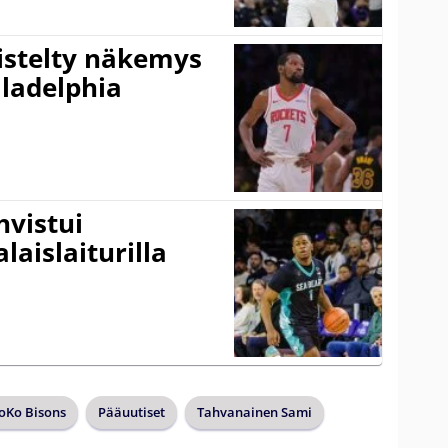
iistelty näkemys
ladelphia
vistui
laislaiturilla
oKo Bisons
Pääuutiset
Tahvanainen Sami