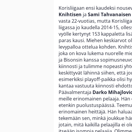
Korisliigaan ensi kaudeksi nous
Knihtisen
ja
Sami Tahvanaisen
vasta 22-vuotias, mutta Korisliig
liigassa jo kaudella 2014-15, olle
vyölle kertynyt 153 kappaletta lisä
paras kausi. Miehen keskiarvot oli
levypalloa ottelua kohden. Knihti
joka on kova lukema nuorelle mie
ja Bisonsin kanssa sopimusneuvot
kiinnosti ja tulimme nopeasti yh
keskittyvät lähinnä siihen, että j
esimerkiksi playoff-paikka olisi
kantaa vastuuta kiinnosti ehdott
Päävalmentaja
Darko Mihajlovi
meille erinomainen pelaaja. Hän
etenkin puolustuspäässä. Teemu 
erinomainen heittäjä. Hän haluaa 
tekemään sen, minkä joukkue hän
jotain, mitä kaikilla pelaajilla e
itseään isompia pelaajia. Olimme