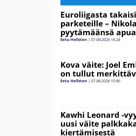
Euroliigasta takais
parketeille – Nikola
pyytämäänsä apua
Eetu Hellsten
|
07.08.2026
16:24
Kova väite: Joel E
on tullut merkittä
Eetu Hellsten
|
07.08.2026
15:40
Kawhi Leonard -vyy
uusi väite palkkak
kiertämisestä