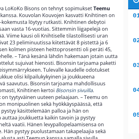
eva LoKoKo Bisons on tehnyt sopimukset
Teemu
kanssa. Kouvolan Kouvojen kasvatti Knihtinen on
a-kokemusta löytyy rutkasti. Knihtinen debytoi
ssaan vasta 16-vuotias. Sittemmin liigapelejä on
ä. Viime kausi oli Knihtiselle tilastollisesti uran
vat 23 peliminuutissa kiitettävät 8 pistettä ja 6
sen kolmen pisteen heittoprosentti oli peräti 45,
helle. – Tänä kesänä lähdin hakemaan jotain uutta
telut sujuivat hienosti. Bisonsin tarjoama paketti
teisymmärrykseen. Tulevalle kaudelle odotukset
oukkue olisi kilpailukykyinen ja joukkueena
 hyvä saavutus. Bisonsin tarjoama mahdollisuus
omasti, Knihtinen kertoi
Bisonsin sivuilla
.
c
on tyytyväinen uuteen pelaajaan. – Teemu on
 on monipuolinen sekä hyökkäyspäässä, että
pystyy käsittelemään palloa ja hän on
auttaa joukkuetta kaikin tavoin ja pystyy
eltä vaatii. Hänen levypallopelaamisensa on
i ole. Hän pystyy puolustamaan takapelaajia sekä
 alusta asti Teemun kanssa samalla sivulla