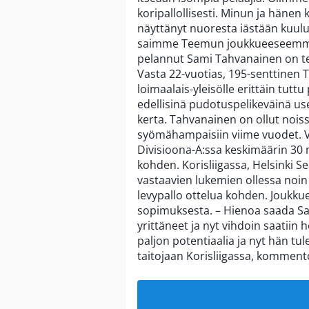
koripallollisesti. Minun ja hänen
näyttänyt nuoresta iästään kuuluv
saimme Teemun joukkueeseemme.
pelannut Sami Tahvanainen on t
Vasta 22-vuotias, 195-senttinen 
loimaalais-yleisölle erittäin tut
edellisinä pudotuspelikeväinä us
kerta. Tahvanainen on ollut nois
syömähampaisiin viime vuodet. V
Divisioona-A:ssa keskimäärin 30 mi
kohden. Korisliigassa, Helsinki Se
vastaavien lukemien ollessa noin 
levypallo ottelua kohden. Joukk
sopimuksesta. – Hienoa saada Sa
yrittäneet ja nyt vihdoin saati
paljon potentiaalia ja nyt hän tu
taitojaan Korisliigassa, kommen