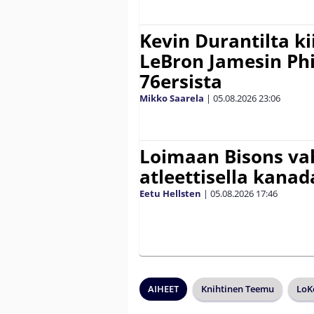
Kevin Durantilta k
LeBron Jamesin Phi
76ersista
Mikko Saarela
|
05.08.2026
23:06
Loimaan Bisons vah
atleettisella kanada
Eetu Hellsten
|
05.08.2026
17:46
AIHEET
Knihtinen Teemu
LoK