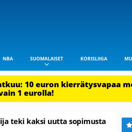
NBA
SUOMALAISET
KORISLIIGA
MU
jatkuu: 10 euron kierrätysvapaa m
vain 1 eurolla!
sija teki kaksi uutta sopimusta