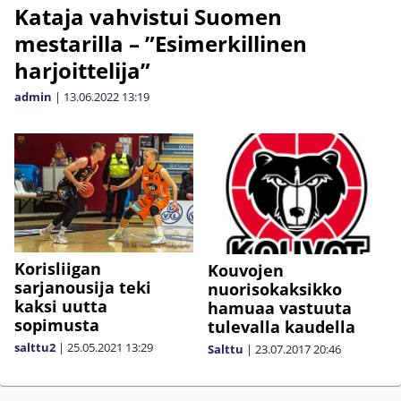
Kataja vahvistui Suomen
mestarilla – ”Esimerkillinen
harjoittelija”
admin
|
13.06.2022
13:19
Korisliigan
Kouvojen
sarjanousija teki
nuorisokaksikko
kaksi uutta
hamuaa vastuuta
sopimusta
tulevalla kaudella
salttu2
|
25.05.2021
13:29
Salttu
|
23.07.2017
20:46