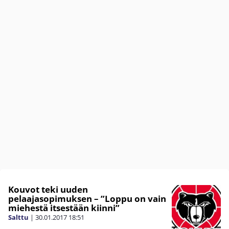
Kouvot teki uuden
pelaajasopimuksen – ”Loppu on vain
miehestä itsestään kiinni”
Salttu
|
30.01.2017
18:51