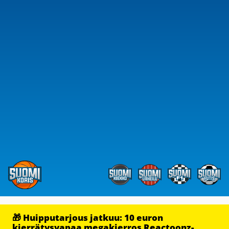
🎁 Huipputarjous jatkuu: 10 euron
kierrätysvapaa megakierros Reactoonz-