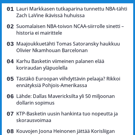
Lauri Markkasen tutkaparina tunnettu NBA-tähti
Zach LaVine ikävissä huhuissa
Suomalaisen NBA-toivon NCAA-siirrolle sinetti –
historia ei mairittele
Maajoukkuetähti Tomas Satoransky haukkuu
Olivier Nkamhouan Barcelonan
Karhu Basketin viimeinen palanen elää
koriraudan yläpuolella
Tästäkö Euroopan viihdyttävin pelaaja? Rikkoi
ennätyksiä Pohjois-Amerikassa
Lähde: Dallas Mavericksilta yli 50 miljoonan
dollarin sopimus
KTP-Basketin uusin hankinta tuo nopeutta ja
skorausvoimaa
Kouvojen Joona Heinonen jättää Korisliigan