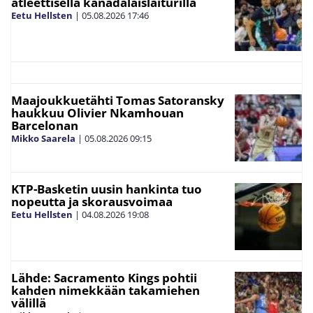
atleettisella kanadalaislaiturilla
Eetu Hellsten
|
05.08.2026
17:46
Maajoukkuetähti Tomas Satoransky
haukkuu Olivier Nkamhouan
Barcelonan
Mikko Saarela
|
05.08.2026
09:15
KTP-Basketin uusin hankinta tuo
nopeutta ja skorausvoimaa
Eetu Hellsten
|
04.08.2026
19:08
Lähde: Sacramento Kings pohtii
kahden nimekkään takamiehen
välillä