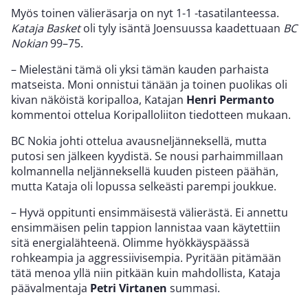
Myös toinen välieräsarja on nyt 1-1 -tasatilanteessa.
Kataja Basket
oli tyly isäntä Joensuussa kaadettuaan
BC
Nokian
99–75.
– Mielestäni tämä oli yksi tämän kauden parhaista
matseista. Moni onnistui tänään ja toinen puolikas oli
kivan näköistä koripalloa, Katajan
Henri Permanto
kommentoi ottelua Koripalloliiton tiedotteen mukaan.
BC Nokia johti ottelua avausneljänneksellä, mutta
putosi sen jälkeen kyydistä. Se nousi parhaimmillaan
kolmannella neljänneksellä kuuden pisteen päähän,
mutta Kataja oli lopussa selkeästi parempi joukkue.
– Hyvä oppitunti ensimmäisestä välierästä. Ei annettu
ensimmäisen pelin tappion lannistaa vaan käytettiin
sitä energialähteenä. Olimme hyökkäyspäässä
rohkeampia ja aggressiivisempia. Pyritään pitämään
tätä menoa yllä niin pitkään kuin mahdollista, Kataja
päävalmentaja
Petri Virtanen
summasi.