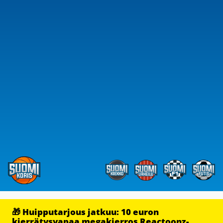
🎁 Huipputarjous jatkuu: 10 euron
kierrätysvapaa megakierros Reactoonz-