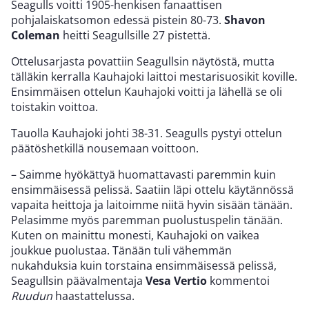
Seagulls voitti 1905-henkisen fanaattisen
pohjalaiskatsomon edessä pistein 80-73.
Shavon
Coleman
heitti Seagullsille 27 pistettä.
Ottelusarjasta povattiin Seagullsin näytöstä, mutta
tälläkin kerralla Kauhajoki laittoi mestarisuosikit koville.
Ensimmäisen ottelun Kauhajoki voitti ja lähellä se oli
toistakin voittoa.
Tauolla Kauhajoki johti 38-31. Seagulls pystyi ottelun
päätöshetkillä nousemaan voittoon.
– Saimme hyökättyä huomattavasti paremmin kuin
ensimmäisessä pelissä. Saatiin läpi ottelu käytännössä
vapaita heittoja ja laitoimme niitä hyvin sisään tänään.
Pelasimme myös paremman puolustuspelin tänään.
Kuten on mainittu monesti, Kauhajoki on vaikea
joukkue puolustaa. Tänään tuli vähemmän
nukahduksia kuin torstaina ensimmäisessä pelissä,
Seagullsin päävalmentaja
Vesa Vertio
kommentoi
Ruudun
haastattelussa.