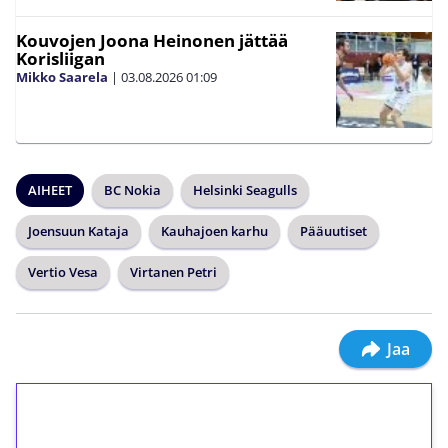
Kouvojen Joona Heinonen jättää
Korisliigan
Mikko Saarela
|
03.08.2026
01:09
AIHEET
BC Nokia
Helsinki Seagulls
Joensuun Kataja
Kauhajoen karhu
Pääuutiset
Vertio Vesa
Virtanen Petri
Jaa
1€ = 10€ arvosta