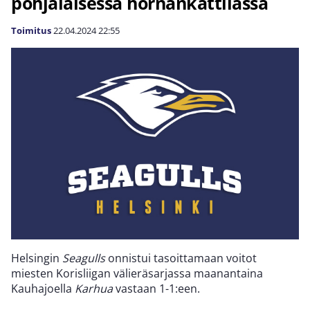
pohjalaisessa hornankattilassa
Toimitus
22.04.2024
22:55
Helsingin
Seagulls
onnistui tasoittamaan voitot
miesten Korisliigan välieräsarjassa maanantaina
Kauhajoella
Karhua
vastaan 1-1:een.