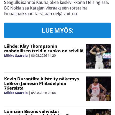
Seagulls isännöi Kauhajokea keskiviikkona Helsingissä.
BC Nokia saa Katajan vieraakseen torstaina.
Finaalipaikkaan tarvitaan neljä voittoa.
LUE MYÖS:
Lähde: Klay Thompsonin
mahdollisen treidin runko on selvillä
Mikko Saarela
|
06.08.2026
14:29
Kevin Durantilta kiistelty näkemys
LeBron Jamesin Philadelphia
76ersista
Mikko Saarela
|
05.08.2026
23:06
Loimaan Bisons vahvistui