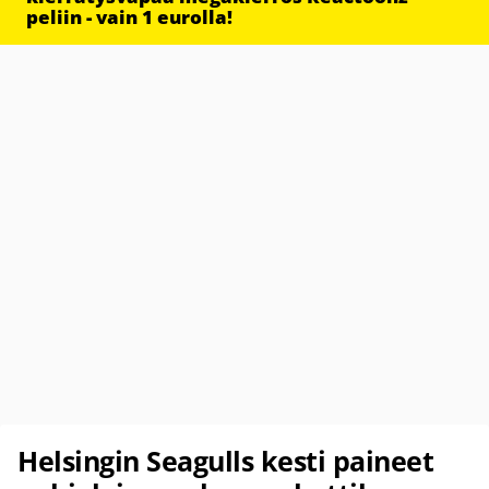
peliin - vain 1 eurolla!
Helsingin Seagulls kesti paineet