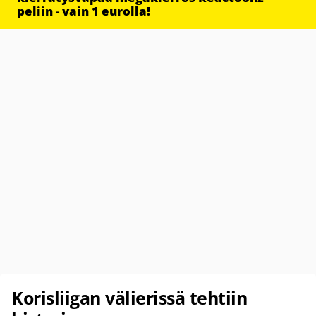
peliin - vain 1 eurolla!
Korisliigan välierissä tehtiin