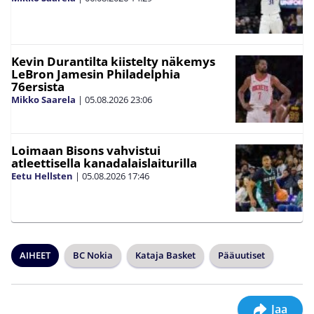
Kevin Durantilta kiistelty näkemys
LeBron Jamesin Philadelphia
76ersista
Mikko Saarela
|
05.08.2026
23:06
Loimaan Bisons vahvistui
atleettisella kanadalaislaiturilla
Eetu Hellsten
|
05.08.2026
17:46
AIHEET
BC Nokia
Kataja Basket
Pääuutiset
Jaa