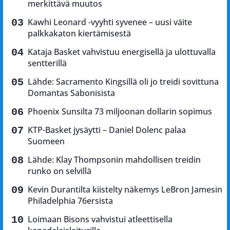
merkittävä muutos
Kawhi Leonard -vyyhti syvenee – uusi väite
palkkakaton kiertämisestä
Kataja Basket vahvistuu energisellä ja ulottuvalla
sentterillä
Lähde: Sacramento Kingsillä oli jo treidi sovittuna
Domantas Sabonisista
Phoenix Sunsilta 73 miljoonan dollarin sopimus
KTP-Basket jysäytti – Daniel Dolenc palaa
Suomeen
Lähde: Klay Thompsonin mahdollisen treidin
runko on selvillä
Kevin Durantilta kiistelty näkemys LeBron Jamesin
Philadelphia 76ersista
Loimaan Bisons vahvistui atleettisella