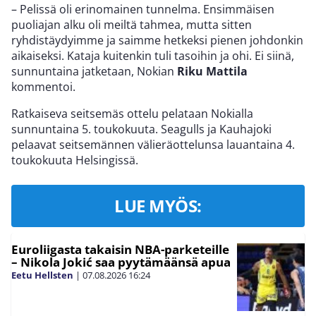
– Pelissä oli erinomainen tunnelma. Ensimmäisen
puoliajan alku oli meiltä tahmea, mutta sitten
ryhdistäydyimme ja saimme hetkeksi pienen johdonkin
aikaiseksi. Kataja kuitenkin tuli tasoihin ja ohi. Ei siinä,
sunnuntaina jatketaan, Nokian
Riku Mattila
kommentoi.
Ratkaiseva seitsemäs ottelu pelataan Nokialla
sunnuntaina 5. toukokuuta. Seagulls ja Kauhajoki
pelaavat seitsemännen välieräottelunsa lauantaina 4.
toukokuuta Helsingissä.
LUE MYÖS:
Euroliigasta takaisin NBA-parketeille
– Nikola Jokić saa pyytämäänsä apua
Eetu Hellsten
|
07.08.2026
16:24