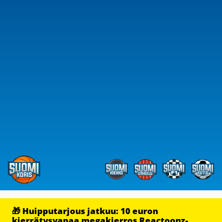
🎁 Huipputarjous jatkuu: 10 euron
kierrätysvapaa megakierros Reactoonz-