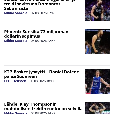
treidi sovittuna Domantas
Sabonisista
Mikko Saarela
|
07.08.2026
07:18
Phoenix Sunsilta 73 miljoonan
dollarin sopimus
Mikko Saarela
|
06.08.2026
22:57
KTP-Basket jysäytti – Daniel Dolenc
palaa Suomeen
Eetu Hellsten
|
06.08.2026
18:17
Lähde: Klay Thompsonin
mahdollisen treidin runko on selvillä
Mikko Saarela
|
06.08.2026
14:29