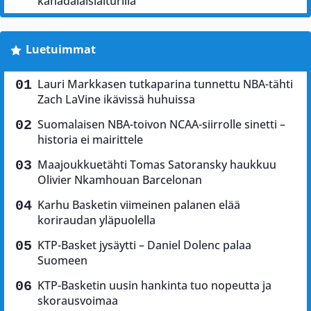
kanadalaislaiturilla
Luetuimmat
Lauri Markkasen tutkaparina tunnettu NBA-tähti
Zach LaVine ikävissä huhuissa
Suomalaisen NBA-toivon NCAA-siirrolle sinetti –
historia ei mairittele
Maajoukkuetähti Tomas Satoransky haukkuu
Olivier Nkamhouan Barcelonan
Karhu Basketin viimeinen palanen elää
koriraudan yläpuolella
KTP-Basket jysäytti – Daniel Dolenc palaa
Suomeen
KTP-Basketin uusin hankinta tuo nopeutta ja
skorausvoimaa