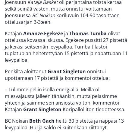
Joensuun
Kataja Basket
oli perjantaina toista kertaa
selkä seinää vasten, mutta onnistui voittamaan
Joensuussa
BC Nokian
koriluvuin 104-90 tasoittaen
ottelusarjan 3-3:een.
Katajan
Amanze Egekeze
ja
Thomas Tumba
olivat
ottelussa kovassa iskussa. Egekeze pussitti 27 pistettä
ja keräsi seitsemän levypalloa. Tumba tilastoi
tuplatuplan heitetettyään 15 pistettä ja napattuaan 11
levypalloa.
Penkiltä aloittanut
Grant Singleton
onnistui
upottamaan 17 pistettä ja kommentoi ottelua:
– Tulimme peliin isolla energialla. Meillä oli
miesvajausta jälleen tänäänkin, mutta pelasimme
yhteen ja saimme sen ansiosta voiton, kommentoi
Katajan
Grant Singleton
Koripalloliiton tiedotteessa.
BC Nokian
Both Gach
heitti 30 pistettä ja nappasi 13
levypalloa. Hurja saldo ei kuitenkaan riittänyt.