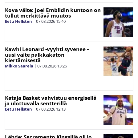
Kova väite: Joel Embiidin kuntoon on
tullut merkittävä muutos
Eetu Hellsten
|
07.08.2026
15:40
Kawhi Leonard -vyyhti syvenee –
uusi väite palkkakaton
kiertämisestä
Mikko Saarela
|
07.08.2026
13:26
Kataja Basket vahvistuu energisellä
ja ulottuvalla sentterillä
Eetu Hellsten
|
07.08.2026
12:13
Lähde: Sacramento Kingsillä oli jo