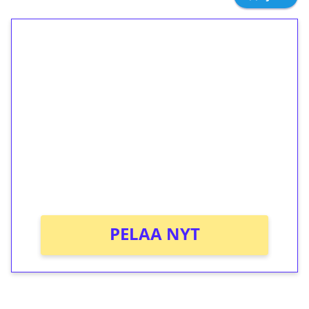
1€ = 10€ arvosta
ilmaiskierroksia ilman
kierrätystä!
Talleta 1€
Saat heti 50 ilmaiskierrosta Tuohi 1000 -
peliin (arvo 0,20€ per kierros)!
Ei kierrätysvaatimusta!
PELAA NYT