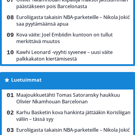
päästäkseen pois Barcelonasta
Euroliigasta takaisin NBA-parketeille – Nikola Jokić
saa pyytämäänsä apua
Kova väite: Joel Embiidin kuntoon on tullut
merkittävä muutos
Kawhi Leonard -vyyhti syvenee – uusi väite
palkkakaton kiertämisestä
Luetuimmat
Maajoukkuetähti Tomas Satoransky haukkuu
Olivier Nkamhouan Barcelonan
Karhu Basketin kova hankinta jättääkin Korisliigan
väliin – tässä syy
Euroliigasta takaisin NBA-parketeille – Nikola Jokić