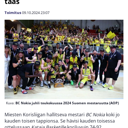
taas
Toimitus
09.10.2024
23:07
Kuva:
BC Nokia juhli toukokuussa 2024 Suomen mestaruutta (AOP)
Miesten Korisliigan hallitseva mestari
BC Nokia
koki jo
kauden toisen tappionsa. Se hävisi kauden toisessa
ottelussaan
Kataja Basketille
koriluvuin 74-92.