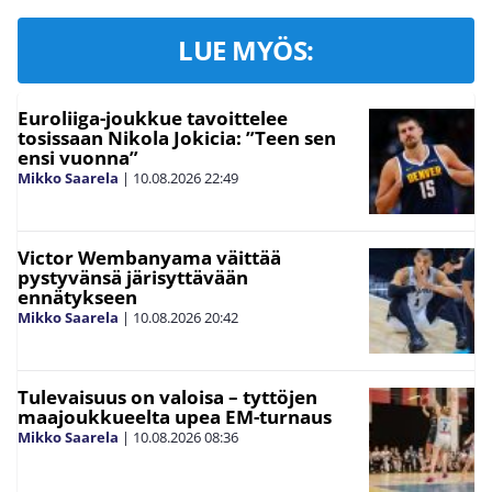
LUE MYÖS:
Euroliiga-joukkue tavoittelee
tosissaan Nikola Jokicia: ”Teen sen
ensi vuonna”
Mikko Saarela
|
10.08.2026
22:49
Victor Wembanyama väittää
pystyvänsä järisyttävään
ennätykseen
Mikko Saarela
|
10.08.2026
20:42
Tulevaisuus on valoisa – tyttöjen
maajoukkueelta upea EM-turnaus
Mikko Saarela
|
10.08.2026
08:36