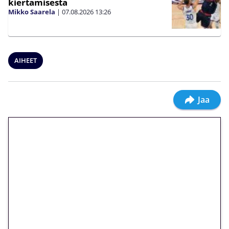
kiertämisestä
Mikko Saarela
|
07.08.2026
13:26
AIHEET
Jaa
🎁 Huipputarjous jatkuu: 10
euron kierrätysvapaa
megakierros Reactoonz-
peliin – vain 1 eurolla!
Peli: Reactoonz
Vain uusille asiakkaille!