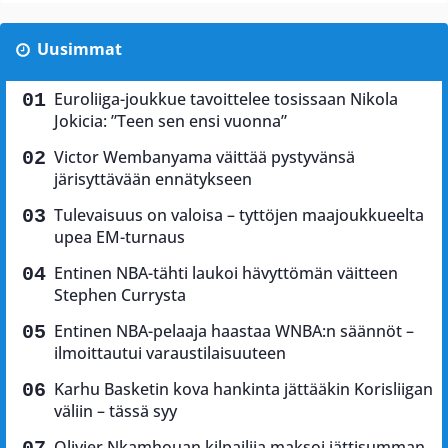
Uusimmat
Euroliiga-joukkue tavoittelee tosissaan Nikola
Jokicia: ”Teen sen ensi vuonna”
Victor Wembanyama väittää pystyvänsä
järisyttävään ennätykseen
Tulevaisuus on valoisa – tyttöjen maajoukkueelta
upea EM-turnaus
Entinen NBA-tähti laukoi hävyttömän väitteen
Stephen Currysta
Entinen NBA-pelaaja haastaa WNBA:n säännöt –
ilmoittautui varaustilaisuuteen
Karhu Basketin kova hankinta jättääkin Korisliigan
väliin – tässä syy
Olivier Nkamhouan kilpailija maksoi jättisumman