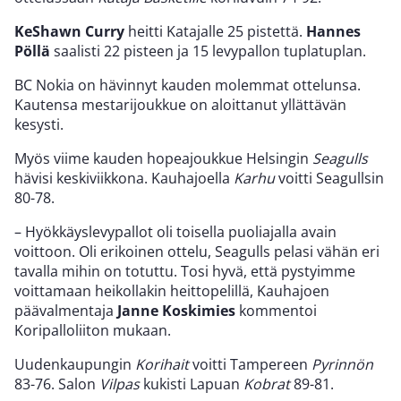
KeShawn Curry
heitti Katajalle 25 pistettä.
Hannes
Pöllä
saalisti 22 pisteen ja 15 levypallon tuplatuplan.
BC Nokia on hävinnyt kauden molemmat ottelunsa.
Kautensa mestarijoukkue on aloittanut yllättävän
kesysti.
Myös viime kauden hopeajoukkue Helsingin
Seagulls
hävisi keskiviikkona. Kauhajoella
Karhu
voitti Seagullsin
80-78.
– Hyökkäyslevypallot oli toisella puoliajalla avain
voittoon. Oli erikoinen ottelu, Seagulls pelasi vähän eri
tavalla mihin on totuttu. Tosi hyvä, että pystyimme
voittamaan heikollakin heittopelillä, Kauhajoen
päävalmentaja
Janne Koskimies
kommentoi
Koripalloliiton mukaan.
Uudenkaupungin
Korihait
voitti Tampereen
Pyrinnön
83-76. Salon
Vilpas
kukisti Lapuan
Kobrat
89-81.