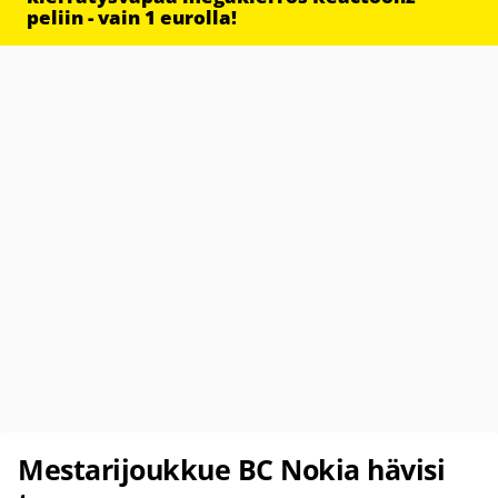
peliin - vain 1 eurolla!
Mestarijoukkue BC Nokia hävisi