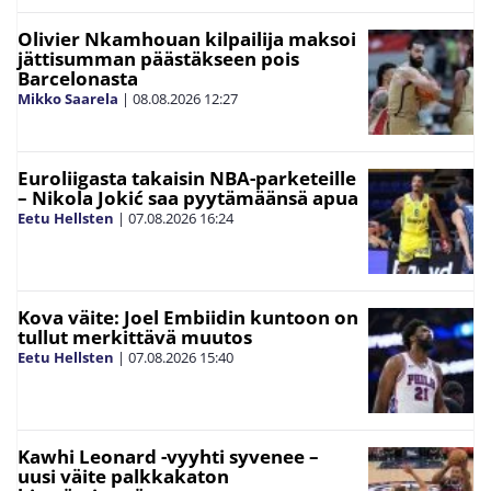
Olivier Nkamhouan kilpailija maksoi
jättisumman päästäkseen pois
Barcelonasta
Mikko Saarela
|
08.08.2026
12:27
Euroliigasta takaisin NBA-parketeille
– Nikola Jokić saa pyytämäänsä apua
Eetu Hellsten
|
07.08.2026
16:24
Kova väite: Joel Embiidin kuntoon on
tullut merkittävä muutos
Eetu Hellsten
|
07.08.2026
15:40
Kawhi Leonard -vyyhti syvenee –
uusi väite palkkakaton