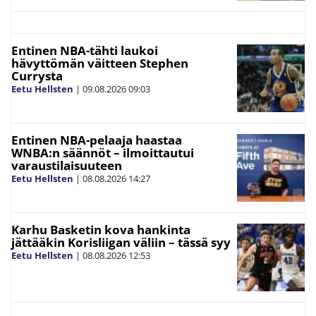
Entinen NBA-tähti laukoi
hävyttömän väitteen Stephen
Currysta
Eetu Hellsten
|
09.08.2026
09:03
Entinen NBA-pelaaja haastaa
WNBA:n säännöt – ilmoittautui
varaustilaisuuteen
Eetu Hellsten
|
08.08.2026
14:27
Karhu Basketin kova hankinta
jättääkin Korisliigan väliin – tässä syy
Eetu Hellsten
|
08.08.2026
12:53