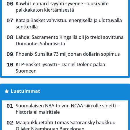
Kawhi Leonard -vyyhti syvenee – uusi väite
palkkakaton kiertämisestä
Kataja Basket vahvistuu energisellä ja ulottuvalla
sentterillä
Lähde: Sacramento Kingsillä oli jo treidi sovittuna
Domantas Sabonisista
Phoenix Sunsilta 73 miljoonan dollarin sopimus
KTP-Basket jysäytti – Daniel Dolenc palaa
Suomeen
Luetuimmat
Suomalaisen NBA-toivon NCAA-siirrolle sinetti –
historia ei mairittele
Maajoukkuetähti Tomas Satoransky haukkuu
Olivier Nkamhouan Barcelonan