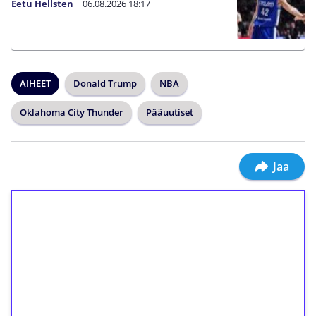
Eetu Hellsten
|
06.08.2026
18:17
AIHEET
Donald Trump
NBA
Oklahoma City Thunder
Pääuutiset
Jaa
1€ = 10€ arvosta
ilmaiskierroksia ilman
kierrätystä!
Talleta 1€