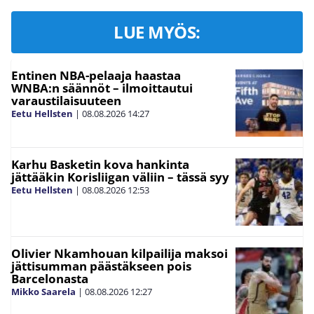
LUE MYÖS:
Entinen NBA-pelaaja haastaa
WNBA:n säännöt – ilmoittautui
varaustilaisuuteen
Eetu Hellsten
|
08.08.2026
14:27
Karhu Basketin kova hankinta
jättääkin Korisliigan väliin – tässä syy
Eetu Hellsten
|
08.08.2026
12:53
Olivier Nkamhouan kilpailija maksoi
jättisumman päästäkseen pois
Barcelonasta
Mikko Saarela
|
08.08.2026
12:27