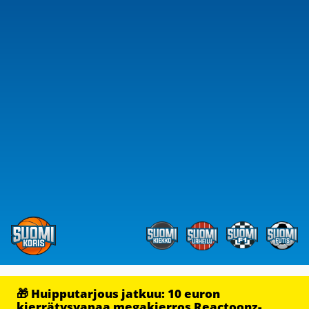
🎁 Huipputarjous jatkuu: 10 euron
kierrätysvapaa megakierros Reactoonz-