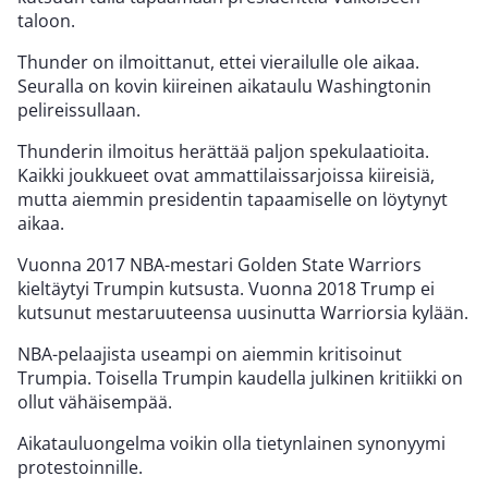
taloon.
Thunder on ilmoittanut, ettei vierailulle ole aikaa.
Seuralla on kovin kiireinen aikataulu Washingtonin
pelireissullaan.
Thunderin ilmoitus herättää paljon spekulaatioita.
Kaikki joukkueet ovat ammattilaissarjoissa kiireisiä,
mutta aiemmin presidentin tapaamiselle on löytynyt
aikaa.
Vuonna 2017 NBA-mestari Golden State Warriors
kieltäytyi Trumpin kutsusta. Vuonna 2018 Trump ei
kutsunut mestaruuteensa uusinutta Warriorsia kylään.
NBA-pelaajista useampi on aiemmin kritisoinut
Trumpia. Toisella Trumpin kaudella julkinen kritiikki on
ollut vähäisempää.
Aikatauluongelma voikin olla tietynlainen synonyymi
protestoinnille.