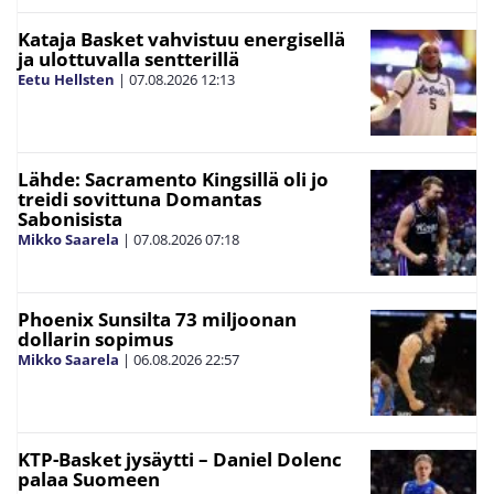
Kataja Basket vahvistuu energisellä
ja ulottuvalla sentterillä
Eetu Hellsten
|
07.08.2026
12:13
Lähde: Sacramento Kingsillä oli jo
treidi sovittuna Domantas
Sabonisista
Mikko Saarela
|
07.08.2026
07:18
Phoenix Sunsilta 73 miljoonan
dollarin sopimus
Mikko Saarela
|
06.08.2026
22:57
KTP-Basket jysäytti – Daniel Dolenc
palaa Suomeen