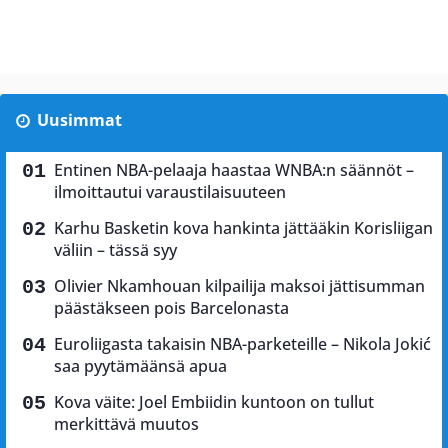
Uusimmat
Entinen NBA-pelaaja haastaa WNBA:n säännöt –
ilmoittautui varaustilaisuuteen
Karhu Basketin kova hankinta jättääkin Korisliigan
väliin – tässä syy
Olivier Nkamhouan kilpailija maksoi jättisumman
päästäkseen pois Barcelonasta
Euroliigasta takaisin NBA-parketeille – Nikola Jokić
saa pyytämäänsä apua
Kova väite: Joel Embiidin kuntoon on tullut
merkittävä muutos