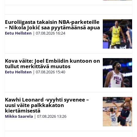
Euroliigasta takaisin NBA-parketeille
– Nikola Jokić saa pyytämäänsä apua
Eetu Hellsten
|
07.08.2026
16:24
Kova väite: Joel Embiidin kuntoon on
tullut merkittävä muutos
Eetu Hellsten
|
07.08.2026
15:40
Kawhi Leonard -vyyhti syvenee –
uusi väite palkkakaton
kiertämisestä
Mikko Saarela
|
07.08.2026
13:26