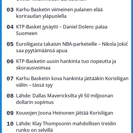
Karhu Basketin viimeinen palanen elää
koriraudan yläpuolella
KTP-Basket jysäytti – Daniel Dolenc palaa
Suomeen
Euroliigasta takaisin NBA-parketeille – Nikola Jokić
saa pyytämäänsä apua
KTP-Basketin uusin hankinta tuo nopeutta ja
skorausvoimaa
Karhu Basketin kova hankinta jättääkin Korisliigan
väliin – tässä syy
Lähde: Dallas Mavericksilta yli 50 miljoonan
dollarin sopimus
Kouvojen Joona Heinonen jättää Korisliigan
Lähde: Klay Thompsonin mahdollisen treidin
runko on selvillä