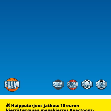
🎁 Huipputarjous jatkuu: 10 euron
kierrätysvapaa megakierros Reactoonz-