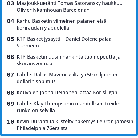
Maajoukkuetähti Tomas Satoransky haukkuu
Olivier Nkamhouan Barcelonan
Karhu Basketin viimeinen palanen elää
koriraudan yläpuolella
KTP-Basket jysäytti – Daniel Dolenc palaa
Suomeen
KTP-Basketin uusin hankinta tuo nopeutta ja
skorausvoimaa
Lähde: Dallas Mavericksilta yli 50 miljoonan
dollarin sopimus
Kouvojen Joona Heinonen jättää Korisliigan
Lähde: Klay Thompsonin mahdollisen treidin
runko on selvillä
Kevin Durantilta kiistelty näkemys LeBron Jamesin
Philadelphia 76ersista