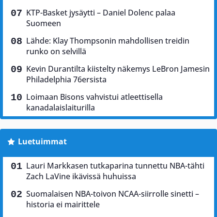
KTP-Basket jysäytti – Daniel Dolenc palaa
Suomeen
Lähde: Klay Thompsonin mahdollisen treidin
runko on selvillä
Kevin Durantilta kiistelty näkemys LeBron Jamesin
Philadelphia 76ersista
Loimaan Bisons vahvistui atleettisella
kanadalaislaiturilla
Luetuimmat
Lauri Markkasen tutkaparina tunnettu NBA-tähti
Zach LaVine ikävissä huhuissa
Suomalaisen NBA-toivon NCAA-siirrolle sinetti –
historia ei mairittele