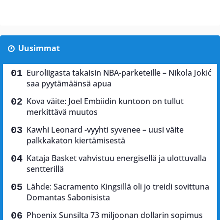
Uusimmat
Euroliigasta takaisin NBA-parketeille – Nikola Jokić
saa pyytämäänsä apua
Kova väite: Joel Embiidin kuntoon on tullut
merkittävä muutos
Kawhi Leonard -vyyhti syvenee – uusi väite
palkkakaton kiertämisestä
Kataja Basket vahvistuu energisellä ja ulottuvalla
sentterillä
Lähde: Sacramento Kingsillä oli jo treidi sovittuna
Domantas Sabonisista
Phoenix Sunsilta 73 miljoonan dollarin sopimus