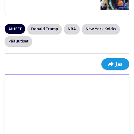
AIHEET
Donald Trump
NBA
New York Knicks
Pääuutiset
Jaa
1€ = 10€ arvosta
ilmaiskierroksia ilman
kierrätystä!
Talleta 1€
Saat heti 50 ilmaiskierrosta Tuohi 1000 -