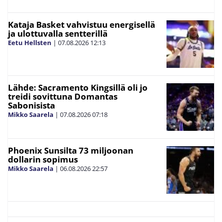
Kataja Basket vahvistuu energisellä
ja ulottuvalla sentterillä
Eetu Hellsten
|
07.08.2026
12:13
Lähde: Sacramento Kingsillä oli jo
treidi sovittuna Domantas
Sabonisista
Mikko Saarela
|
07.08.2026
07:18
Phoenix Sunsilta 73 miljoonan
dollarin sopimus
Mikko Saarela
|
06.08.2026
22:57