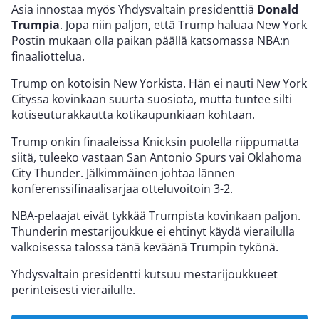
Asia innostaa myös Yhdysvaltain presidenttiä
Donald
Trumpia
. Jopa niin paljon, että Trump haluaa New York
Postin mukaan olla paikan päällä katsomassa NBA:n
finaaliottelua.
Trump on kotoisin New Yorkista. Hän ei nauti New York
Cityssa kovinkaan suurta suosiota, mutta tuntee silti
kotiseuturakkautta kotikaupunkiaan kohtaan.
Trump onkin finaaleissa Knicksin puolella riippumatta
siitä, tuleeko vastaan San Antonio Spurs vai Oklahoma
City Thunder. Jälkimmäinen johtaa lännen
konferenssifinaalisarjaa otteluvoitoin 3-2.
NBA-pelaajat eivät tykkää Trumpista kovinkaan paljon.
Thunderin mestarijoukkue ei ehtinyt käydä vierailulla
valkoisessa talossa tänä keväänä Trumpin tykönä.
Yhdysvaltain presidentti kutsuu mestarijoukkueet
perinteisesti vierailulle.