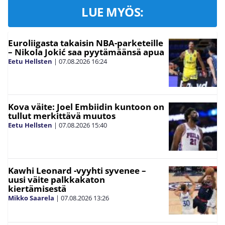
LUE MYÖS:
Euroliigasta takaisin NBA-parketeille
– Nikola Jokić saa pyytämäänsä apua
Eetu Hellsten
|
07.08.2026
16:24
Kova väite: Joel Embiidin kuntoon on
tullut merkittävä muutos
Eetu Hellsten
|
07.08.2026
15:40
Kawhi Leonard -vyyhti syvenee –
uusi väite palkkakaton
kiertämisestä
Mikko Saarela
|
07.08.2026
13:26