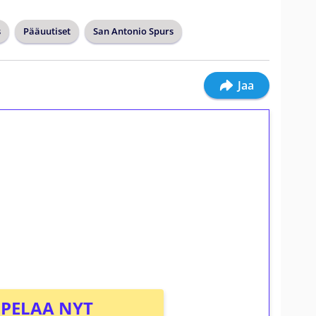
s
Pääuutiset
San Antonio Spurs
Jaa
ilmaiskierroksia ilman
osta Tuohi 1000 -peliin (arvo 0,20€ per
PELAA NYT