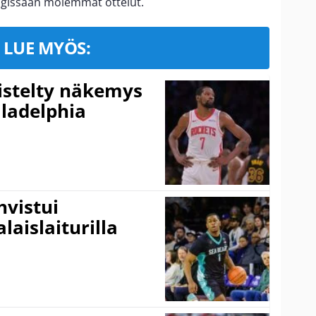
ngissaan molemmat ottelut.
LUE MYÖS:
iistelty näkemys
ladelphia
vistui
laislaiturilla