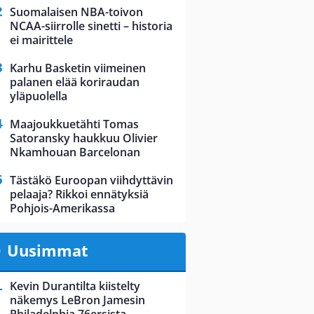
Suomalaisen NBA-toivon
NCAA-siirrolle sinetti – historia
ei mairittele
Karhu Basketin viimeinen
palanen elää koriraudan
yläpuolella
Maajoukkuetähti Tomas
Satoransky haukkuu Olivier
Nkamhouan Barcelonan
Tästäkö Euroopan viihdyttävin
pelaaja? Rikkoi ennätyksiä
Pohjois-Amerikassa
Uusimmat
Kevin Durantilta kiistelty
näkemys LeBron Jamesin