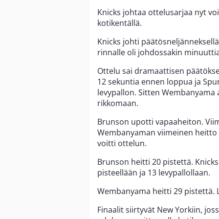
Knicks johtaa ottelusarjaa nyt vo
kotikentällä.
Knicks johti päätösneljänneksellä 
rinnalle oli johdossakin minuutt
Ottelu sai dramaattisen päätökse
12 sekuntia ennen loppua ja Spu
levypallon. Sitten Wembanyama a
rikkomaan.
Brunson upotti vapaaheiton. Vii
Wembanyaman viimeinen heitto va
voitti ottelun.
Brunson heitti 20 pistettä. Knick
pisteellään ja 13 levypallollaan.
Wembanyama heitti 29 pistettä. Le
Finaalit siirtyvät New Yorkiin, j