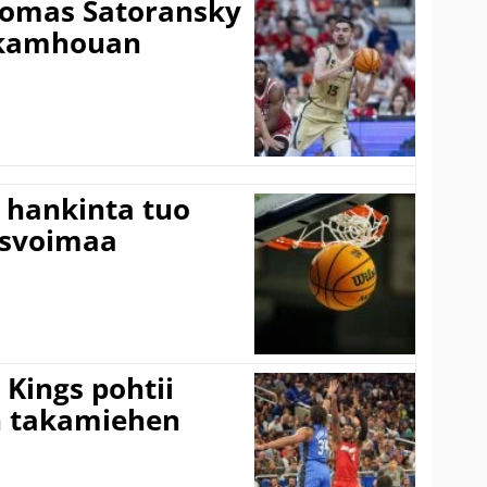
Tomas Satoransky
Nkamhouan
 hankinta tuo
usvoimaa
Kings pohtii
 takamiehen