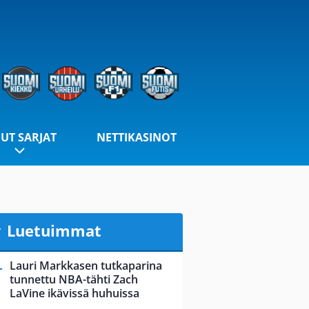
UT SARJAT
NETTIKASINOT
Luetuimmat
Lauri Markkasen tutkaparina
tunnettu NBA-tähti Zach
LaVine ikävissä huhuissa