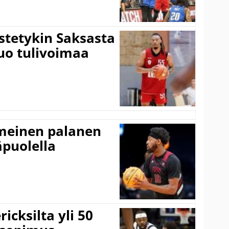
istetykin Saksasta
tuo tulivoimaa
imeinen palanen
äpuolella
icksilta yli 50