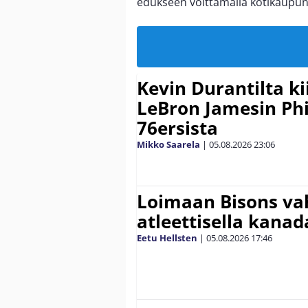
edukseen voittamalla kotikaupu
Kevin Durantilta k
LeBron Jamesin Phi
76ersista
Mikko Saarela
|
05.08.2026
23:06
Loimaan Bisons vah
atleettisella kanada
Eetu Hellsten
|
05.08.2026
17:46