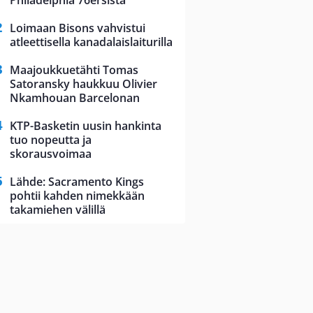
Philadelphia 76ersista
Loimaan Bisons vahvistui
atleettisella kanadalaislaiturilla
Maajoukkuetähti Tomas
Satoransky haukkuu Olivier
Nkamhouan Barcelonan
KTP-Basketin uusin hankinta
tuo nopeutta ja
skorausvoimaa
Lähde: Sacramento Kings
pohtii kahden nimekkään
takamiehen välillä