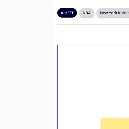
AIHEET
NBA
New York Knick
1€ = 10€ arvosta 
kierrätystä!
Talleta 1€
Saat heti 50 ilmaiskierr
kierros)!
Ei kierrätysvaatimusta!