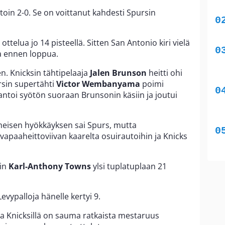
itoin 2-0. Se on voittanut kahdesti Spursin
ottelua jo 14 pisteellä. Sitten San Antonio kiri vielä
ia ennen loppua.
n. Knicksin tähtipelaaja
Jalen Brunson
heitti ohi
rsin supertähti
Victor Wembanyama
poimi
ntoi syötön suoraan Brunsonin käsiin ja joutui
meisen hyökkäyksen sai Spurs, mutta
paaheittoviivan kaarelta osuirautoihin ja Knicks
sin
Karl-Anthony Towns
ylsi tuplatuplaan 21
vypalloja hänelle kertyi 9.
ossa Knicksillä on sauma ratkaista mestaruus