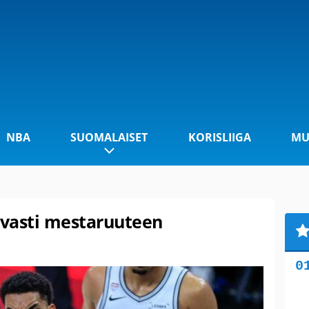
NBA
SUOMALAISET
KORISLIIGA
MU
vasti mestaruuteen