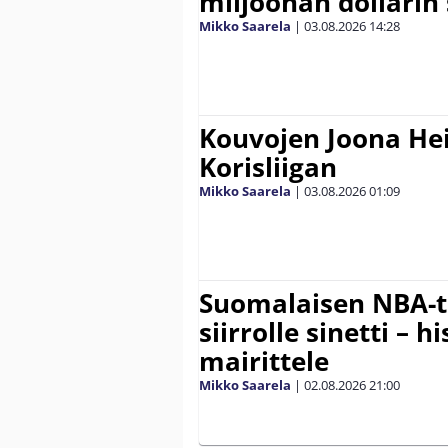
miljoonan dollarin
Mikko Saarela
|
03.08.2026
14:28
Kouvojen Joona He
Korisliigan
Mikko Saarela
|
03.08.2026
01:09
Suomalaisen NBA-t
siirrolle sinetti – hi
mairittele
Mikko Saarela
|
02.08.2026
21:00