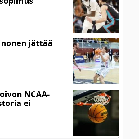
 sopimus
inonen jättää
oivon NCAA-
storia ei