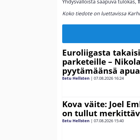
Yhdysvalloista saapuva tulokas,
Koko tiedote on luettavissa Kar
Euroliigasta takais
parketeille – Nikola
pyytämäänsä apua
Eetu Hellsten
|
07.08.2026
16:24
Kova väite: Joel E
on tullut merkittä
Eetu Hellsten
|
07.08.2026
15:40