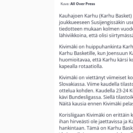
Kuva:
All Over Press
Kauhajoen Karhu (Karhu Basket) t
joukkueeseen Susijengissäkin us
tiedotteen mukaan kolmen vuode
lähiviikkoina, että olisi siirtymä
Kivimäki on huippuhankinta Karhu
Karhu Basketille, kun Joensuun Kat
huomioitavaa, että Karhu kärsi k
kapealla rotaatiolla.
Kivimäki on viettänyt viimeiset ko
Slovakiassa. Viime kaudella tilastoi
ottelua kohden. Kaudella 23-24 K
kävi Bundesligassa. Siellä tilastoik
Näitä kausia ennen Kivimäki pela
Korisliigaan Kivimäki on erittäin 
ihan hirveästi ole jaettavissa ja 
hankintaan. Tämä on Karhu Baske