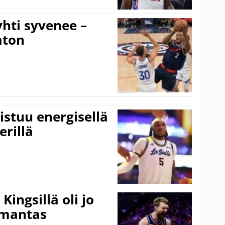
hti syvenee –
aton
istuu energisellä
erillä
ingsillä oli jo
omantas