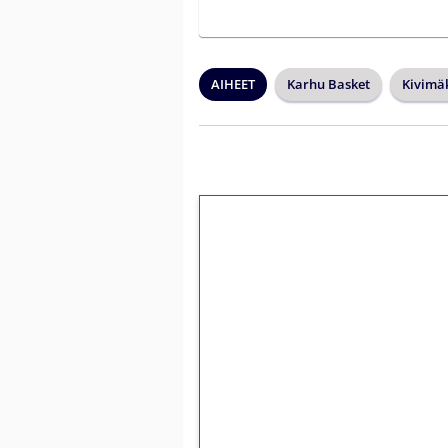
AIHEET
Karhu Basket
Kivimä
1€ = 10€ arvosta 
kierrätystä!
Talleta 1€
Saat heti 50 ilmaiskierr
kierros)!
Ei kierrätysvaatimusta!