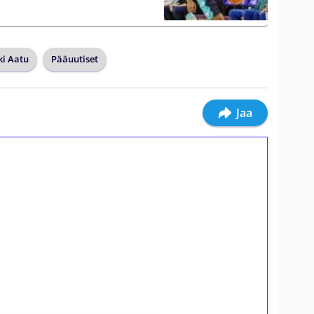
ki Aatu
Pääuutiset
Jaa
ilmaiskierroksia ilman
osta Tuohi 1000 -peliin (arvo 0,20€ per