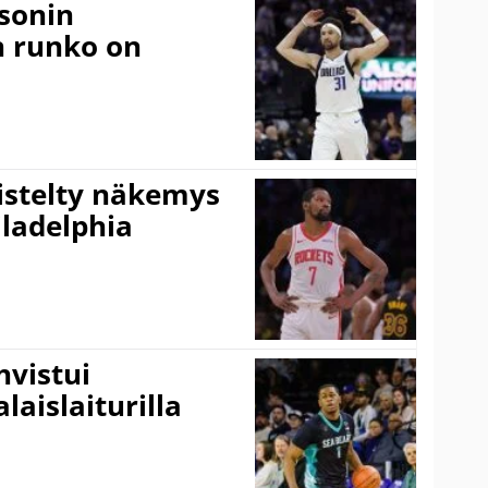
sonin
n runko on
iistelty näkemys
ladelphia
vistui
laislaiturilla