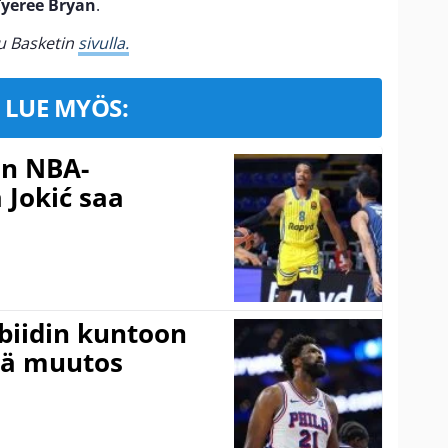
Tyeree Bryan
.
hu Basketin
sivulla.
LUE MYÖS:
in NBA-
 Jokić saa
mbiidin kuntoon
vä muutos