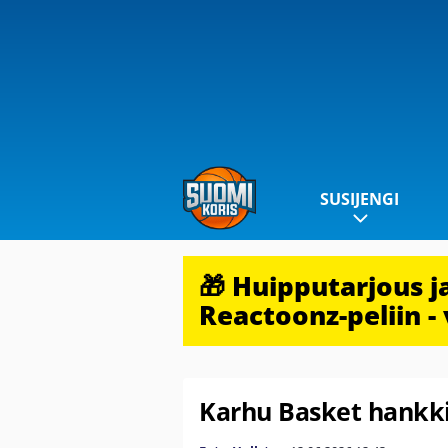
SUSIJENGI
🎁 Huipputarjous 
Reactoonz-peliin - 
Karhu Basket hankk