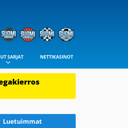
UT SARJAT
NETTIKASINOT
egakierros
Luetuimmat