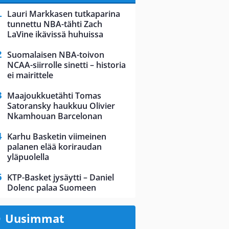
Lauri Markkasen tutkaparina
tunnettu NBA-tähti Zach
LaVine ikävissä huhuissa
Suomalaisen NBA-toivon
NCAA-siirrolle sinetti – historia
ei mairittele
Maajoukkuetähti Tomas
Satoransky haukkuu Olivier
Nkamhouan Barcelonan
Karhu Basketin viimeinen
palanen elää koriraudan
yläpuolella
KTP-Basket jysäytti – Daniel
Dolenc palaa Suomeen
Uusimmat