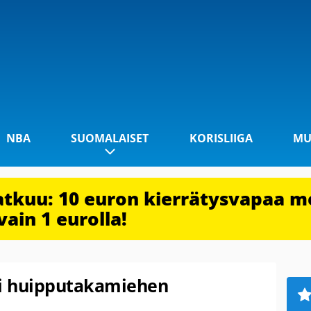
NBA
SUOMALAISET
KORISLIIGA
MU
jatkuu: 10 euron kierrätysvapaa m
vain 1 eurolla!
i huipputakamiehen