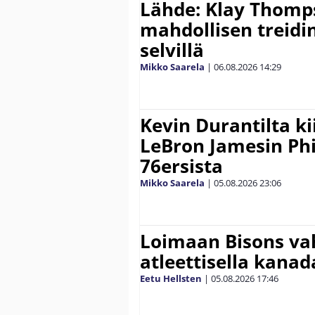
Lähde: Klay Thomp
mahdollisen treidi
selvillä
Mikko Saarela
|
06.08.2026
14:29
Kevin Durantilta k
LeBron Jamesin Phi
76ersista
Mikko Saarela
|
05.08.2026
23:06
Loimaan Bisons vah
atleettisella kanada
Eetu Hellsten
|
05.08.2026
17:46