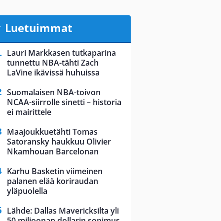
Luetuimmat
Lauri Markkasen tutkaparina
tunnettu NBA-tähti Zach
LaVine ikävissä huhuissa
Suomalaisen NBA-toivon
NCAA-siirrolle sinetti – historia
ei mairittele
Maajoukkuetähti Tomas
Satoransky haukkuu Olivier
Nkamhouan Barcelonan
Karhu Basketin viimeinen
palanen elää koriraudan
yläpuolella
Lähde: Dallas Mavericksilta yli
50 miljoonan dollarin sopimus