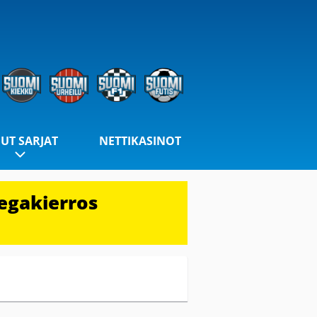
UT SARJAT
NETTIKASINOT
egakierros