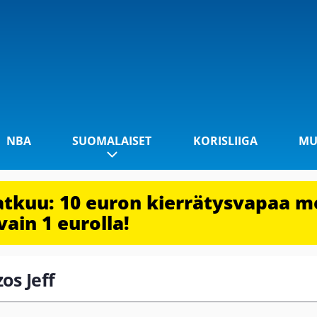
NBA
SUOMALAISET
KORISLIIGA
MU
jatkuu: 10 euron kierrätysvapaa m
vain 1 eurolla!
os Jeff