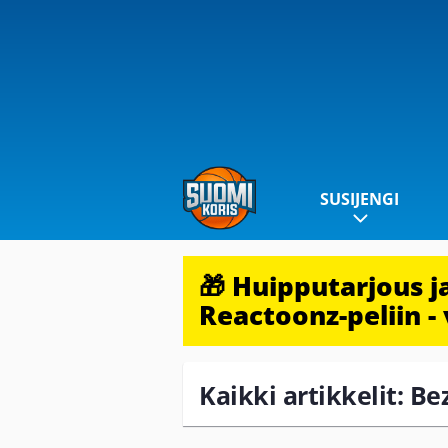
SUSIJENGI
🎁 Huipputarjous 
Reactoonz-peliin - 
Kaikki artikkelit: Bez