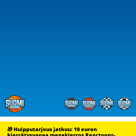
🎁 Huipputarjous jatkuu: 10 euron
kierrätysvapaa megakierros Reactoonz-