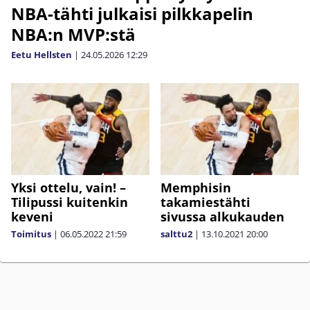
NBA-tähti julkaisi pilkkapelin
NBA:n MVP:stä
Eetu Hellsten
|
24.05.2026
12:29
Yksi ottelu, vain! –
Memphisin
Tilipussi kuitenkin
takamiestähti
keveni
sivussa alkukauden
Toimitus
|
06.05.2022
21:59
salttu2
|
13.10.2021
20:00