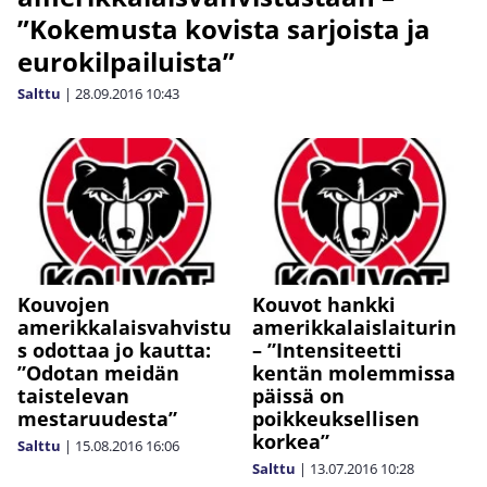
”Kokemusta kovista sarjoista ja
eurokilpailuista”
Salttu
|
28.09.2016
10:43
Kouvojen
Kouvot hankki
amerikkalaisvahvistu
amerikkalaislaiturin
s odottaa jo kautta:
– ”Intensiteetti
”Odotan meidän
kentän molemmissa
taistelevan
päissä on
mestaruudesta”
poikkeuksellisen
korkea”
Salttu
|
15.08.2016
16:06
Salttu
|
13.07.2016
10:28