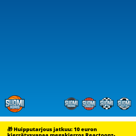
🎁 Huipputarjous jatkuu: 10 euron
kierrätysvapaa megakierros Reactoonz-