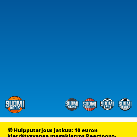
🎁 Huipputarjous jatkuu: 10 euron
kierrätysvapaa megakierros Reactoonz-