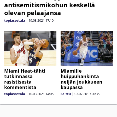
antisemitismikohun keskellä
olevan pelaajansa
topiassetala
|
19.03.2021
17:10
Miami Heat-tähti
Miamille
tutkinnassa
huippuhankinta
rasistisesta
neljän joukkueen
kommentista
kaupassa
topiassetala
|
10.03.2021
14:05
Salttu
|
03.07.2019
20:35