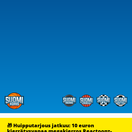
🎁 Huipputarjous jatkuu: 10 euron
kierrätysvapaa megakierros Reactoonz-