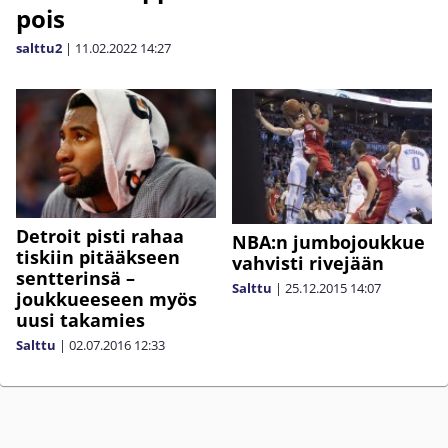
pois
salttu2
|
11.02.2022
14:27
Detroit pisti rahaa
NBA:n jumbojoukkue
tiskiin pitääkseen
vahvisti rivejään
sentterinsä –
Salttu
|
25.12.2015
14:07
joukkueeseen myös
uusi takamies
Salttu
|
02.07.2016
12:33