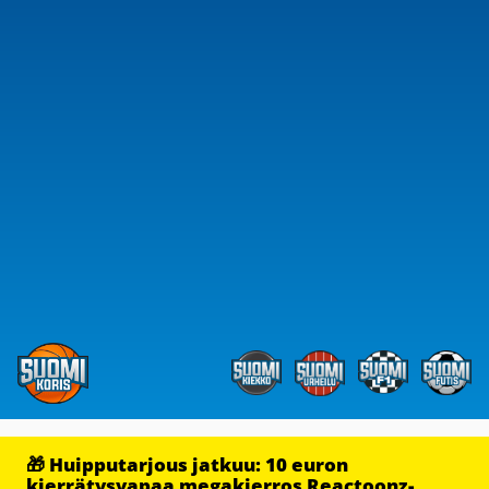
🎁 Huipputarjous jatkuu: 10 euron
kierrätysvapaa megakierros Reactoonz-