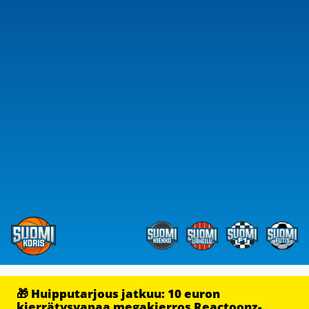
🎁 Huipputarjous jatkuu: 10 euron
kierrätysvapaa megakierros Reactoonz-