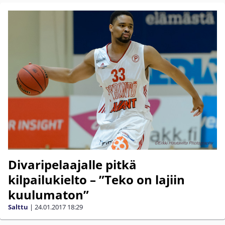
Divaripelaajalle pitkä
kilpailukielto – ”Teko on lajiin
kuulumaton”
Salttu
|
24.01.2017
18:29