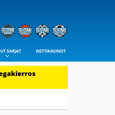
UT SARJAT
NETTIKASINOT
egakierros