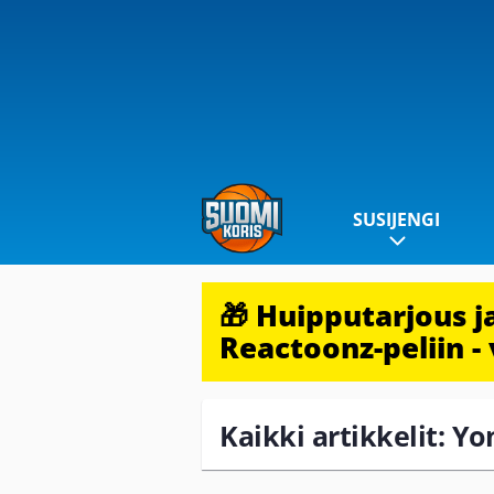
SUSIJENGI
🎁 Huipputarjous 
Reactoonz-peliin - 
Kaikki artikkelit: Y