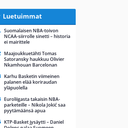
Luetuimmat
Suomalaisen NBA-toivon
NCAA-siirrolle sinetti – historia
ei mairittele
Maajoukkuetähti Tomas
Satoransky haukkuu Olivier
Nkamhouan Barcelonan
Karhu Basketin viimeinen
palanen elää koriraudan
yläpuolella
Euroliigasta takaisin NBA-
parketeille – Nikola Jokić saa
pyytämäänsä apua
KTP-Basket jysäytti – Daniel
Dolenc palaa Suomeen