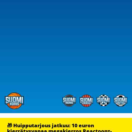
🎁 Huipputarjous jatkuu: 10 euron
kierrätysvapaa megakierros Reactoonz-