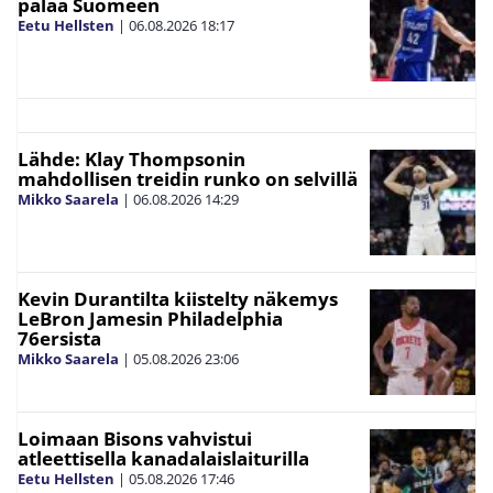
palaa Suomeen
Eetu Hellsten
|
06.08.2026
18:17
Lähde: Klay Thompsonin
mahdollisen treidin runko on selvillä
Mikko Saarela
|
06.08.2026
14:29
Kevin Durantilta kiistelty näkemys
LeBron Jamesin Philadelphia
76ersista
Mikko Saarela
|
05.08.2026
23:06
Loimaan Bisons vahvistui
atleettisella kanadalaislaiturilla
Eetu Hellsten
|
05.08.2026
17:46