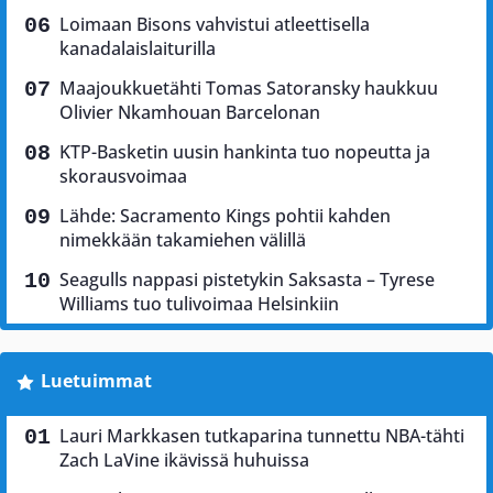
Loimaan Bisons vahvistui atleettisella
kanadalaislaiturilla
Maajoukkuetähti Tomas Satoransky haukkuu
Olivier Nkamhouan Barcelonan
KTP-Basketin uusin hankinta tuo nopeutta ja
skorausvoimaa
Lähde: Sacramento Kings pohtii kahden
nimekkään takamiehen välillä
Seagulls nappasi pistetykin Saksasta – Tyrese
Williams tuo tulivoimaa Helsinkiin
Luetuimmat
Lauri Markkasen tutkaparina tunnettu NBA-tähti
Zach LaVine ikävissä huhuissa