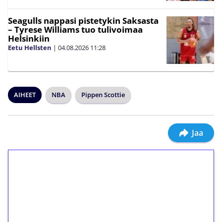
Seagulls nappasi pistetykin Saksasta
– Tyrese Williams tuo tulivoimaa
Helsinkiin
Eetu Hellsten
|
04.08.2026
11:28
AIHEET
NBA
Pippen Scottie
Jaa
1€ = 10€ arvosta
ilmaiskierroksia ilman
kierrätystä!