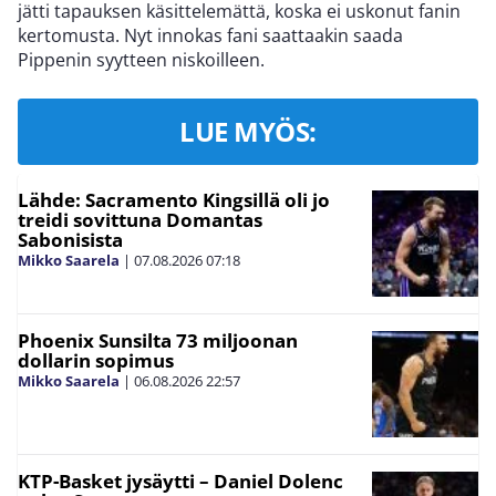
jätti tapauksen käsittelemättä, koska ei uskonut fanin
kertomusta. Nyt innokas fani saattaakin saada
Pippenin syytteen niskoilleen.
LUE MYÖS:
Lähde: Sacramento Kingsillä oli jo
treidi sovittuna Domantas
Sabonisista
Mikko Saarela
|
07.08.2026
07:18
Phoenix Sunsilta 73 miljoonan
dollarin sopimus
Mikko Saarela
|
06.08.2026
22:57
KTP-Basket jysäytti – Daniel Dolenc