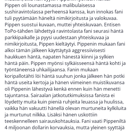
Pippen oli lounastamassa malibulaisessa
sushiravintolassa perheensä kanssa, kun innokas fani
tuli pyytämään häneltä nimikirjoitusta ja valokuvaa.
Pippen suostui kuvaan, muttei yhteiskuvaan. Entisen
ToPo-tähden lähdettyä ravintolasta fani seurasi häntä
parkkipaikalle ja pyysi uudestaan yhteiskuvaa ja
nimikirjoitusta, Pippen kieltäytyi. Pippenin mukaan fani
alkoi tämän jälkeen käyttäytyä aggressiivisesti
haukkuen häntä, napaten hänestä kiinni ja sylkien
häntä päin. Pippen myönsi sylkäisseensä häntä kohti ja
työntäneensä uhkailijaansa. Fanin mukaan
koripallotähti löi häntä suuhun jonka jälkeen hän potki
häntä useita kertoja ja hänen viimeinen muistikuvansa
oli Pippenin lähestyvä kenkä ennen kuin hän menetti
tajuntansa. Sairaalan jatkotutkimuksissa fanista ei
löydetty muita kuin pieniä ruhjeita leuassa ja huulissa,
vaikka hän vakuutti hänellä olevan murtuneita kylkiluita
ja murtunut nilkka. Lisäksi hänen uskottiin
teeskennelleen sairauskohtauksia. Fani vaati Pippeniltä
4 miljoonan dollarin korvauksia, mutta yleinen syyttäjä