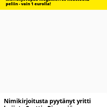
peliin - vain 1 eurolla!
Nimikirjoitusta pyytänyt yritti