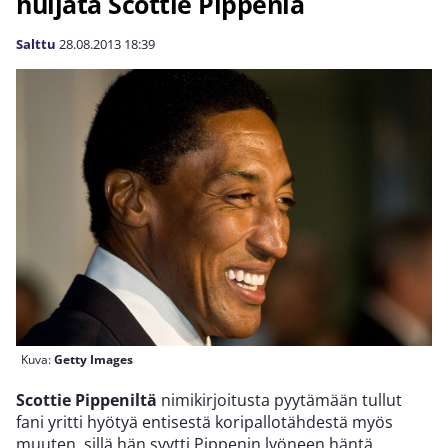
huijata Scottie Pippeniä
Salttu
28.08.2013
18:39
Kuva:
Getty Images
Scottie Pippeniltä
nimikirjoitusta pyytämään tullut
fani yritti hyötyä entisestä koripallotähdestä myös
muuten, sillä hän syytti Pippenin lyöneen häntä.