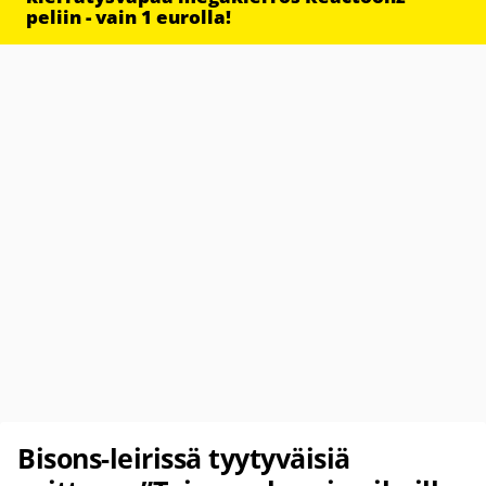
peliin - vain 1 eurolla!
Bisons-leirissä tyytyväisiä