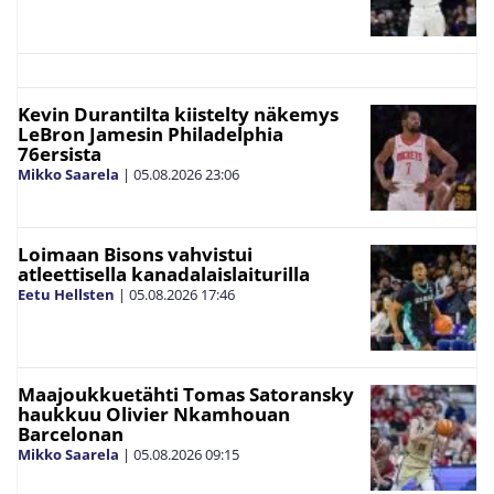
Kevin Durantilta kiistelty näkemys
LeBron Jamesin Philadelphia
76ersista
Mikko Saarela
|
05.08.2026
23:06
Loimaan Bisons vahvistui
atleettisella kanadalaislaiturilla
Eetu Hellsten
|
05.08.2026
17:46
Maajoukkuetähti Tomas Satoransky
haukkuu Olivier Nkamhouan
Barcelonan
Mikko Saarela
|
05.08.2026
09:15