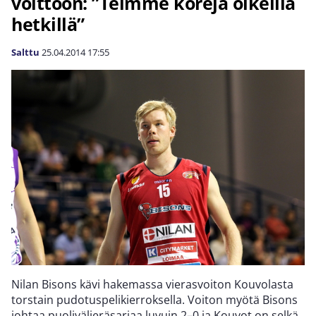
voittoon: ”Teimme koreja oikeilla
hetkillä”
Salttu
25.04.2014
17:55
Nilan Bisons kävi hakemassa vierasvoiton Kouvolasta
torstain pudotuspelikierroksella. Voiton myötä Bisons
johtaa puolivälieräsarjaa luvuin 2–0 ja Kouvot on selkä