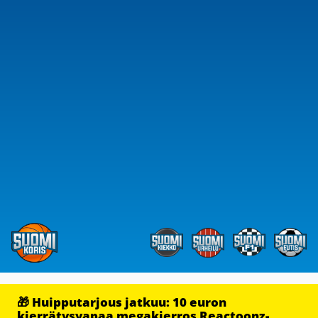
🎁 Huipputarjous jatkuu: 10 euron
kierrätysvapaa megakierros Reactoonz-