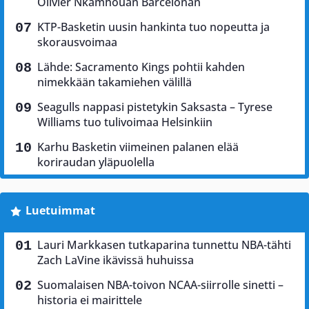
Olivier Nkamhouan Barcelonan
KTP-Basketin uusin hankinta tuo nopeutta ja
skorausvoimaa
Lähde: Sacramento Kings pohtii kahden
nimekkään takamiehen välillä
Seagulls nappasi pistetykin Saksasta – Tyrese
Williams tuo tulivoimaa Helsinkiin
Karhu Basketin viimeinen palanen elää
koriraudan yläpuolella
Luetuimmat
Lauri Markkasen tutkaparina tunnettu NBA-tähti
Zach LaVine ikävissä huhuissa
Suomalaisen NBA-toivon NCAA-siirrolle sinetti –
historia ei mairittele