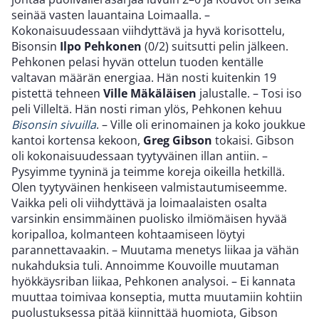
seinää vasten lauantaina Loimaalla. –
Kokonaisuudessaan viihdyttävä ja hyvä korisottelu,
Bisonsin
Ilpo Pehkonen
(0/2) suitsutti pelin jälkeen.
Pehkonen pelasi hyvän ottelun tuoden kentälle
valtavan määrän energiaa. Hän nosti kuitenkin 19
pistettä tehneen
Ville Mäkäläisen
jalustalle. – Tosi iso
peli Villeltä. Hän nosti riman ylös, Pehkonen kehuu
Bisonsin sivuilla
. – Ville oli erinomainen ja koko joukkue
kantoi kortensa kekoon,
Greg Gibson
tokaisi. Gibson
oli kokonaisuudessaan tyytyväinen illan antiin. –
Pysyimme tyyninä ja teimme koreja oikeilla hetkillä.
Olen tyytyväinen henkiseen valmistautumiseemme.
Vaikka peli oli viihdyttävä ja loimaalaisten osalta
varsinkin ensimmäinen puolisko ilmiömäisen hyvää
koripalloa, kolmanteen kohtaamiseen löytyi
parannettavaakin. – Muutama menetys liikaa ja vähän
nukahduksia tuli. Annoimme Kouvoille muutaman
hyökkäysriban liikaa, Pehkonen analysoi. – Ei kannata
muuttaa toimivaa konseptia, mutta muutamiin kohtiin
puolustuksessa pitää kiinnittää huomiota, Gibson