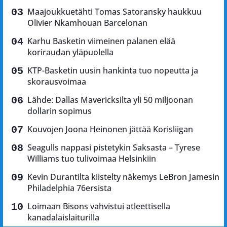
Maajoukkuetähti Tomas Satoransky haukkuu
Olivier Nkamhouan Barcelonan
Karhu Basketin viimeinen palanen elää
koriraudan yläpuolella
KTP-Basketin uusin hankinta tuo nopeutta ja
skorausvoimaa
Lähde: Dallas Mavericksilta yli 50 miljoonan
dollarin sopimus
Kouvojen Joona Heinonen jättää Korisliigan
Seagulls nappasi pistetykin Saksasta – Tyrese
Williams tuo tulivoimaa Helsinkiin
Kevin Durantilta kiistelty näkemys LeBron Jamesin
Philadelphia 76ersista
Loimaan Bisons vahvistui atleettisella
kanadalaislaiturilla