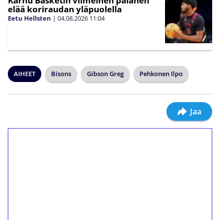
Karhu Basketin viimeinen palanen
elää koriraudan yläpuolella
Eetu Hellsten
|
04.08.2026
11:04
AIHEET
Bisons
Gibson Greg
Pehkonen Ilpo
Jaa
1€ = 10€ arvosta
ilmaiskierroksia ilman
kierrätystä!
Talleta 1€
Saat heti 50 ilmaiskierrosta Tuohi 1000 -