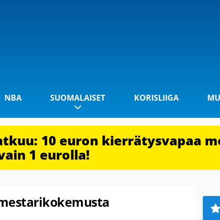
NBA
SUOMALAISET
KORISLIIGA
MU
jatkuu: 10 euron kierrätysvapaa m
vain 1 eurolla!
 mestarikokemusta