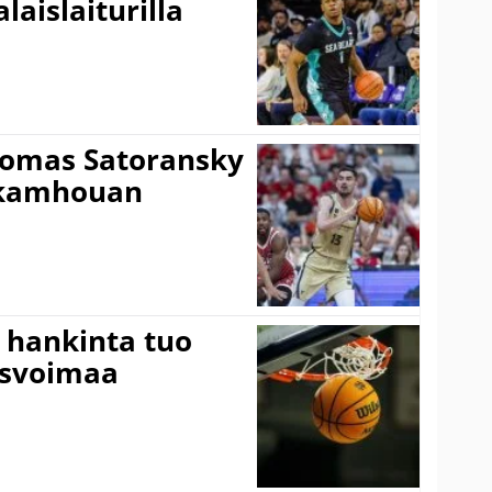
laislaiturilla
Tomas Satoransky
Nkamhouan
 hankinta tuo
usvoimaa