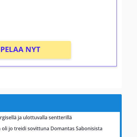
osta Tuohi 1000 -peliin (arvo 0,20€ per
PELAA NYT
isellä ja ulottuvalla sentterillä
 oli jo treidi sovittuna Domantas Sabonisista