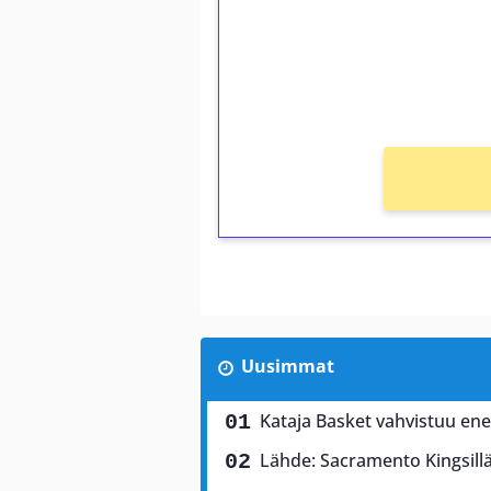
Saat heti 50 ilmaiskierr
kierros)!
Ei kierrätysvaatimusta!
Uusimmat
Kataja Basket vahvistuu energ
Lähde: Sacramento Kingsillä