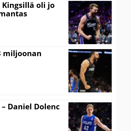
ingsillä oli jo
omantas
3 miljoonan
 – Daniel Dolenc