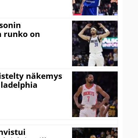
sonin
n runko on
iistelty näkemys
ladelphia
vistui