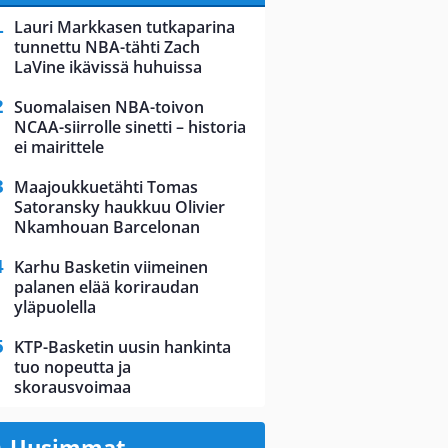
Lauri Markkasen tutkaparina
tunnettu NBA-tähti Zach
LaVine ikävissä huhuissa
Suomalaisen NBA-toivon
NCAA-siirrolle sinetti – historia
ei mairittele
Maajoukkuetähti Tomas
Satoransky haukkuu Olivier
Nkamhouan Barcelonan
Karhu Basketin viimeinen
palanen elää koriraudan
yläpuolella
KTP-Basketin uusin hankinta
tuo nopeutta ja
skorausvoimaa
Uusimmat