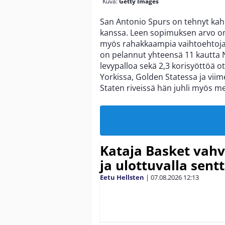
Kuva:
Getty Images
San Antonio Spurs on tehnyt k
kanssa. Leen sopimuksen arvo on 2
myös rahakkaampia vaihtoehtoja,
on pelannut yhteensä 11 kautta NB
levypalloa sekä 2,3 korisyöttöä 
Yorkissa, Golden Statessa ja viim
Staten riveissä hän juhli myös m
Kataja Basket vahv
ja ulottuvalla sentt
Eetu Hellsten
|
07.08.2026
12:13