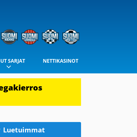
UT SARJAT
NETTIKASINOT
egakierros
Luetuimmat