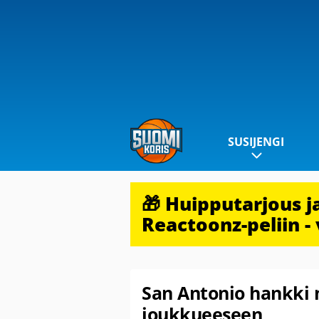
SUSIJENGI
🎁 Huipputarjous 
Reactoonz-peliin - 
San Antonio hankki
joukkueeseen