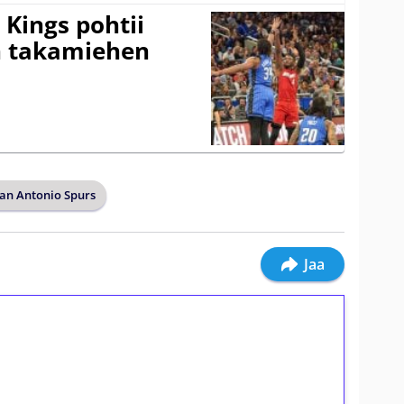
Kings pohtii
 takamiehen
an Antonio Spurs
Jaa
ilmaiskierroksia ilman