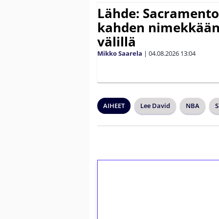
Lähde: Sacramento 
kahden nimekkään
välillä
Mikko Saarela
|
04.08.2026
13:04
AIHEET
Lee David
NBA
S
1€ = 10€ arvosta 
kierrätystä!
Talleta 1€