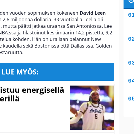
ahden vuoden sopimuksen kokeneen
David Leen
,6 miljoonaa dollaria. 33-vuotiaalla Leellä oli
 mutta päätti jatkaa uraansa San Antoniossa. Lee
A:ssa ja tilastoinut keskimäärin 14,2 pistettä, 9,2
ottelua kohden. Hän on urallaan pelannut New
e kaudella sekä Bostonissa että Dallasissa. Golden
estaruutta.
LUE MYÖS:
istuu energisellä
erillä