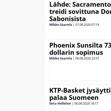
Lähde: Sacramento K
treidi sovittuna D
Sabonisista
Mikko Saarela
|
07.08.2026
07:18
Phoenix Sunsilta 7
dollarin sopimus
Mikko Saarela
|
06.08.2026
22:57
KTP-Basket jysäytti
palaa Suomeen
Eetu Hellsten
|
06.08.2026
18:17