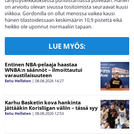
tähystysleikkauksessa puhdistamassa polveaan. Hänen
on arvioitu olevan sivussa tositoimista seuraavat kuusi
viikkoa. Gordonilla on ollut menossa vaikea kausi
hänen tilastoidessaan keskimäärin 10,9 pistettä eikä
heikko ole uponnut normaaliin tapaan.
LUE MYÖS:
Entinen NBA-pelaaja haastaa
WNBA:n säännöt – ilmoittautui
varaustilaisuuteen
Eetu Hellsten
|
08.08.2026
14:27
Karhu Basketin kova hankinta
jättääkin Korisliigan väliin – tässä syy
Eetu Hellsten
|
08.08.2026
12:53