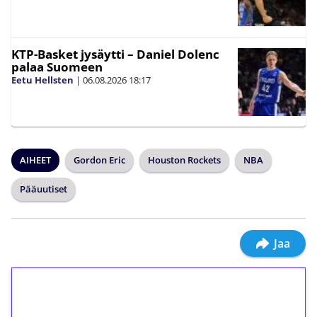
KTP-Basket jysäytti – Daniel Dolenc
palaa Suomeen
Eetu Hellsten
|
06.08.2026
18:17
AIHEET
Gordon Eric
Houston Rockets
NBA
Pääuutiset
Jaa
1€ = 10€ arvosta
ilmaiskierroksia ilman