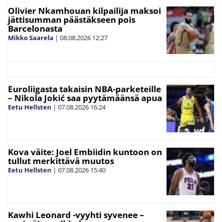
Olivier Nkamhouan kilpailija maksoi
jättisumman päästäkseen pois
Barcelonasta
Mikko Saarela
|
08.08.2026
12:27
Euroliigasta takaisin NBA-parketeille
– Nikola Jokić saa pyytämäänsä apua
Eetu Hellsten
|
07.08.2026
16:24
Kova väite: Joel Embiidin kuntoon on
tullut merkittävä muutos
Eetu Hellsten
|
07.08.2026
15:40
Kawhi Leonard -vyyhti syvenee –