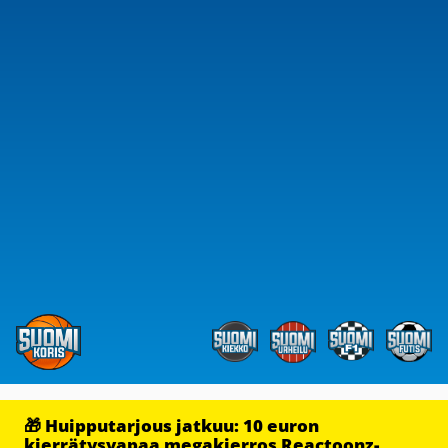
🎁 Huipputarjous jatkuu: 10 euron
kierrätysvapaa megakierros Reactoonz-