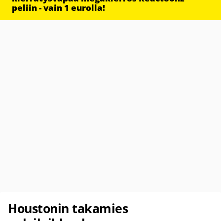
peliin - vain 1 eurolla!
Houstonin takamies