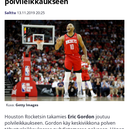
polvileikkaukseen
Salttu
13.11.2019
20:25
Kuva:
Getty Images
Houston Rocketsin takamies
Eric Gordon
joutuu
polvileikkaukseen. Gordon käy keskiviikkona polven