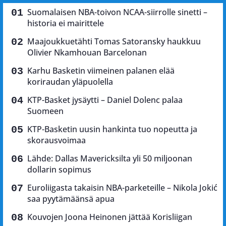
Suomalaisen NBA-toivon NCAA-siirrolle sinetti –
historia ei mairittele
Maajoukkuetähti Tomas Satoransky haukkuu
Olivier Nkamhouan Barcelonan
Karhu Basketin viimeinen palanen elää
koriraudan yläpuolella
KTP-Basket jysäytti – Daniel Dolenc palaa
Suomeen
KTP-Basketin uusin hankinta tuo nopeutta ja
skorausvoimaa
Lähde: Dallas Mavericksilta yli 50 miljoonan
dollarin sopimus
Euroliigasta takaisin NBA-parketeille – Nikola Jokić
saa pyytämäänsä apua
Kouvojen Joona Heinonen jättää Korisliigan