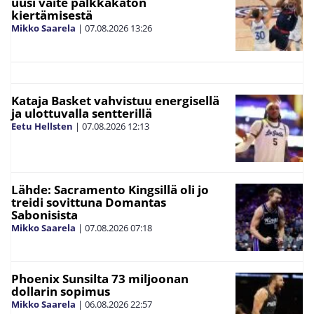
uusi väite palkkakaton
kiertämisestä
Mikko Saarela
|
07.08.2026
13:26
Kataja Basket vahvistuu energisellä
ja ulottuvalla sentterillä
Eetu Hellsten
|
07.08.2026
12:13
Lähde: Sacramento Kingsillä oli jo
treidi sovittuna Domantas
Sabonisista
Mikko Saarela
|
07.08.2026
07:18
Phoenix Sunsilta 73 miljoonan
dollarin sopimus
Mikko Saarela
|
06.08.2026
22:57