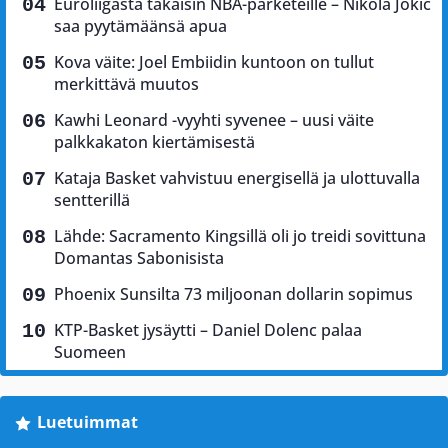
Euroliigasta takaisin NBA-parketeille – Nikola Jokić
saa pyytämäänsä apua
Kova väite: Joel Embiidin kuntoon on tullut
merkittävä muutos
Kawhi Leonard -vyyhti syvenee – uusi väite
palkkakaton kiertämisestä
Kataja Basket vahvistuu energisellä ja ulottuvalla
sentterillä
Lähde: Sacramento Kingsillä oli jo treidi sovittuna
Domantas Sabonisista
Phoenix Sunsilta 73 miljoonan dollarin sopimus
KTP-Basket jysäytti – Daniel Dolenc palaa
Suomeen
Luetuimmat