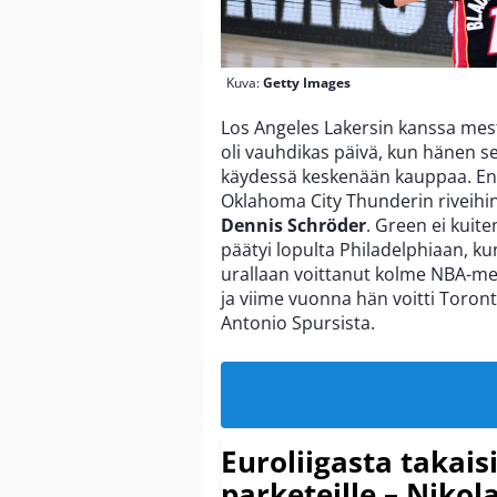
Kuva:
Getty Images
Los Angeles Lakersin kanssa mest
oli vauhdikas päivä, kun hänen s
käydessä keskenään kauppaa. Ens
Oklahoma City Thunderin riveihi
Dennis Schröder
. Green ei kuite
päätyi lopulta Philadelphiaan, k
urallaan voittanut kolme NBA-mes
ja viime vuonna hän voitti Toro
Antonio Spursista.
Euroliigasta takais
parketeille – Nikola