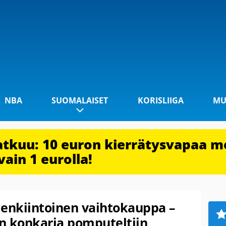
NBA
SUOMALAISET
KORISLIIGA
MU
jatkuu: 10 euron kierrätysvapaa m
vain 1 eurolla!
lenkiintoinen vaihtokauppa –
 konkaria pomputeltiin