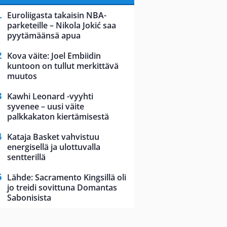
Euroliigasta takaisin NBA-
parketeille – Nikola Jokić saa
pyytämäänsä apua
Kova väite: Joel Embiidin
kuntoon on tullut merkittävä
muutos
Kawhi Leonard -vyyhti
syvenee – uusi väite
palkkakaton kiertämisestä
Kataja Basket vahvistuu
energisellä ja ulottuvalla
sentterillä
Lähde: Sacramento Kingsillä oli
jo treidi sovittuna Domantas
Sabonisista