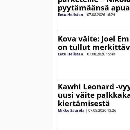
pyytämäänsä apua
Eetu Hellsten
|
07.08.2026
16:24
Kova väite: Joel E
on tullut merkittä
Eetu Hellsten
|
07.08.2026
15:40
Kawhi Leonard -vyy
uusi väite palkkak
kiertämisestä
Mikko Saarela
|
07.08.2026
13:26