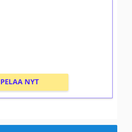
ilmaiskierroksia ilman
osta Tuohi 1000 -peliin (arvo 0,20€ per
PELAA NYT