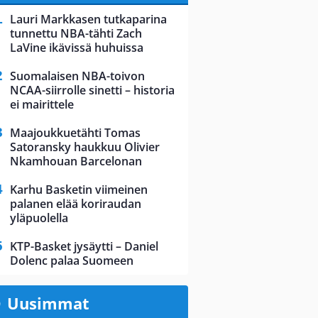
Lauri Markkasen tutkaparina
tunnettu NBA-tähti Zach
LaVine ikävissä huhuissa
Suomalaisen NBA-toivon
NCAA-siirrolle sinetti – historia
ei mairittele
Maajoukkuetähti Tomas
Satoransky haukkuu Olivier
Nkamhouan Barcelonan
Karhu Basketin viimeinen
palanen elää koriraudan
yläpuolella
KTP-Basket jysäytti – Daniel
Dolenc palaa Suomeen
Uusimmat