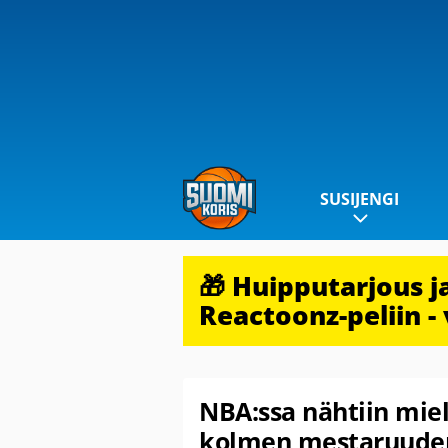
SUSIJENGI
🎁 Huipputarjous 
Reactoonz-peliin - 
NBA:ssa nähtiin mie
kolmen mestaruuden