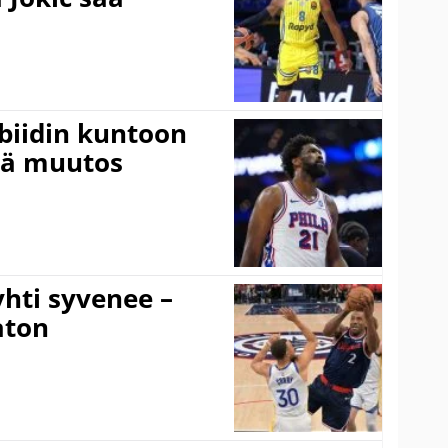
mbiidin kuntoon
vä muutos
hti syvenee –
aton