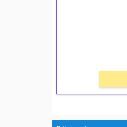
1€ = 10€ arvosta 
kierrätystä!
Talleta 1€
Saat heti 50 ilmaiskierr
kierros)!
Ei kierrätysvaatimusta!