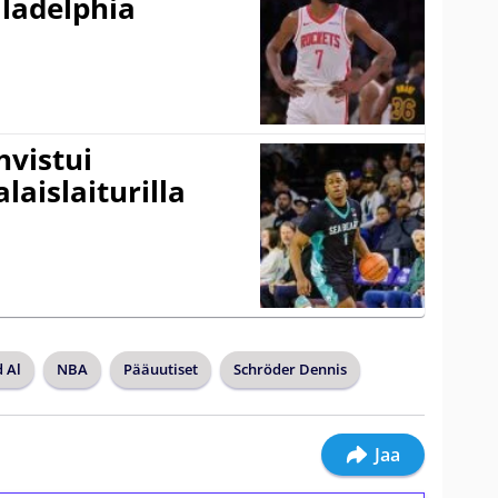
ladelphia
vistui
laislaiturilla
 Al
NBA
Pääuutiset
Schröder Dennis
Jaa