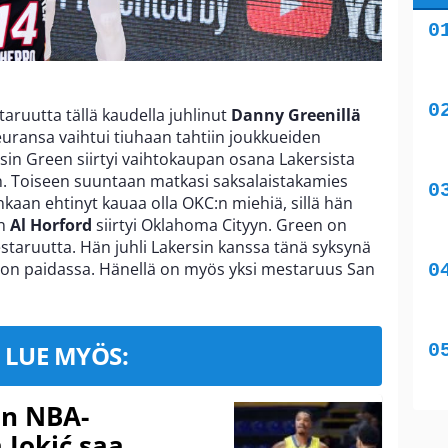
aruutta tällä kaudella juhlinut
Danny Greenillä
euransa vaihtui tiuhaan tahtiin joukkueiden
in Green siirtyi vaihtokaupan osana Lakersista
n. Toiseen suuntaan matkasi saksalaistakamies
nkaan ehtinyt kauaa olla OKC:n miehiä, sillä hän
un
Al Horford
siirtyi Oklahoma Cityyn. Green on
taruutta. Hän juhli Lakersin kanssa tänä syksynä
nton paidassa. Hänellä on myös yksi mestaruus San
LUE MYÖS:
in NBA-
 Jokić saa