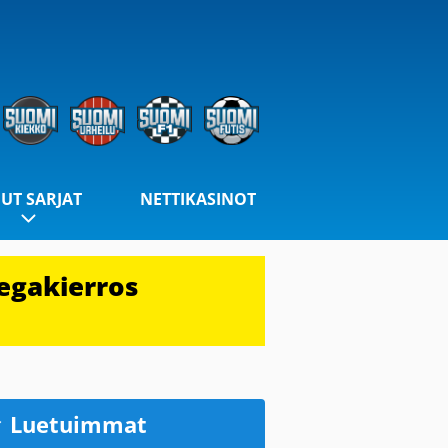
UT SARJAT
NETTIKASINOT
egakierros
Luetuimmat