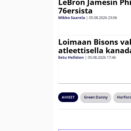
LeBron Jamesin Phi
76ersista
Mikko Saarela
|
05.08.2026
23:06
Loimaan Bisons vah
atleettisella kanada
Eetu Hellsten
|
05.08.2026
17:46
AIHEET
Green Danny
Horford