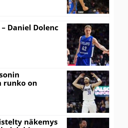
 – Daniel Dolenc
sonin
n runko on
iistelty näkemys