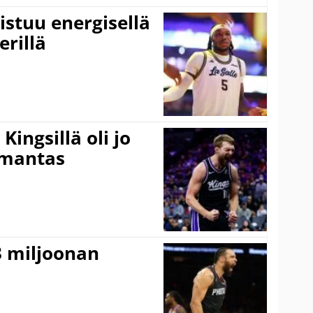
istuu energisellä
erillä
ingsillä oli jo
omantas
3 miljoonan