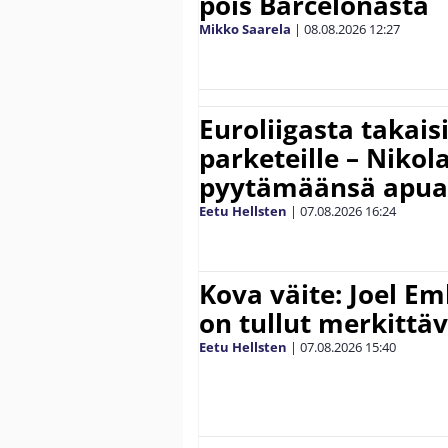
pois Barcelonasta
Mikko Saarela
|
08.08.2026
12:27
Euroliigasta takais
parketeille – Nikola
pyytämäänsä apua
Eetu Hellsten
|
07.08.2026
16:24
Kova väite: Joel E
on tullut merkittä
Eetu Hellsten
|
07.08.2026
15:40