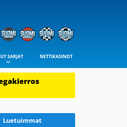
UT SARJAT
NETTIKASINOT
egakierros
Luetuimmat