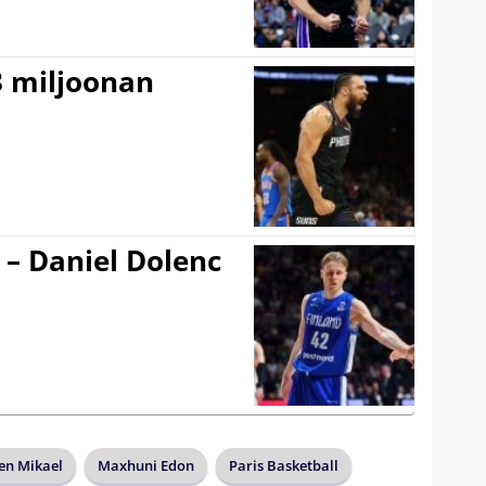
3 miljoonan
 – Daniel Dolenc
en Mikael
Maxhuni Edon
Paris Basketball