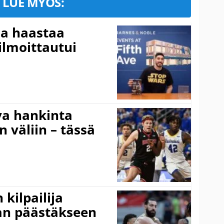
LUE MYÖS:
ja haastaa
ilmoittautui
va hankinta
n väliin – tässä
kilpailija
an päästäkseen