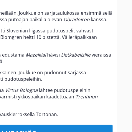
neillään. Joukkue on sarjataulukossa ensimmäisellä
eissä putoajan paikalla olevan
Obradoiron
kanssa.
itti Slovenian liigassa pudotuspelit vahvasti
Blomgren heitti 10 pistettä. Välieräpaikkaan
n
edustama
Mazeikiai
hävisi
Lietkabelisille
vieraissa
ä.
räkkäinen. Joukkue on pudonnut sarjassa
ti pudotuspeleihin.
ma
Virtus Bologna
lähtee pudotuspeleihin
 varmisti ykköspaikan kaadettuaan
Trentinon
auskierroksella Tortonan.