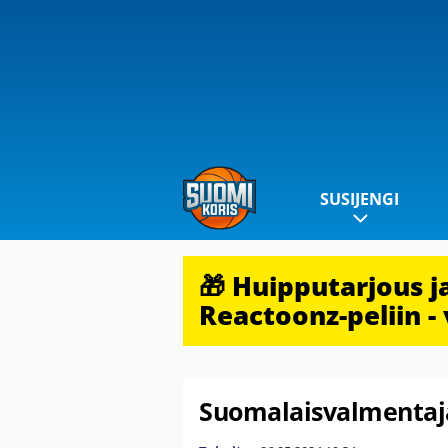
SUSIJENGI
🎁 Huipputarjous 
Reactoonz-peliin - 
Suomalaisvalmentaj