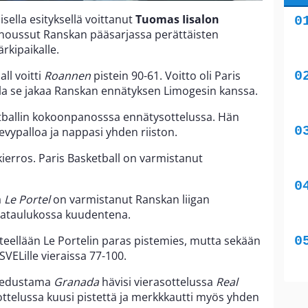
sella esityksellä voittanut
Tuomas Iisalon
noussut Ranskan pääsarjassa perättäisten
rkipaikalle.
ll voitti
Roannen
pistein 90-61. Voitto oli Paris
olla se jakaa Ranskan ennätyksen Limogesin kanssa.
etballin kokoonpanosssa ennätysottelussa. Hän
 levypalloa ja nappasi yhden riiston.
ierros. Paris Basketball on varmistanut
a
Le Portel
on varmistanut Ranskan liigan
jataulukossa kuudentena.
teellään Le Portelin paras pistemies, mutta sekään
SVELille vieraissa 77-100.
edustama
Granada
hävisi vierasottelussa
Real
ottelussa kuusi pistettä ja merkkkautti myös yhden