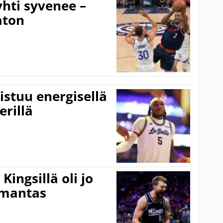
hti syvenee –
aton
istuu energisellä
erillä
ingsillä oli jo
omantas