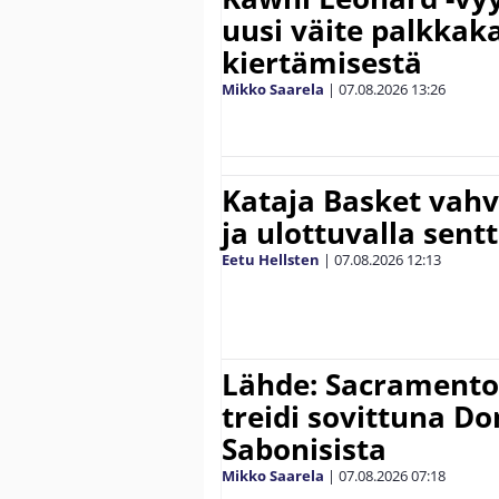
uusi väite palkkak
kiertämisestä
Mikko Saarela
|
07.08.2026
13:26
Kataja Basket vahv
ja ulottuvalla sentt
Eetu Hellsten
|
07.08.2026
12:13
Lähde: Sacramento K
treidi sovittuna D
Sabonisista
Mikko Saarela
|
07.08.2026
07:18