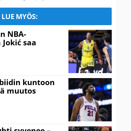
LUE MYÖS:
in NBA-
 Jokić saa
mbiidin kuntoon
vä muutos
hti syvenee –