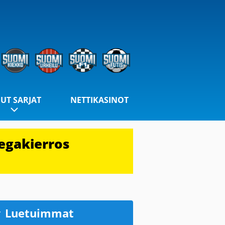
UT SARJAT
NETTIKASINOT
egakierros
Luetuimmat