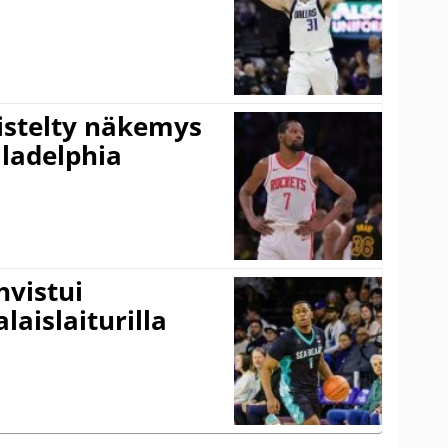
iistelty näkemys
ladelphia
vistui
laislaiturilla