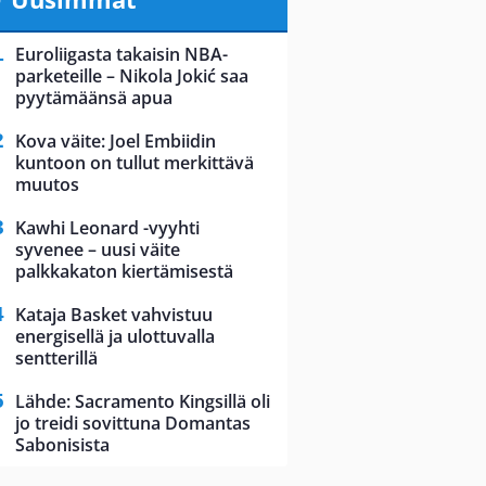
Euroliigasta takaisin NBA-
parketeille – Nikola Jokić saa
pyytämäänsä apua
Kova väite: Joel Embiidin
kuntoon on tullut merkittävä
muutos
Kawhi Leonard -vyyhti
syvenee – uusi väite
palkkakaton kiertämisestä
Kataja Basket vahvistuu
energisellä ja ulottuvalla
sentterillä
Lähde: Sacramento Kingsillä oli
jo treidi sovittuna Domantas
Sabonisista