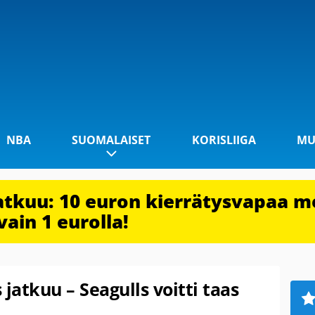
NBA
SUOMALAISET
KORISLIIGA
MU
jatkuu: 10 euron kierrätysvapaa m
vain 1 eurolla!
jatkuu – Seagulls voitti taas