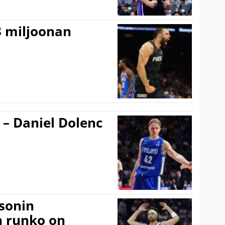
3 miljoonan
 – Daniel Dolenc
sonin
n runko on