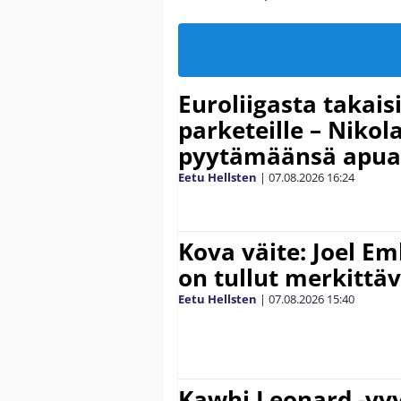
Euroliigasta takais
parketeille – Nikola
pyytämäänsä apua
Eetu Hellsten
|
07.08.2026
16:24
Kova väite: Joel E
on tullut merkittä
Eetu Hellsten
|
07.08.2026
15:40
Kawhi Leonard -vyy