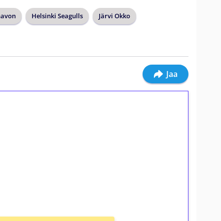
havon
Helsinki Seagulls
Järvi Okko
Jaa
ilmaiskierroksia ilman
osta Tuohi 1000 -peliin (arvo 0,20€ per