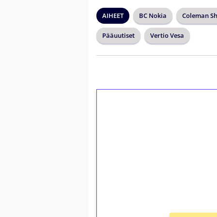
AIHEET
BC Nokia
Coleman S
Pääuutiset
Vertio Vesa
1€ = 10€ arvosta 
kierrätystä!
Talleta 1€
Saat heti 50 ilmaiskierr
kierros)!
Ei kierrätysvaatimusta!