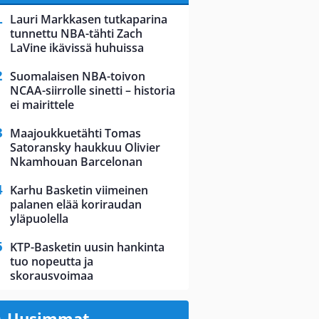
Lauri Markkasen tutkaparina
tunnettu NBA-tähti Zach
LaVine ikävissä huhuissa
Suomalaisen NBA-toivon
NCAA-siirrolle sinetti – historia
ei mairittele
Maajoukkuetähti Tomas
Satoransky haukkuu Olivier
Nkamhouan Barcelonan
Karhu Basketin viimeinen
palanen elää koriraudan
yläpuolella
KTP-Basketin uusin hankinta
tuo nopeutta ja
skorausvoimaa
Uusimmat