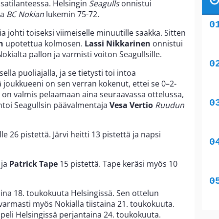
tasatilanteessa. Helsingin
Seagulls
onnistui
sa
BC Nokian
lukemin 75-72.
johti toiseksi viimeiselle minuutille saakka. Sitten
n
upotettua kolmosen.
Lassi Nikkarinen
onnistui
kialta pallon ja varmisti voiton Seagullsille.
la puoliajalla, ja se tietysti toi intoa
 joukkueeni on sen verran kokenut, ettei se 0–2-
n on valmis pelaamaan aina seuraavassa ottelussa,
ntoi Seagullsin päävalmentaja
Vesa Vertio
Ruudun
lle 26 pistettä. Järvi heitti 13 pistettä ja napsi
 ja
Patrick Tape
15 pistettä. Tape keräsi myös 10
aina 18. toukokuuta Helsingissä. Sen ottelun
varmasti myös Nokialla tiistaina 21. toukokuuta.
apeli Helsingissä perjantaina 24. toukokuuta.