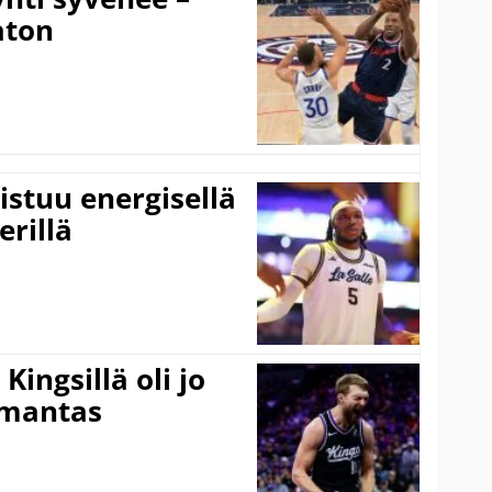
aton
istuu energisellä
erillä
ingsillä oli jo
omantas