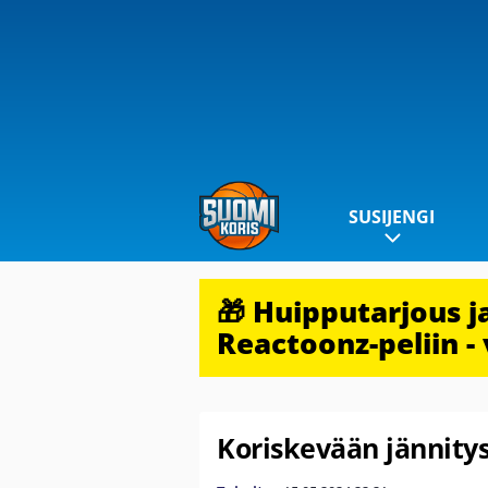
SUSIJENGI
🎁 Huipputarjous 
Reactoonz-peliin - 
Koriskevään jännitys 