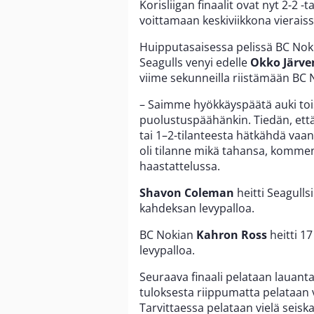
Korisliigan finaalit ovat nyt 2-2 -
voittamaan keskiviikkona vierais
Huipputasaisessa pelissä BC Nokia 
Seagulls venyi edelle
Okko Järve
viime sekunneilla riistämään BC No
– Saimme hyökkäyspäätä auki toisel
puolustuspäähänkin. Tiedän, että
tai 1–2-tilanteesta hätkähdä vaa
oli tilanne mikä tahansa, komme
haastattelussa.
Shavon Coleman
heitti Seagullsi
kahdeksan levypalloa.
BC Nokian
Kahron Ross
heitti 17
levypalloa.
Seuraava finaali pelataan lauant
tuloksesta riippumatta pelataan 
Tarvittaessa pelataan vielä seisk