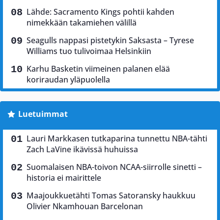
Lähde: Sacramento Kings pohtii kahden
nimekkään takamiehen välillä
Seagulls nappasi pistetykin Saksasta – Tyrese
Williams tuo tulivoimaa Helsinkiin
Karhu Basketin viimeinen palanen elää
koriraudan yläpuolella
Luetuimmat
Lauri Markkasen tutkaparina tunnettu NBA-tähti
Zach LaVine ikävissä huhuissa
Suomalaisen NBA-toivon NCAA-siirrolle sinetti –
historia ei mairittele
Maajoukkuetähti Tomas Satoransky haukkuu
Olivier Nkamhouan Barcelonan