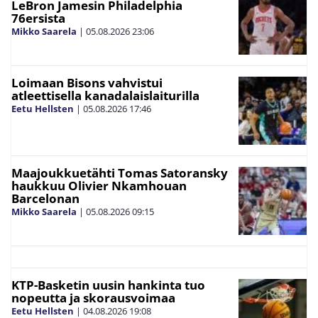
LeBron Jamesin Philadelphia
76ersista
Mikko Saarela
|
05.08.2026
23:06
Loimaan Bisons vahvistui
atleettisella kanadalaislaiturilla
Eetu Hellsten
|
05.08.2026
17:46
Maajoukkuetähti Tomas Satoransky
haukkuu Olivier Nkamhouan
Barcelonan
Mikko Saarela
|
05.08.2026
09:15
KTP-Basketin uusin hankinta tuo
nopeutta ja skorausvoimaa
Eetu Hellsten
|
04.08.2026
19:08