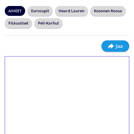
AIHEET
Eurocupit
Heard Lauren
Kosonen Roosa
Pääuutiset
Peli-Karhut
Jaa
1€ = 10€ arvosta
ilmaiskierroksia ilman
kierrätystä!
Talleta 1€
Saat heti 50 ilmaiskierrosta Tuohi 1000 -
peliin (arvo 0,20€ per kierros)!
Ei kierrätysvaatimusta!