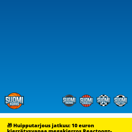
🎁 Huipputarjous jatkuu: 10 euron
kierrätysvapaa megakierros Reactoonz-