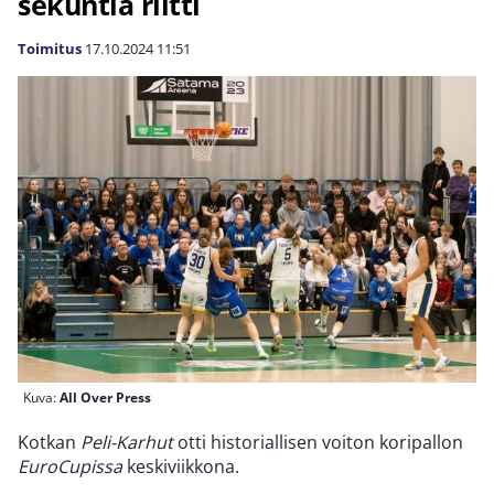
sekuntia riitti
Toimitus
17.10.2024
11:51
Kuva:
All Over Press
Kotkan
Peli-Karhut
otti historiallisen voiton koripallon
EuroCupissa
keskiviikkona.