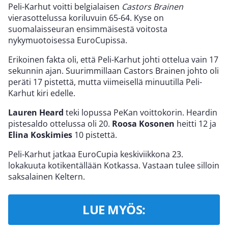
Peli-Karhut voitti belgialaisen
Castors Brainen
vierasottelussa koriluvuin 65-64. Kyse on
suomalaisseuran ensimmäisestä voitosta
nykymuotoisessa EuroCupissa.
Erikoinen fakta oli, että Peli-Karhut johti ottelua vain 17
sekunnin ajan. Suurimmillaan Castors Brainen johto oli
peräti 17 pistettä, mutta viimeisellä minuutilla Peli-
Karhut kiri edelle.
Lauren Heard
teki lopussa PeKan voittokorin. Heardin
pistesaldo ottelussa oli 20.
Roosa Kosonen
heitti 12 ja
Elina Koskimies
10 pistettä.
Peli-Karhut jatkaa EuroCupia keskiviikkona 23.
lokakuuta kotikentällään Kotkassa. Vastaan tulee silloin
saksalainen Keltern.
LUE MYÖS: