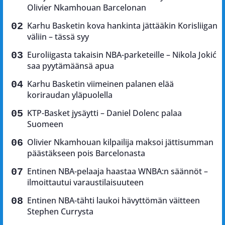
Olivier Nkamhouan Barcelonan
Karhu Basketin kova hankinta jättääkin Korisliigan
väliin – tässä syy
Euroliigasta takaisin NBA-parketeille – Nikola Jokić
saa pyytämäänsä apua
Karhu Basketin viimeinen palanen elää
koriraudan yläpuolella
KTP-Basket jysäytti – Daniel Dolenc palaa
Suomeen
Olivier Nkamhouan kilpailija maksoi jättisumman
päästäkseen pois Barcelonasta
Entinen NBA-pelaaja haastaa WNBA:n säännöt –
ilmoittautui varaustilaisuuteen
Entinen NBA-tähti laukoi hävyttömän väitteen
Stephen Currysta