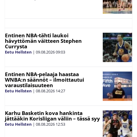
Entinen NBA-tähti laukoi
hävyttömän väitteen Stephen
Currysta
Eetu Hellsten
|
09.08.2026
09:03
Entinen NBA-pelaaja haastaa
WNBA:n säännöt – ilmoittautui
varaustilaisuuteen
Eetu Hellsten
|
08.08.2026
14:27
Karhu Basketin kova hankinta
jättääkin Korisliigan väliin – tässä syy
Eetu Hellsten
|
08.08.2026
12:53