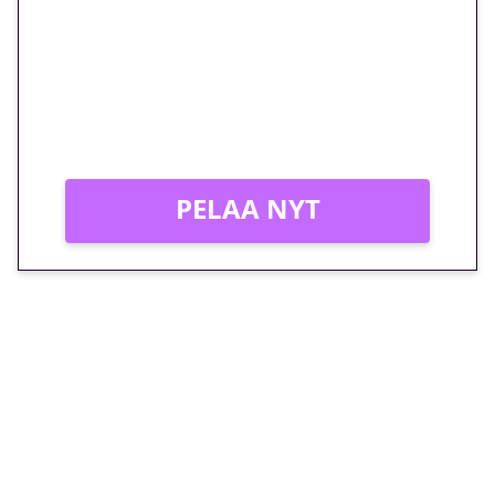
megakierros Reactoonz-
peliin – vain 1 eurolla!
Peli: Reactoonz
Vain uusille asiakkaille!
PELAA NYT