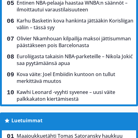
Entinen NBA-pelaaja haastaa WNBA:n säännöt –
ilmoittautui varaustilaisuuteen
Karhu Basketin kova hankinta jättääkin Korisliigan
väliin – tässä syy
Olivier Nkamhouan kilpailija maksoi jättisumman
päästäkseen pois Barcelonasta
Euroliigasta takaisin NBA-parketeille – Nikola Jokić
saa pyytämäänsä apua
Kova väite: Joel Embiidin kuntoon on tullut
merkittävä muutos
Kawhi Leonard -vyyhti syvenee – uusi väite
palkkakaton kiertämisestä
Luetuimmat
Maajoukkuetähti Tomas Satoransky haukkuu