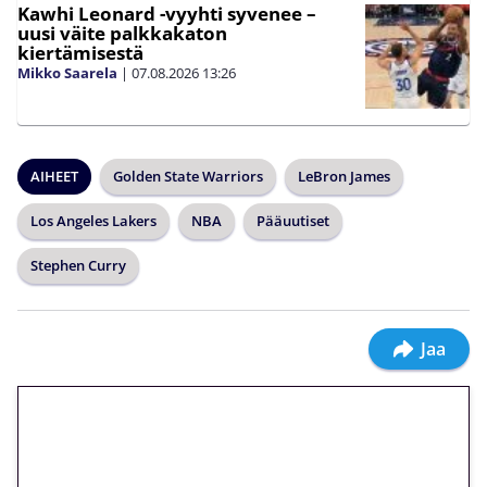
Kawhi Leonard -vyyhti syvenee –
uusi väite palkkakaton
kiertämisestä
Mikko Saarela
|
07.08.2026
13:26
AIHEET
Golden State Warriors
LeBron James
Los Angeles Lakers
NBA
Pääuutiset
Stephen Curry
Jaa
🎁 Huipputarjous jatkuu: 10
euron kierrätysvapaa