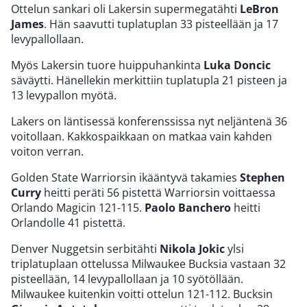
Ottelun sankari oli Lakersin supermegatähti
LeBron
James
. Hän saavutti tuplatuplan 33 pisteellään ja 17
levypallollaan.
Myös Lakersin tuore huippuhankinta
Luka Doncic
säväytti. Hänellekin merkittiin tuplatupla 21 pisteen ja
13 levypallon myötä.
Lakers on läntisessä konferenssissa nyt neljäntenä 36
voitollaan. Kakkospaikkaan on matkaa vain kahden
voiton verran.
Golden State Warriorsin ikääntyvä takamies
Stephen
Curry
heitti peräti 56 pistettä Warriorsin voittaessa
Orlando Magicin 121-115.
Paolo Banchero
heitti
Orlandolle 41 pistettä.
Denver Nuggetsin serbitähti
Nikola Jokic
ylsi
triplatuplaan ottelussa Milwaukee Bucksia vastaan 32
pisteellään, 14 levypallollaan ja 10 syötöllään.
Milwaukee kuitenkin voitti ottelun 121-112. Bucksin