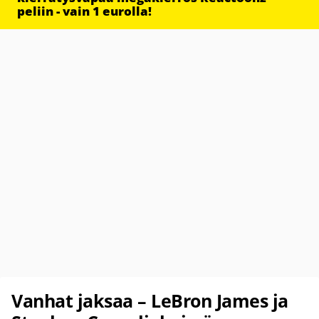
peliin - vain 1 eurolla!
Vanhat jaksaa – LeBron James ja