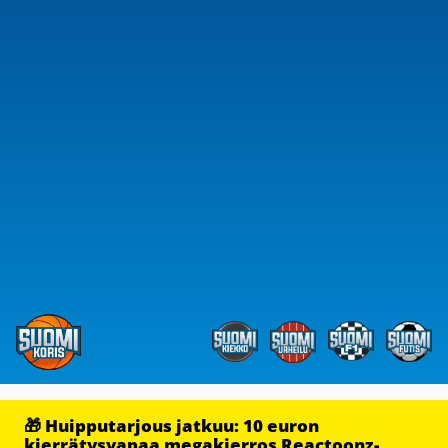
🎁 Huipputarjous jatkuu: 10 euron
kierrätysvapaa megakierros Reactoonz-