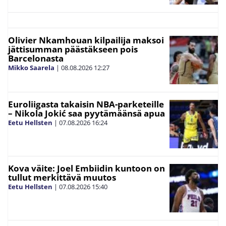
Olivier Nkamhouan kilpailija maksoi
jättisumman päästäkseen pois
Barcelonasta
Mikko Saarela
|
08.08.2026
12:27
Euroliigasta takaisin NBA-parketeille
– Nikola Jokić saa pyytämäänsä apua
Eetu Hellsten
|
07.08.2026
16:24
Kova väite: Joel Embiidin kuntoon on
tullut merkittävä muutos
Eetu Hellsten
|
07.08.2026
15:40