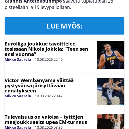
Giannis Antetokounmpo
saavutti tuplatuplan 28
pisteellään ja 19 levypallollaan.
LUE MYÖS:
Euroliiga-joukkue tavoittelee
tosissaan Nikola Jokicia: ”Teen sen
ensi vuonna”
Mikko Saarela
|
10.08.2026
22:49
Victor Wembanyama väittää
pystyvänsä järisyttävään
ennätykseen
Mikko Saarela
|
10.08.2026
20:42
Tulevaisuus on valoisa – tyttöjen
maajoukkueelta upea EM-turnaus
Mikko Saarela
|
10.08.2026
08:36