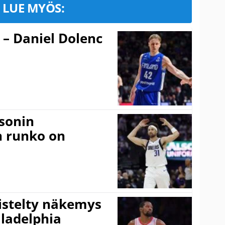
LUE MYÖS:
 – Daniel Dolenc
sonin
n runko on
iistelty näkemys
ladelphia