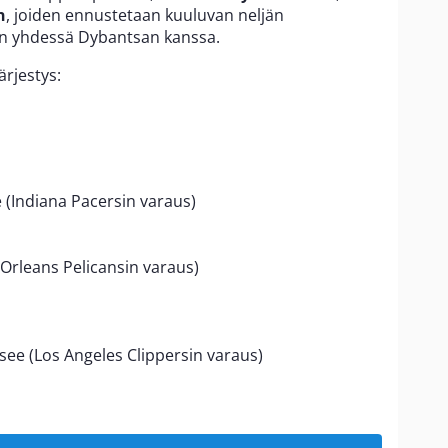
n
, joiden ennustetaan kuuluvan neljän
n yhdessä Dybantsan kanssa.
rjestys:
e (Indiana Pacersin varaus)
 Orleans Pelicansin varaus)
see (Los Angeles Clippersin varaus)