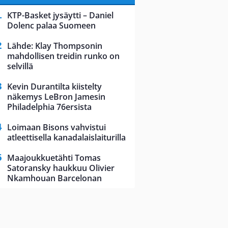
KTP-Basket jysäytti – Daniel
Dolenc palaa Suomeen
Lähde: Klay Thompsonin
mahdollisen treidin runko on
selvillä
Kevin Durantilta kiistelty
näkemys LeBron Jamesin
Philadelphia 76ersista
Loimaan Bisons vahvistui
atleettisella kanadalaislaiturilla
Maajoukkuetähti Tomas
Satoransky haukkuu Olivier
Nkamhouan Barcelonan