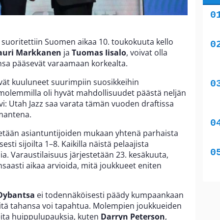
suoritettiin Suomen aikaa 10. toukokuuta kello
auri Markkanen
ja
Tuomas Iisalo
, voivat olla
eensa pääsevät varaamaan korkealta.
ivät kuuluneet suurimpiin suosikkeihin
olemmilla oli hyvät mahdollisuudet päästä neljän
i: Utah Jazz saa varata tämän vuoden draftissa
lmantena.
etään asiantuntijoiden mukaan yhtenä parhaista
isesti sijoilta 1–8. Kaikilla näistä pelaajista
ia. Varaustilaisuus järjestetään 23. kesäkuuta,
runsaasti aikaa arvioida, mitä joukkueet eniten
 Dybantsa
ei todennäköisesti päädy kumpaankaan
itä tahansa voi tapahtua. Molempien joukkueiden
eita huippulupauksia, kuten
Darryn Peterson
,