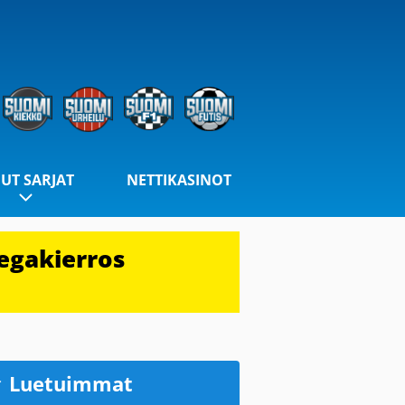
UT SARJAT
NETTIKASINOT
egakierros
Luetuimmat