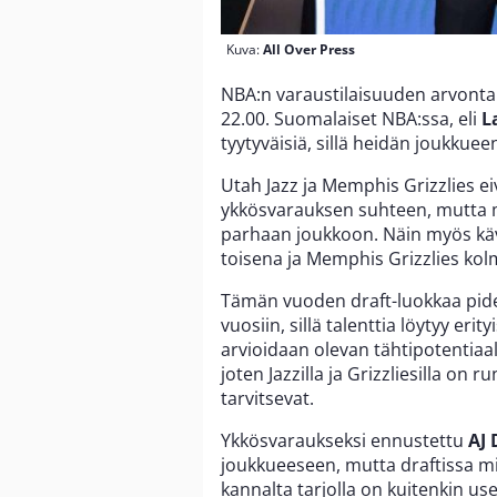
Kuva:
All Over Press
NBA:n varaustilaisuuden arvonta 
22.00. Suomalaiset NBA:ssa, eli
L
tyytyväisiä, sillä heidän joukku
Utah Jazz ja Memphis Grizzlies e
ykkösvarauksen suhteen, mutta m
parhaan joukkoon. Näin myös käv
toisena ja Memphis Grizzlies ko
Tämän vuoden draft-luokkaa pid
vuosiin, sillä talenttia löytyy erity
arvioidaan olevan tähtipotentiaal
joten Jazzilla ja Grizzliesilla on 
tarvitsevat.
Ykkösvaraukseksi ennustettu
AJ
joukkueeseen, mutta draftissa m
kannalta tarjolla on kuitenkin us