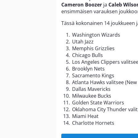
Cameron Boozer
ja
Caleb Wilso
ensimmäisen varauksen joukkoo
Tässä kokonainen 14 joukkueen jä
Washington Wizards
Utah Jazz
Memphis Grizzlies
Chicago Bulls
Los Angeles Clippers valitse
Brooklyn Nets
Sacramento Kings
Atlanta Hawks valitsee (New
Dallas Mavericks
Milwaukee Bucks
Golden State Warriors
Oklahoma City Thunder valit
Miami Heat
Charlotte Hornets