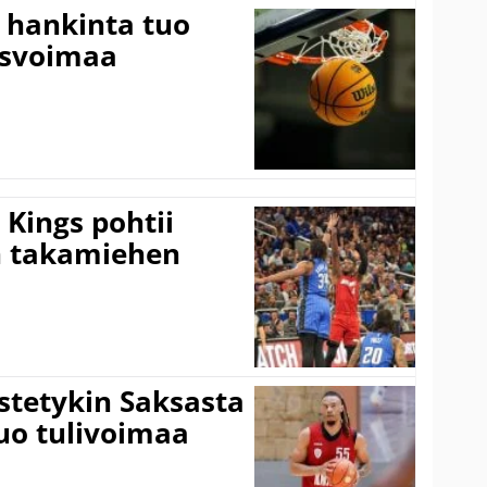
 hankinta tuo
usvoimaa
Kings pohtii
 takamiehen
istetykin Saksasta
tuo tulivoimaa