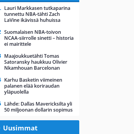
Lauri Markkasen tutkaparina
tunnettu NBA-tähti Zach
LaVine ikävissä huhuissa
Suomalaisen NBA-toivon
NCAA-siirrolle sinetti – historia
ei mairittele
Maajoukkuetähti Tomas
Satoransky haukkuu Olivier
Nkamhouan Barcelonan
Karhu Basketin viimeinen
palanen elää koriraudan
yläpuolella
Lähde: Dallas Mavericksilta yli
50 miljoonan dollarin sopimus
Uusimmat