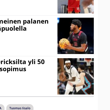
imeinen palanen
äpuolella
icksilta yli 50
 sopimus
A
Tuomas Iisalo