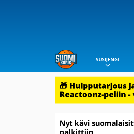
SUSIJENGI
🎁 Huipputarjous 
Reactoonz-peliin - 
Nyt kävi suomalaisit
palkittiin