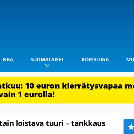
NBA
SUOMALAISET
KORISLIIGA
MU
jatkuu: 10 euron kierrätysvapaa m
vain 1 eurolla!
tain loistava tuuri – tankkaus