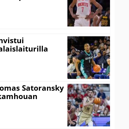
vistui
laislaiturilla
Tomas Satoransky
Nkamhouan