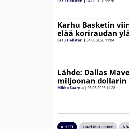
Eetu Hellsten
|
04.08.2026
11:28
Karhu Basketin vi
elää koriraudan yl
Eetu Hellsten
|
04.08.2026
11:04
Lähde: Dallas Maver
miljoonan dollarin
Mikko Saarela
|
03.08.2026
14:28
AIHEET
Lauri Markkanen
NB