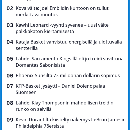
Kova väite: Joel Embiidin kuntoon on tullut
merkittävä muutos
Kawhi Leonard -vyyhti syvenee – uusi väite
palkkakaton kiertämisestä
Kataja Basket vahvistuu energisellä ja ulottuvalla
sentterillä
Lähde: Sacramento Kingsillä oli jo treidi sovittuna
Domantas Sabonisista
Phoenix Sunsilta 73 miljoonan dollarin sopimus
KTP-Basket jysäytti – Daniel Dolenc palaa
Suomeen
Lähde: Klay Thompsonin mahdollisen treidin
runko on selvillä
Kevin Durantilta kiistelty näkemys LeBron Jamesin
Philadelphia 76ersista