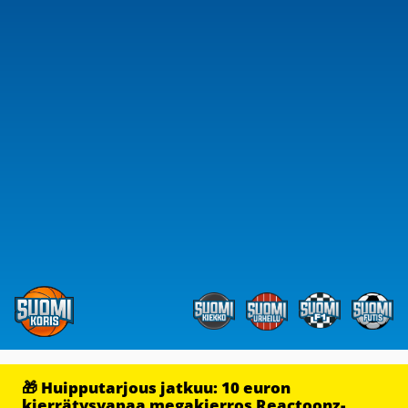
🎁 Huipputarjous jatkuu: 10 euron
kierrätysvapaa megakierros Reactoonz-