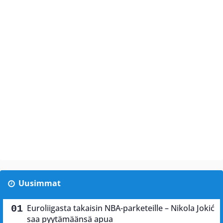
Uusimmat
Euroliigasta takaisin NBA-parketeille – Nikola Jokić
saa pyytämäänsä apua