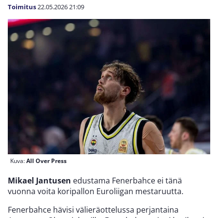
Toimitus
22.05.2026
21:09
Kuva:
All Over Press
Mikael Jantusen
edustama Fenerbahce ei tänä
vuonna voita koripallon Euroliigan mestaruutta.
Fenerbahce hävisi välieräottelussa perjantaina