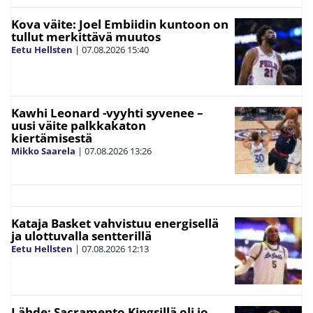
Kova väite: Joel Embiidin kuntoon on
tullut merkittävä muutos
Eetu Hellsten
|
07.08.2026
15:40
Kawhi Leonard -vyyhti syvenee –
uusi väite palkkakaton
kiertämisestä
Mikko Saarela
|
07.08.2026
13:26
Kataja Basket vahvistuu energisellä
ja ulottuvalla sentterillä
Eetu Hellsten
|
07.08.2026
12:13
Lähde: Sacramento Kingsillä oli jo