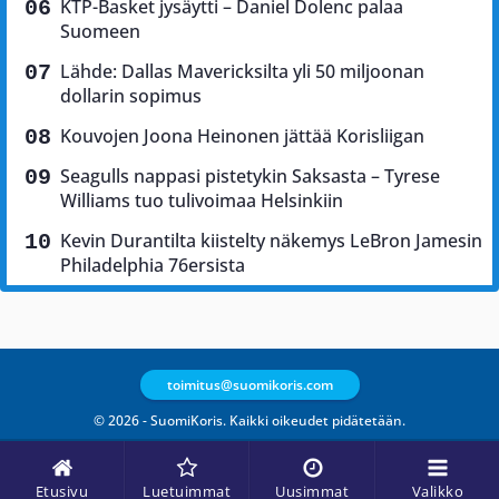
KTP-Basket jysäytti – Daniel Dolenc palaa
Suomeen
Lähde: Dallas Mavericksilta yli 50 miljoonan
dollarin sopimus
Kouvojen Joona Heinonen jättää Korisliigan
Seagulls nappasi pistetykin Saksasta – Tyrese
Williams tuo tulivoimaa Helsinkiin
Kevin Durantilta kiistelty näkemys LeBron Jamesin
Philadelphia 76ersista
toimitus@suomikoris.com
© 2026 - SuomiKoris. Kaikki oikeudet pidätetään.
Etusivu
Luetuimmat
Uusimmat
Valikko