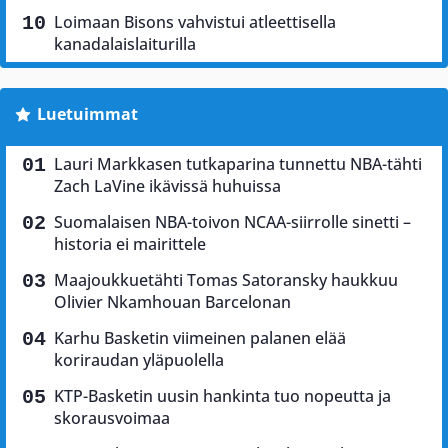
Loimaan Bisons vahvistui atleettisella
kanadalaislaiturilla
Luetuimmat
Lauri Markkasen tutkaparina tunnettu NBA-tähti
Zach LaVine ikävissä huhuissa
Suomalaisen NBA-toivon NCAA-siirrolle sinetti –
historia ei mairittele
Maajoukkuetähti Tomas Satoransky haukkuu
Olivier Nkamhouan Barcelonan
Karhu Basketin viimeinen palanen elää
koriraudan yläpuolella
KTP-Basketin uusin hankinta tuo nopeutta ja
skorausvoimaa