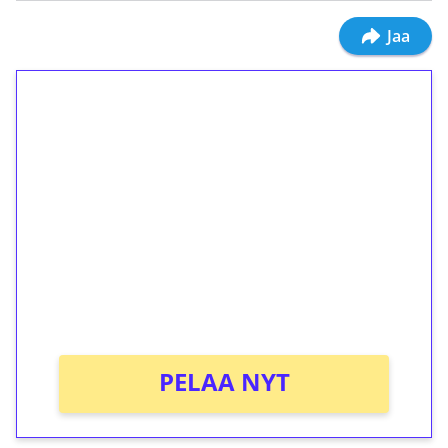
Jaa
1€ = 10€ arvosta
ilmaiskierroksia ilman
kierrätystä!
Talleta 1€
Saat heti 50 ilmaiskierrosta Tuohi 1000 -
peliin (arvo 0,20€ per kierros)!
Ei kierrätysvaatimusta!
PELAA NYT