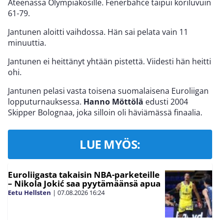
Ateenassa Olympiakosille. Fenerbahce taipui koriluvuin
61-79.
Jantunen aloitti vaihdossa. Hän sai pelata vain 11
minuuttia.
Jantunen ei heittänyt yhtään pistettä. Viidesti hän heitti
ohi.
Jantunen pelasi vasta toisena suomalaisena Euroliigan
lopputurnauksessa.
Hanno Möttölä
edusti 2004
Skipper Bolognaa, joka silloin oli häviämässä finaalia.
LUE MYÖS:
Euroliigasta takaisin NBA-parketeille
– Nikola Jokić saa pyytämäänsä apua
Eetu Hellsten
|
07.08.2026
16:24