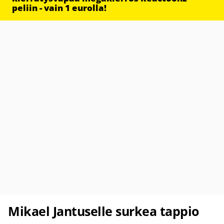
peliin - vain 1 eurolla!
Mikael Jantuselle surkea tappio