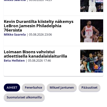
Kevin Durantilta kiistelty näkemys
LeBron Jamesin Philadelphia
76ersista
Mikko Saarela
|
05.08.2026
23:06
Loimaan Bisons vahvistui
atleettisella kanadalaislaiturilla
Eetu Hellsten
|
05.08.2026
17:46
AIHEET
Fenerbahce
Mikael Jantunen
Pääuutiset
Suomalaiset ulkomailla