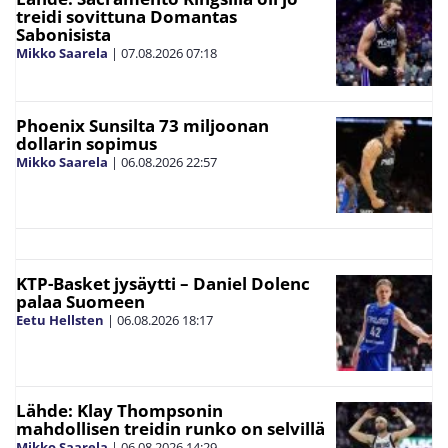
treidi sovittuna Domantas
Sabonisista
Mikko Saarela
|
07.08.2026
07:18
Phoenix Sunsilta 73 miljoonan
dollarin sopimus
Mikko Saarela
|
06.08.2026
22:57
KTP-Basket jysäytti – Daniel Dolenc
palaa Suomeen
Eetu Hellsten
|
06.08.2026
18:17
Lähde: Klay Thompsonin
mahdollisen treidin runko on selvillä
Mikko Saarela
|
06.08.2026
14:29