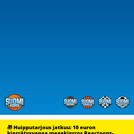
🎁 Huipputarjous jatkuu: 10 euron
kierrätysvapaa megakierros Reactoonz-