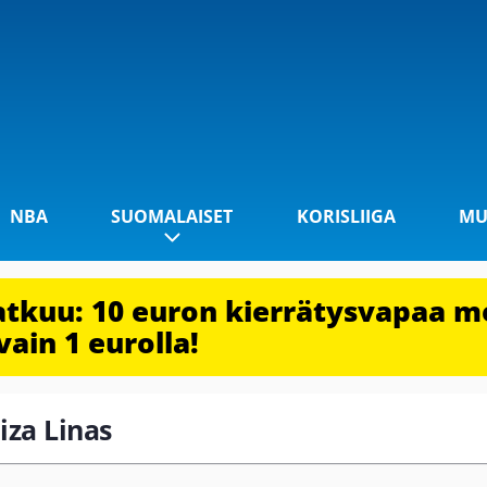
NBA
SUOMALAISET
KORISLIIGA
MU
jatkuu: 10 euron kierrätysvapaa m
vain 1 eurolla!
eiza Linas