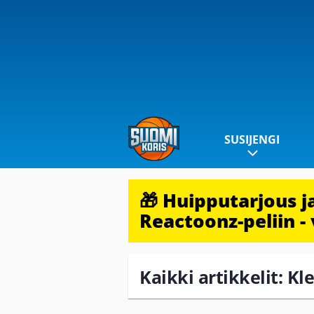
SUSIJENGI
🎁 Huipputarjous 
Reactoonz-peliin - 
Kaikki artikkelit: Kl