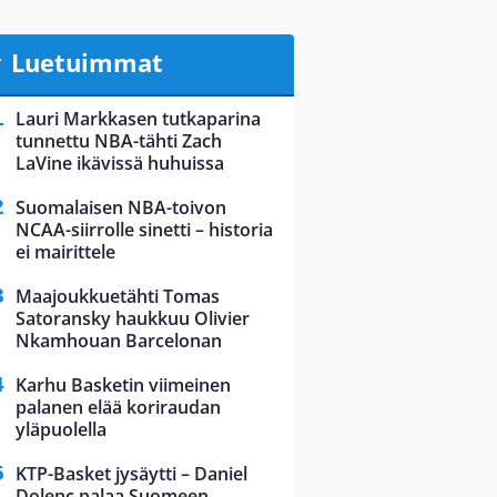
Luetuimmat
Lauri Markkasen tutkaparina
tunnettu NBA-tähti Zach
LaVine ikävissä huhuissa
Suomalaisen NBA-toivon
NCAA-siirrolle sinetti – historia
ei mairittele
Maajoukkuetähti Tomas
Satoransky haukkuu Olivier
Nkamhouan Barcelonan
Karhu Basketin viimeinen
palanen elää koriraudan
yläpuolella
KTP-Basket jysäytti – Daniel
Dolenc palaa Suomeen