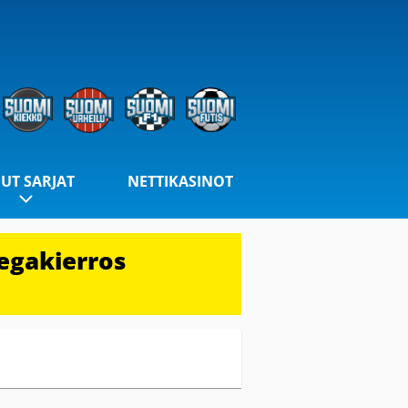
UT SARJAT
NETTIKASINOT
egakierros