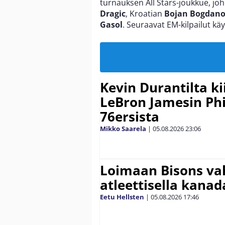
turnauksen All Stars-joukkue, joho
Dragic
, Kroatian
Bojan Bogdano
Gasol
. Seuraavat EM-kilpailut k
Kevin Durantilta k
LeBron Jamesin Phi
76ersista
Mikko Saarela
|
05.08.2026
23:06
Loimaan Bisons vah
atleettisella kanada
Eetu Hellsten
|
05.08.2026
17:46