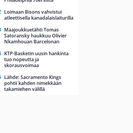
Philadelphia 76ersista
Loimaan Bisons vahvistui
atleettisella kanadalaislaiturilla
Maajoukkuetähti Tomas
Satoransky haukkuu Olivier
Nkamhouan Barcelonan
KTP-Basketin uusin hankinta
tuo nopeutta ja
skorausvoimaa
Lähde: Sacramento Kings
pohtii kahden nimekkään
takamiehen välillä