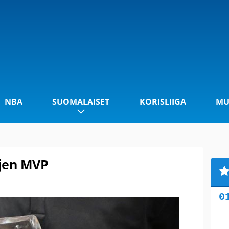
NBA
SUOMALAISET
KORISLIIGA
MU
ojen MVP