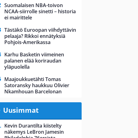
Suomalaisen NBA-toivon
NCAA-siirrolle sinetti – historia
ei mairittele
Tästäkö Euroopan viihdyttävin
pelaaja? Rikkoi ennätyksiä
Pohjois-Amerikassa
Karhu Basketin viimeinen
palanen elää koriraudan
yläpuolella
Maajoukkuetähti Tomas
Satoransky haukkuu Olivier
Nkamhouan Barcelonan
Uusimmat
Kevin Durantilta kiistelty
näkemys LeBron Jamesin