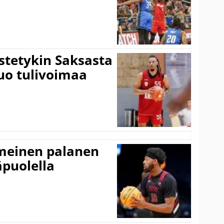
istetykin Saksasta
tuo tulivoimaa
imeinen palanen
äpuolella