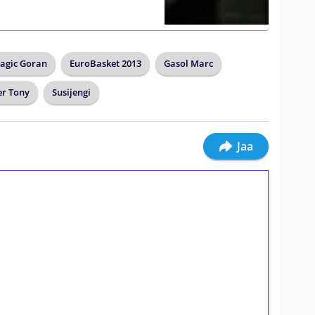
agic Goran
EuroBasket 2013
Gasol Marc
er Tony
Susijengi
Jaa
ilmaiskierroksia ilman
osta Tuohi 1000 -peliin (arvo 0,20€ per