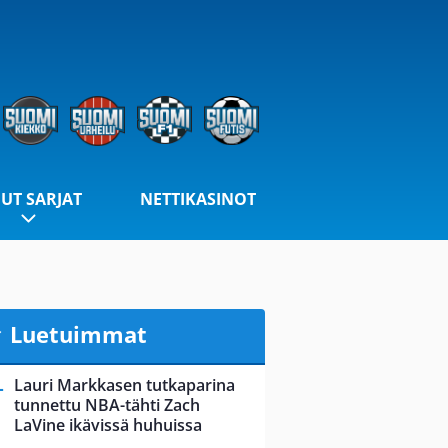
UT SARJAT
NETTIKASINOT
Luetuimmat
Lauri Markkasen tutkaparina
tunnettu NBA-tähti Zach
LaVine ikävissä huhuissa