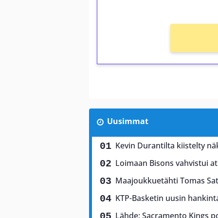
Ei kierrätysvaatimusta!
Uusimmat
Kevin Durantilta kiistelty 
Loimaan Bisons vahvistui atle
Maajoukkuetähti Tomas Sa
KTP-Basketin uusin hankint
Lähde: Sacramento Kings po