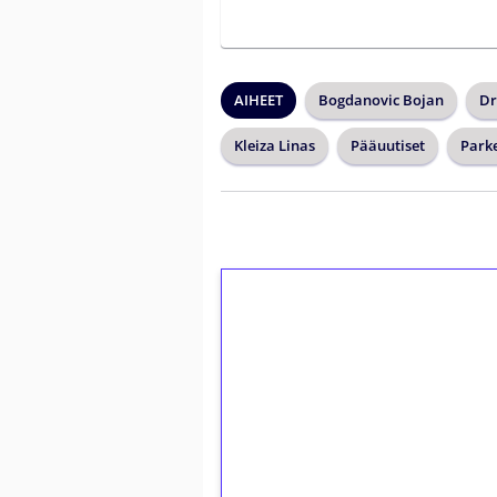
AIHEET
Bogdanovic Bojan
Dr
Kleiza Linas
Pääuutiset
Park
1€ = 10€ arvosta 
kierrätystä!
Talleta 1€
Saat heti 50 ilmaiskierr
kierros)!