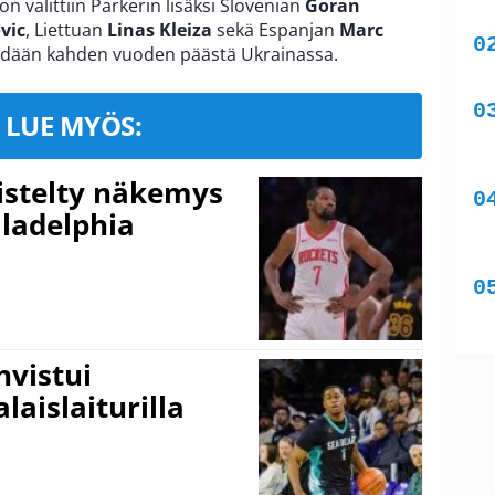
n valittiin Parkerin lisäksi Slovenian
Goran
vic
, Liettuan
Linas Kleiza
sekä Espanjan
Marc
äydään kahden vuoden päästä Ukrainassa.
LUE MYÖS:
iistelty näkemys
ladelphia
vistui
laislaiturilla