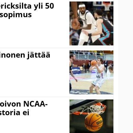
icksilta yli 50
 sopimus
inonen jättää
oivon NCAA-
storia ei