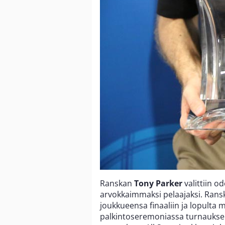
Ranskan
Tony Parker
valittiin o
arvokkaimmaksi pelaajaksi. Ranska
joukkueensa finaaliin ja lopulta 
palkintoseremoniassa turnauksen 