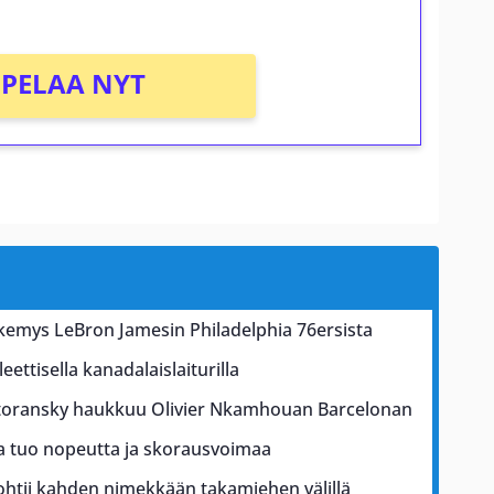
PELAA NYT
näkemys LeBron Jamesin Philadelphia 76ersista
ettisella kanadalaislaiturilla
toransky haukkuu Olivier Nkamhouan Barcelonan
a tuo nopeutta ja skorausvoimaa
htii kahden nimekkään takamiehen välillä