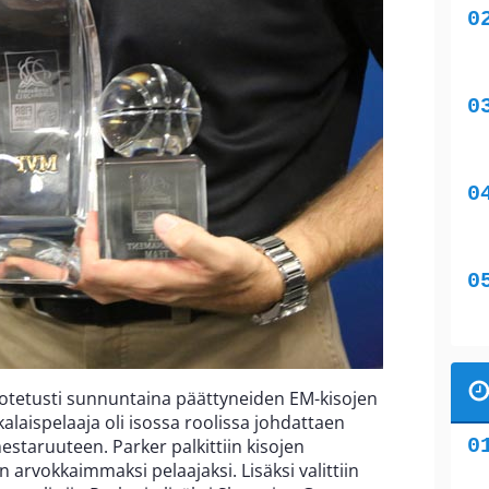
dotetusti sunnuntaina päättyneiden EM-kisojen
laispelaaja oli isossa roolissa johdattaen
mestaruuteen. Parker palkittiin kisojen
arvokkaimmaksi pelaajaksi. Lisäksi valittiin