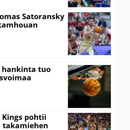
Tomas Satoransky
Nkamhouan
 hankinta tuo
usvoimaa
Kings pohtii
 takamiehen